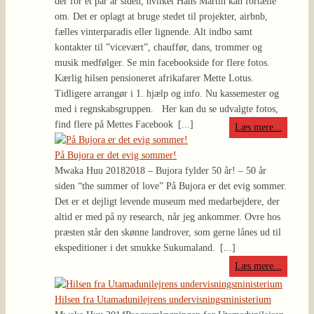
der for et par år siden, hvilket Hans Martin kan fortælle
om. Det er oplagt at bruge stedet til projekter, airbnb,
fælles vinterparadis eller lignende. Alt indbo samt
kontakter til ”vicevært”, chauffør, dans, trommer og
musik medfølger. Se min facebookside for flere fotos.
Kærlig hilsen pensioneret afrikafarer Mette Lotus.
Tidligere arrangør i 1. hjælp og info. Nu kassemester og
med i regnskabsgruppen. Her kan du se udvalgte fotos,
find flere på Mettes Facebook
[...]
Læs mere...
På Bujora er det evig sommer!
Mwaka Huu 2018
2018 – Bujora fylder 50 år! – 50 år
siden “the summer of love” På Bujora er det evig sommer.
Det er et dejligt levende museum med medarbejdere, der
altid er med på ny research, når jeg ankommer. Ovre hos
præsten står den skønne landrover, som gerne lånes ud til
ekspeditioner i det smukke Sukumaland.
[...]
Læs mere...
Hilsen fra Utamadunilejrens undervisningsministerium