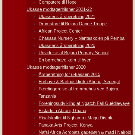
Computere til Hope
Ukasse modtagerhilsner 2021-22
Ukassens årsberetning 2021
Drumstore til Bujora Dance Troupe
African Project Center
Chasasa Nursery – planteskolen på Pemba
Ukassens årsberetning 2020
Udvidelse af Bujora Primary School
En børnehave kom til byen
Ukasse modtagerhilsner 2020
Årsberetning for u-kassen 2019
Forhave & Barfodsklinik i Abene, Senegal
Færdiggørelse af trommehus ved Bujora,
Tanzania
Foreningsudvikling af Ngatch Fall Guédiawaye
Bistader i Abrani, Ghana
Risafskaller til Nghama i Magu Distrikt
Fanaka Arts Project, Kenya
Nafsi Africa Acrobats gadebørn & mad i Nairobi