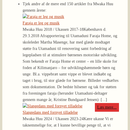
Tjek andre af de mere end 150 artikler fra Mwaka Huu
gennem årene:
Faraja er leg og musik
Mwaka Huu 2018 / Ukassen 2017-18
København d.
29.3.2018 Afrapportering til Utamaduni Faraja Home, og
skoleleder Martha Masenge, har med glæde modtaget
støtte fra Utamaduni til renovering samt forbedring af
legepladsen til at stimulere børnenes motoriske udvikling.
Som bekendt er Faraja Home et center – en lille skole for
foden af Kilimanjaro – for udviklingshæmmede børn og
unge. Bl.a. vippebræt samt vippe er blevet indkøbt og
taget i brug, til stor glæde for børnene. Billeder vedhæftes
som dokumentation. De bedste hilsener og tak for støtten
fra foreningen faraja (herunder Utamaduni-deltager
gennem mange år, Kristine Bundgaard Jensen)
[...]
Læs mere...
Slangedans med fornyet tilladelse
Mwaka Huu 2024 / Ukassen 2023-24
Kære ukasse Vi er
taknemmelige for, at I kunne bevillige penge til, at vi