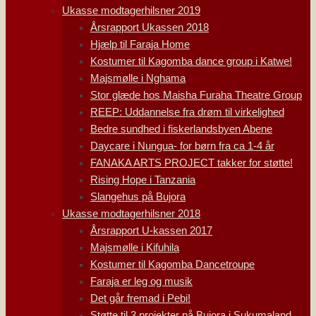
Ukasse modtagerhilsner 2019
Årsrapport Ukassen 2018
Hjælp til Faraja Home
Kostumer til Kagomba dance group i Katwe!
Majsmølle i Nghama
Stor glæde hos Maisha Furaha Theatre Group
REEP: Uddannelse fra drøm til virkelighed
Bedre sundhed i fiskerlandsbyen Abene
Daycare i Nungua- for børn fra ca 1-4 år
FANAKA ARTS PROJECT takker for støtte!
Rising Hope i Tanzania
Slangehus på Bujora
Ukasse modtagerhilsner 2018
Årsrapport U-kassen 2017
Majsmølle i Kifuhila
Kostumer til Kagomba Dancetroupe
Faraja er leg og musik
Det går fremad i Pebi!
Støtte til 3 projekter på Bujora i Sukumaland