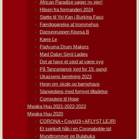
African Paradise søger ny ejer!
Hilsen fra formanden 2024
Støtte til Yiri Kan i Burkina Faso
Færdiggørelse af trommehus
Dansegruppen Kisesa B
Kære Le
Padyuma Drum Makers
Mød Dalun Simli Ladies
Det at have et sted at være syg
På Tanzaniansk jord for 19. gang!
Ukassens beretning 2023
Hegn om skole og børnehave
Slangedans med fornyet tilladelse
Computere til Hope
Mwaka Huu 2021-2022-2023
Mwaka Huu 2020
CORONA • Covid19 • AFLYST LEJR!
Et spinkelt håb i en Coronaboble-tid
Mundtrommer og Bulabuka