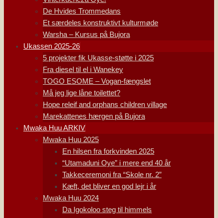
De Hvides Trommedans
Et særdeles konstruktivt kulturmøde
Warsha – Kursus på Bujora
Ukassen 2025-26
5 projekter fik Ukasse-støtte i 2025
Fra diesel til el i Wanekey
TOGO ESOME – Vogan-fængslet
Må jeg lige låne toilettet?
Hope releif and orphans children village
Marekattenes hærgen på Bujora
Mwaka Huu ARKIV
Mwaka Huu 2025
En hilsen fra forkvinden 2025
“Utamaduni Oye” i mere end 40 år
Takkeceremoni fra “Skole nr. 2”
Kæft, det bliver en god lejr i år
Mwaka Huu 2024
Da Igokoloo steg til himmels