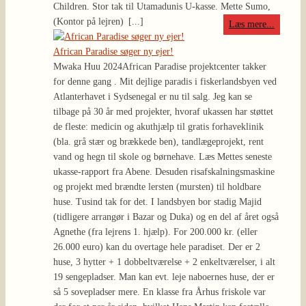
Children. Stor tak til Utamadunis U-kasse. Mette Sumo,
(Kontor på lejren)
[...]
Læs mere...
African Paradise søger ny ejer!
Mwaka Huu 2024
African Paradise projektcenter takker
for denne gang . Mit dejlige paradis i fiskerlandsbyen ved
Atlanterhavet i Sydsenegal er nu til salg. Jeg kan se
tilbage på 30 år med projekter, hvoraf ukassen har støttet
de fleste: medicin og akuthjælp til gratis forhaveklinik
(bla. grå stær og brækkede ben), tandlægeprojekt, rent
vand og hegn til skole og børnehave. Læs Mettes seneste
ukasse-rapport fra Abene. Desuden risafskalningsmaskine
og projekt med brændte lersten (mursten) til holdbare
huse. Tusind tak for det. I landsbyen bor stadig Majid
(tidligere arrangør i Bazar og Duka) og en del af året også
Agnethe (fra lejrens 1. hjælp). For 200.000 kr. (eller
26.000 euro) kan du overtage hele paradiset. Der er 2
huse, 3 hytter + 1 dobbeltværelse + 2 enkeltværelser, i alt
19 sengepladser. Man kan evt. leje naboernes huse, der er
så 5 sovepladser mere. En klasse fra Århus friskole var