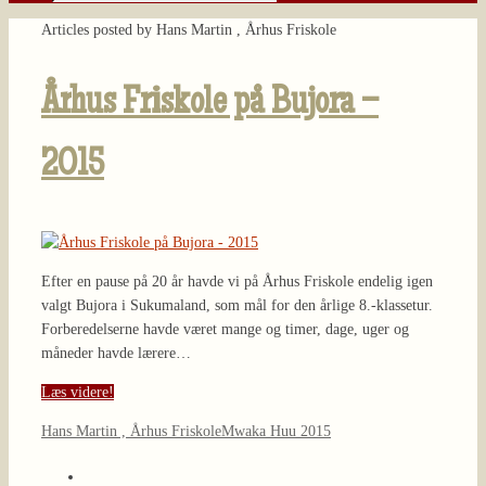
Søg
efter:
Home
Articles posted by Hans Martin , Århus Friskole
Århus Friskole på Bujora –
2015
Efter en pause på 20 år havde vi på Århus Friskole endelig igen
valgt Bujora i Sukumaland, som mål for den årlige 8.-klassetur.
Forberedelserne havde været mange og timer, dage, uger og
måneder havde lærere…
Læs videre!
Hans Martin , Århus Friskole
Mwaka Huu 2015