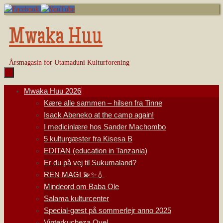
Skip
to
content
Mwaka Huu
Årsmagasin for Utamaduni Kulturforening
Skip
Mwaka Huu 2026
to
Kære alle sammen – hilsen fra Tinne
content
Isack Abeneko at the camp again!
I medicinlære hos Sander Machombo
5 kulturgæster fra Kisesa B
EDITAN (education in Tanzania)
Er du på vej til Sukumaland?
REN MAGI 💫✨💧
Mindeord om Baba Ole
Salama kulturcenter
Special-gæst på sommerlejr anno 2025
Vinterkucheza Oye!