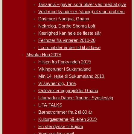
Tanzania – gaven som bliver ved med at give
Vold mod kvinder er (stadig) et stort problem
Daycare i Nungua, Ghana
Nekrolog, Dorthe Shoma Loft
Kærlighed kan hele de fleste sår
Feltnoter fra vinteren 2019-20
I coronatider er der tid til at læse
Mwaka Huu 2019
Hilsen fra Forkvinden 2019
Vikingeruner i Sukamaland
Min 14. rejse til Sukumaland 2019
Vi savner dig, Trine
Oplevelser og projekter Ghana
Utamaduni Dance Troupe i Sydslesvig
UTA-TALKS
Børnetrommer fra 2 til 80 år
Kulturgæsterne på lejren 2019
En stendysse til Bujora
Som solskin i april