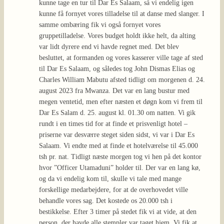
kunne tage en tur til Dar Es Salaam, så vi endelig igen
kunne få fornyet vores tilladelse til at danse med slanger. I
samme ombæring fik vi også fornyet vores
gruppetilladelse. Vores budget holdt ikke helt, da alting
var lidt dyrere end vi havde regnet med. Det blev
besluttet, at formanden og vores kasserer ville tage af sted
til Dar Es Salaam, og således tog John Dismas Elias og
Charles William Mabutu afsted tidligt om morgenen d. 24.
august 2023 fra Mwanza. Det var en lang bustur med
megen ventetid, men efter næsten et døgn kom vi frem til
Dar Es Salam d. 25. august kl. 01.30 om natten. Vi gik
rundt i en times tid for at finde et prisvenligt hotel –
priserne var desværre steget siden sidst, vi var i Dar Es
Salaam. Vi endte med at finde et hotelværelse til 45.000
tsh pr. nat. Tidligt næste morgen tog vi hen på det kontor
hvor ”Officer Utamaduni” holder til. Der var en lang kø,
og da vi endelig kom til, skulle vi tale med mange
forskellige medarbejdere, for at de overhovedet ville
behandle vores sag. Det kostede os 20.000 tsh i
bestikkelse. Efter 3 timer på stedet fik vi at vide, at den
person, der havde alle stempler var taget hjem. Vi fik at