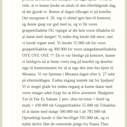
vide, at vi kunne booke en aftale til den efterfølgende dag,
så det gjorde vi. Resten af dagen tilbragte vi på hotellet.
Om morgenen d. 26. tog vi afsted igen hen til kontoret,
og denne gang var gud med os, og vi fik vores
gruppetilladelse OG vigtigst af det hele vores tilladelse til
at danse med slanger! Vi måtte dog betale lidt mere, end
vi havde regnet med. Vi betalte 55.000 tsh for vores
gruppetilladelse og 300.000 for vores slangedansetilladelse
OYE OYE OYE !!! Da vi var færdige på kontoret, kunne
vi heldigvis nå at hente vores ting på hotellet og derefter
tage til busterminalen for så at tage den sene bus hjem til
Mwanza. Vi var hjemme i Mwanza dagen efter d. 27 sidst
på eftermiddagen. Endnu engang tusinde tak for hjælpen!
Vi er meget glade for endnu engang at kunne danse med
vores slanger uden frygt for at blive arresteret. Budgettet:
Tur til Dar Es Salaam 2 pers. (bus tur/retur + hotel og
mad) = 430.000 tsh Gruppetilladelse 55.000 tsh Tilladelse
til at danse med slange 300.000 tsh I alt 785.000 tsh
Oprindeligt havde vi fået bevilliget 595.000 tsh, og vi
måtte derfor låne de resterende penge fra Nanna Thea