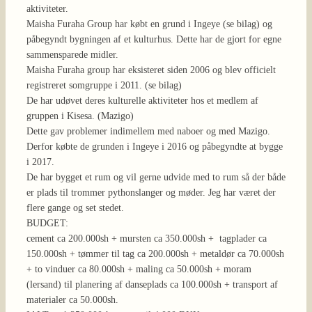
aktiviteter.
Maisha Furaha Group har købt en grund i Ingeye (se bilag) og
påbegyndt bygningen af et kulturhus. Dette har de gjort for egne
sammensparede midler.
Maisha Furaha group har eksisteret siden 2006 og blev officielt
registreret somgruppe i 2011. (se bilag)
De har udøvet deres kulturelle aktiviteter hos et medlem af
gruppen i Kisesa. (Mazigo)
Dette gav problemer indimellem med naboer og med Mazigo.
Derfor købte de grunden i Ingeye i 2016 og påbegyndte at bygge
i 2017.
De har bygget et rum og vil gerne udvide med to rum så der både
er plads til trommer pythonslanger og møder. Jeg har været der
flere gange og set stedet.
BUDGET:
cement ca 200.000sh + mursten ca 350.000sh + tagplader ca
150.000sh + tømmer til tag ca 200.000sh + metaldør ca 70.000sh
+ to vinduer ca 80.000sh + maling ca 50.000sh + moram
(lersand) til planering af danseplads ca 100.000sh + transport af
materialer ca 50.000sh.