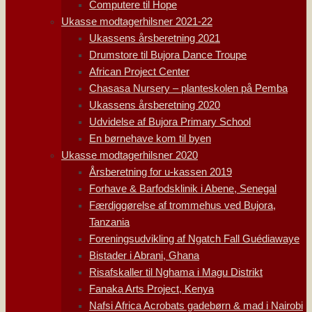
Computere til Hope
Ukasse modtagerhilsner 2021-22
Ukassens årsberetning 2021
Drumstore til Bujora Dance Troupe
African Project Center
Chasasa Nursery – planteskolen på Pemba
Ukassens årsberetning 2020
Udvidelse af Bujora Primary School
En børnehave kom til byen
Ukasse modtagerhilsner 2020
Årsberetning for u-kassen 2019
Forhave & Barfodsklinik i Abene, Senegal
Færdiggørelse af trommehus ved Bujora,
Tanzania
Foreningsudvikling af Ngatch Fall Guédiawaye
Bistader i Abrani, Ghana
Risafskaller til Nghama i Magu Distrikt
Fanaka Arts Project, Kenya
Nafsi Africa Acrobats gadebørn & mad i Nairobi