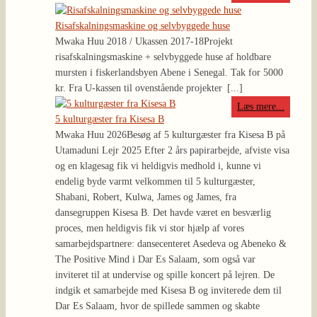
Risafskalningsmaskine og selvbyggede huse
Mwaka Huu 2018 / Ukassen 2017-18
Projekt
risafskalningsmaskine + selvbyggede huse af holdbare
mursten i fiskerlandsbyen Abene i Senegal. Tak for 5000
kr. Fra U-kassen til ovenstående projekter
[...]
Læs mere...
5 kulturgæster fra Kisesa B
Mwaka Huu 2026
Besøg af 5 kulturgæster fra Kisesa B på
Utamaduni Lejr 2025 Efter 2 års papirarbejde, afviste visa
og en klagesag fik vi heldigvis medhold i, kunne vi
endelig byde varmt velkommen til 5 kulturgæster,
Shabani, Robert, Kulwa, James og James, fra
dansegruppen Kisesa B. Det havde været en besværlig
proces, men heldigvis fik vi stor hjælp af vores
samarbejdspartnere: dansecenteret Asedeva og Abeneko &
The Positive Mind i Dar Es Salaam, som også var
inviteret til at undervise og spille koncert på lejren. De
indgik et samarbejde med Kisesa B og inviterede dem til
Dar Es Salaam, hvor de spillede sammen og skabte