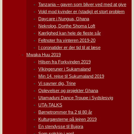
Tanzania – gaven som bliver ved med at give
Vold mod kvinder er (stadig) et stort problem
Daycare i Nungua, Ghana
Nekrolog, Dorthe Shoma Loft
Kærlighed kan hele de fleste sår
Feltnoter fra vinteren 2019-20
I coronatider er der tid til at læse
Mwaka Huu 2019
Hilsen fra Forkvinden 2019
Vikingeruner i Sukamaland
Min 14. rejse til Sukumaland 2019
Vi savner dig, Trine
Oplevelser og projekter Ghana
Utamaduni Dance Troupe i Sydslesvig
UTA-TALKS
Børnetrommer fra 2 til 80 år
Kulturgæsterne på lejren 2019
En stendysse til Bujora
Som solskin i april