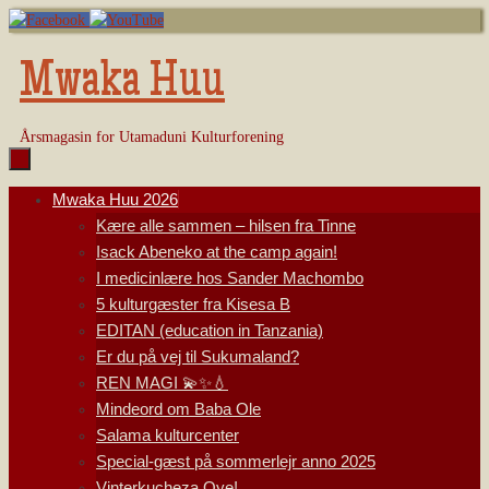
Skip
to
content
Mwaka Huu
Årsmagasin for Utamaduni Kulturforening
Skip
Mwaka Huu 2026
to
Kære alle sammen – hilsen fra Tinne
content
Isack Abeneko at the camp again!
I medicinlære hos Sander Machombo
5 kulturgæster fra Kisesa B
EDITAN (education in Tanzania)
Er du på vej til Sukumaland?
REN MAGI 💫✨💧
Mindeord om Baba Ole
Salama kulturcenter
Special-gæst på sommerlejr anno 2025
Vinterkucheza Oye!