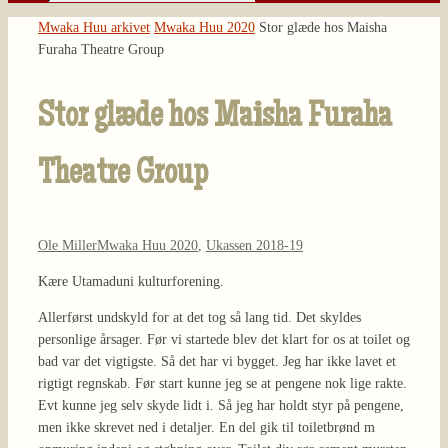
Søg
efter:
Home
Mwaka Huu arkivet
Mwaka Huu 2020
Stor glæde hos Maisha
Furaha Theatre Group
Stor glæde hos Maisha Furaha
Theatre Group
Ole Miller
Mwaka Huu 2020
,
Ukassen 2018-19
Kære Utamaduni kulturforening.
Allerførst undskyld for at det tog så lang tid. Det skyldes
personlige årsager. Før vi startede blev det klart for os at toilet og
bad var det vigtigste. Så det har vi bygget. Jeg har ikke lavet et
rigtigt regnskab. Før start kunne jeg se at pengene nok lige rakte.
Evt kunne jeg selv skyde lidt i. Så jeg har holdt styr på pengene,
men ikke skrevet ned i detaljer. En del gik til toiletbrønd m