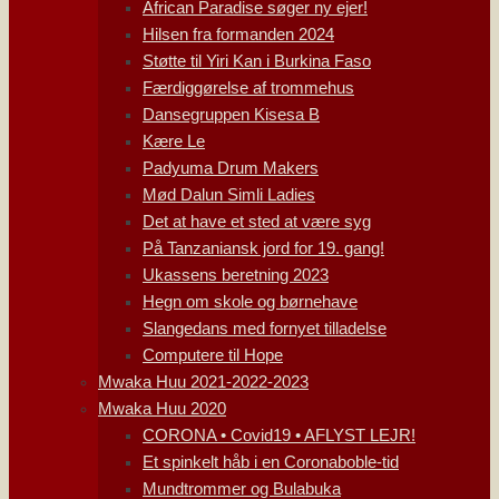
African Paradise søger ny ejer!
Hilsen fra formanden 2024
Støtte til Yiri Kan i Burkina Faso
Færdiggørelse af trommehus
Dansegruppen Kisesa B
Kære Le
Padyuma Drum Makers
Mød Dalun Simli Ladies
Det at have et sted at være syg
På Tanzaniansk jord for 19. gang!
Ukassens beretning 2023
Hegn om skole og børnehave
Slangedans med fornyet tilladelse
Computere til Hope
Mwaka Huu 2021-2022-2023
Mwaka Huu 2020
CORONA • Covid19 • AFLYST LEJR!
Et spinkelt håb i en Coronaboble-tid
Mundtrommer og Bulabuka