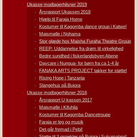
Ukasse modtagerhilsner 2019
Årsrapport Ukassen 2018
Hjælp til Faraja Home
Kostumer til Kagomba dance group i Katwe!
Majsmølle i Nghama
Stor glæde hos Maisha Furaha Theatre Group
REEP: Uddannelse fra drøm til virkelighed
Bedre sundhed i fiskerlandsbyen Abene
Daycare i Nungua- for børn fra ca 1-4 år
FANAKA ARTS PROJECT takker for støtte!
Rising Hope i Tanzania
Slangehus på Bujora
Ukasse modtagerhilsner 2018
Årsrapport U-kassen 2017
Majsmølle i Kifuhila
Kostumer til Kagomba Dancetroupe
Faraja er leg og musik
Det går fremad i Pebi!
Støtte til 3 projekter på Bujora i Sukumaland