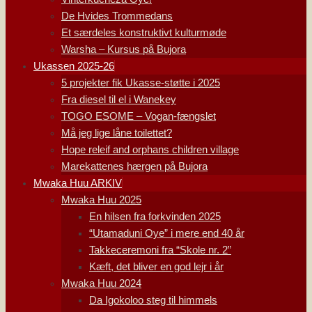
De Hvides Trommedans
Et særdeles konstruktivt kulturmøde
Warsha – Kursus på Bujora
Ukassen 2025-26
5 projekter fik Ukasse-støtte i 2025
Fra diesel til el i Wanekey
TOGO ESOME – Vogan-fængslet
Må jeg lige låne toilettet?
Hope releif and orphans children village
Marekattenes hærgen på Bujora
Mwaka Huu ARKIV
Mwaka Huu 2025
En hilsen fra forkvinden 2025
“Utamaduni Oye” i mere end 40 år
Takkeceremoni fra “Skole nr. 2”
Kæft, det bliver en god lejr i år
Mwaka Huu 2024
Da Igokoloo steg til himmels