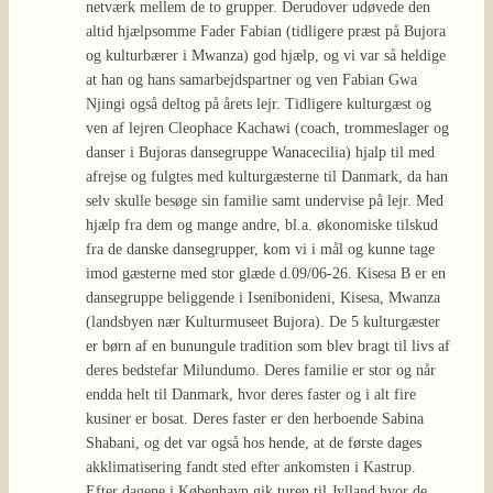
netværk mellem de to grupper. Derudover udøvede den
altid hjælpsomme Fader Fabian (tidligere præst på Bujora
og kulturbærer i Mwanza) god hjælp, og vi var så heldige
at han og hans samarbejdspartner og ven Fabian Gwa
Njingi også deltog på årets lejr. Tidligere kulturgæst og
ven af lejren Cleophace Kachawi (coach, trommeslager og
danser i Bujoras dansegruppe Wanacecilia) hjalp til med
afrejse og fulgtes med kulturgæsterne til Danmark, da han
selv skulle besøge sin familie samt undervise på lejr. Med
hjælp fra dem og mange andre, bl.a. økonomiske tilskud
fra de danske dansegrupper, kom vi i mål og kunne tage
imod gæsterne med stor glæde d.09/06-26. Kisesa B er en
dansegruppe beliggende i Isenibonideni, Kisesa, Mwanza
(landsbyen nær Kulturmuseet Bujora). De 5 kulturgæster
er børn af en bunungule tradition som blev bragt til livs af
deres bedstefar Milundumo. Deres familie er stor og når
endda helt til Danmark, hvor deres faster og i alt fire
kusiner er bosat. Deres faster er den herboende Sabina
Shabani, og det var også hos hende, at de første dages
akklimatisering fandt sted efter ankomsten i Kastrup.
Efter dagene i København gik turen til Jylland hvor de