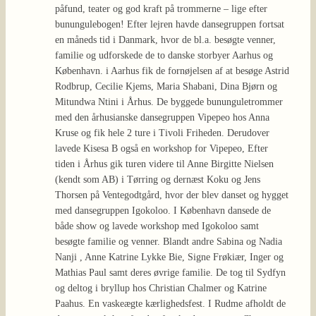
påfund, teater og god kraft på trommerne – lige efter
bunungulebogen! Efter lejren havde dansegruppen fortsat
en måneds tid i Danmark, hvor de bl.a. besøgte venner,
familie og udforskede de to danske storbyer Aarhus og
København. i Aarhus fik de fornøjelsen af at besøge Astrid
Rodbrup, Cecilie Kjems, Maria Shabani, Dina Bjørn og
Mitundwa Ntini i Århus. De byggede bununguletrommer
med den århusianske dansegruppen Vipepeo hos Anna
Kruse og fik hele 2 ture i Tivoli Friheden. Derudover
lavede Kisesa B også en workshop for Vipepeo, Efter
tiden i Århus gik turen videre til Anne Birgitte Nielsen
(kendt som AB) i Tørring og dernæst Koku og Jens
Thorsen på Ventegodtgård, hvor der blev danset og hygget
med dansegruppen Igokoloo. I København dansede de
både show og lavede workshop med Igokoloo samt
besøgte familie og venner. Blandt andre Sabina og Nadia
Nanji , Anne Katrine Lykke Bie, Signe Frøkiær, Inger og
Mathias Paul samt deres øvrige familie. De tog til Sydfyn
og deltog i bryllup hos Christian Chalmer og Katrine
Paahus. En vaskeægte kærlighedsfest. I Rudme afholdt de