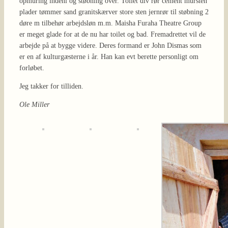
opmuring indeni og støbning over. Toilet div rør cement mursten
plader tømmer sand granitskærver store sten jernrør til støbning 2
døre m tilbehør arbejdsløn m.m. Maisha Furaha Theatre Group
er meget glade for at de nu har toilet og bad. Fremadrettet vil de
arbejde på at bygge videre. Deres formand er John Dismas som
er en af kulturgæsterne i år. Han kan evt berette personligt om
forløbet.
Jeg takker for tilliden.
Ole Miller