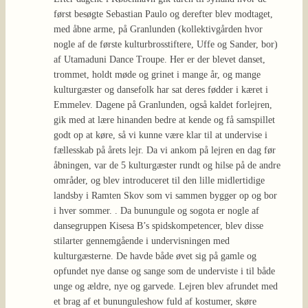
først besøgte Sebastian Paulo og derefter blev modtaget,
med åbne arme, på Granlunden (kollektivgården hvor
nogle af de første kulturbrosstiftere, Uffe og Sander, bor)
af Utamaduni Dance Troupe. Her er der blevet danset,
trommet, holdt møde og grinet i mange år, og mange
kulturgæster og dansefolk har sat deres fødder i kæret i
Emmelev. Dagene på Granlunden, også kaldet forlejren,
gik med at lære hinanden bedre at kende og få samspillet
godt op at køre, så vi kunne være klar til at undervise i
fællesskab på årets lejr. Da vi ankom på lejren en dag før
åbningen, var de 5 kulturgæster rundt og hilse på de andre
områder, og blev introduceret til den lille midlertidige
landsby i Ramten Skov som vi sammen bygger op og bor
i hver sommer. . Da bunungule og sogota er nogle af
dansegruppen Kisesa B’s spidskompetencer, blev disse
stilarter gennemgående i undervisningen med
kulturgæsterne. De havde både øvet sig på gamle og
opfundet nye danse og sange som de underviste i til både
unge og ældre, nye og garvede. Lejren blev afrundet med
et brag af et bununguleshow fuld af kostumer, skøre