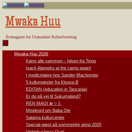
Skip
to
content
Mwaka Huu
Årsmagasin for Utamaduni Kulturforening
Skip
Mwaka Huu 2026
to
Kære alle sammen – hilsen fra Tinne
content
Isack Abeneko at the camp again!
I medicinlære hos Sander Machombo
5 kulturgæster fra Kisesa B
EDITAN (education in Tanzania)
Er du på vej til Sukumaland?
REN MAGI 💫✨💧
Mindeord om Baba Ole
Salama kulturcenter
Special-gæst på sommerlejr anno 2025
Vinterkucheza Oye!