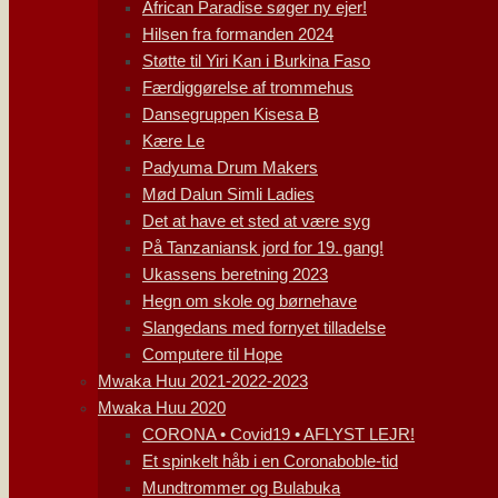
African Paradise søger ny ejer!
Hilsen fra formanden 2024
Støtte til Yiri Kan i Burkina Faso
Færdiggørelse af trommehus
Dansegruppen Kisesa B
Kære Le
Padyuma Drum Makers
Mød Dalun Simli Ladies
Det at have et sted at være syg
På Tanzaniansk jord for 19. gang!
Ukassens beretning 2023
Hegn om skole og børnehave
Slangedans med fornyet tilladelse
Computere til Hope
Mwaka Huu 2021-2022-2023
Mwaka Huu 2020
CORONA • Covid19 • AFLYST LEJR!
Et spinkelt håb i en Coronaboble-tid
Mundtrommer og Bulabuka