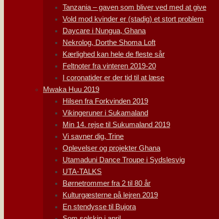
Tanzania – gaven som bliver ved med at give
Vold mod kvinder er (stadig) et stort problem
Daycare i Nungua, Ghana
Nekrolog, Dorthe Shoma Loft
Kærlighed kan hele de fleste sår
Feltnoter fra vinteren 2019-20
I coronatider er der tid til at læse
Mwaka Huu 2019
Hilsen fra Forkvinden 2019
Vikingeruner i Sukamaland
Min 14. rejse til Sukumaland 2019
Vi savner dig, Trine
Oplevelser og projekter Ghana
Utamaduni Dance Troupe i Sydslesvig
UTA-TALKS
Børnetrommer fra 2 til 80 år
Kulturgæsterne på lejren 2019
En stendysse til Bujora
Som solskin i april