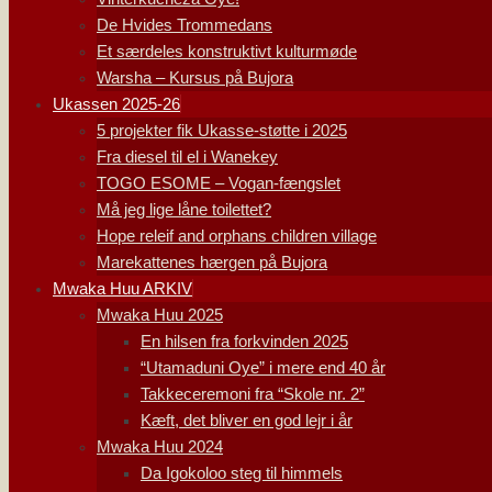
De Hvides Trommedans
Et særdeles konstruktivt kulturmøde
Warsha – Kursus på Bujora
Ukassen 2025-26
5 projekter fik Ukasse-støtte i 2025
Fra diesel til el i Wanekey
TOGO ESOME – Vogan-fængslet
Må jeg lige låne toilettet?
Hope releif and orphans children village
Marekattenes hærgen på Bujora
Mwaka Huu ARKIV
Mwaka Huu 2025
En hilsen fra forkvinden 2025
“Utamaduni Oye” i mere end 40 år
Takkeceremoni fra “Skole nr. 2”
Kæft, det bliver en god lejr i år
Mwaka Huu 2024
Da Igokoloo steg til himmels