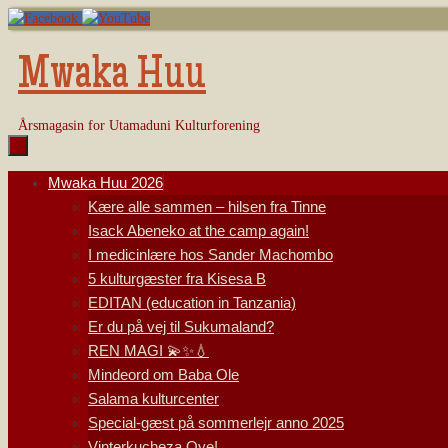
Skip
to
content
Mwaka Huu
Årsmagasin for Utamaduni Kulturforening
Skip
Mwaka Huu 2026
to
Kære alle sammen – hilsen fra Tinne
content
Isack Abeneko at the camp again!
I medicinlære hos Sander Machombo
5 kulturgæster fra Kisesa B
EDITAN (education in Tanzania)
Er du på vej til Sukumaland?
REN MAGI 💫✨💧
Mindeord om Baba Ole
Salama kulturcenter
Special-gæst på sommerlejr anno 2025
Vinterkucheza Oye!