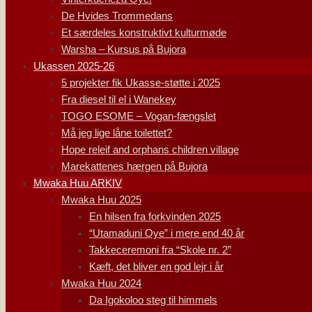
De Hvides Trommedans
Et særdeles konstruktivt kulturmøde
Warsha – Kursus på Bujora
Ukassen 2025-26
5 projekter fik Ukasse-støtte i 2025
Fra diesel til el i Wanekey
TOGO ESOME – Vogan-fængslet
Må jeg lige låne toilettet?
Hope releif and orphans children village
Marekattenes hærgen på Bujora
Mwaka Huu ARKIV
Mwaka Huu 2025
En hilsen fra forkvinden 2025
“Utamaduni Oye” i mere end 40 år
Takkeceremoni fra “Skole nr. 2”
Kæft, det bliver en god lejr i år
Mwaka Huu 2024
Da Igokoloo steg til himmels