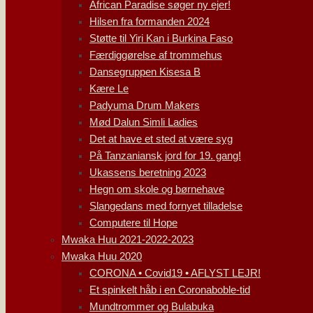
African Paradise søger ny ejer!
Hilsen fra formanden 2024
Støtte til Yiri Kan i Burkina Faso
Færdiggørelse af trommehus
Dansegruppen Kisesa B
Kære Le
Padyuma Drum Makers
Mød Dalun Simli Ladies
Det at have et sted at være syg
På Tanzaniansk jord for 19. gang!
Ukassens beretning 2023
Hegn om skole og børnehave
Slangedans med fornyet tilladelse
Computere til Hope
Mwaka Huu 2021-2022-2023
Mwaka Huu 2020
CORONA • Covid19 • AFLYST LEJR!
Et spinkelt håb i en Coronaboble-tid
Mundtrommer og Bulabuka