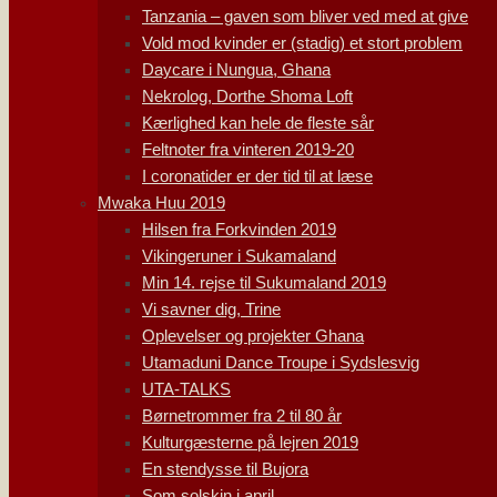
Tanzania – gaven som bliver ved med at give
Vold mod kvinder er (stadig) et stort problem
Daycare i Nungua, Ghana
Nekrolog, Dorthe Shoma Loft
Kærlighed kan hele de fleste sår
Feltnoter fra vinteren 2019-20
I coronatider er der tid til at læse
Mwaka Huu 2019
Hilsen fra Forkvinden 2019
Vikingeruner i Sukamaland
Min 14. rejse til Sukumaland 2019
Vi savner dig, Trine
Oplevelser og projekter Ghana
Utamaduni Dance Troupe i Sydslesvig
UTA-TALKS
Børnetrommer fra 2 til 80 år
Kulturgæsterne på lejren 2019
En stendysse til Bujora
Som solskin i april