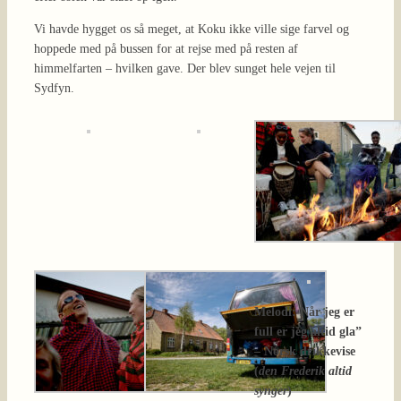
Vi havde hygget os så meget, at Koku ikke ville sige farvel og
hoppede med på bussen for at rejse med på resten af
himmelfarten – hvilken gave. Der blev sunget hele vejen til
Sydfyn.
Melodi: Når jeg er
full er jeg altid gla”
– Norsk drikkevise
(
den Frederik altid
synger
)