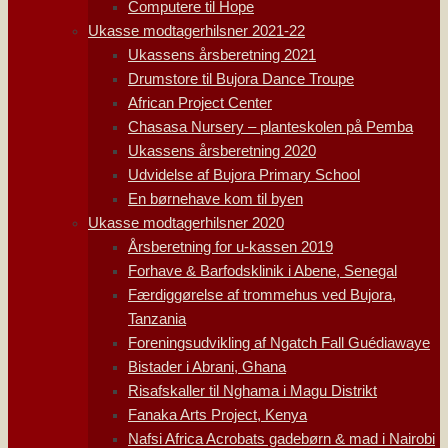
Computere til Hope
Ukasse modtagerhilsner 2021-22
Ukassens årsberetning 2021
Drumstore til Bujora Dance Troupe
African Project Center
Chasasa Nursery – planteskolen på Pemba
Ukassens årsberetning 2020
Udvidelse af Bujora Primary School
En børnehave kom til byen
Ukasse modtagerhilsner 2020
Årsberetning for u-kassen 2019
Forhave & Barfodsklinik i Abene, Senegal
Færdiggørelse af trommehus ved Bujora,
Tanzania
Foreningsudvikling af Ngatch Fall Guédiawaye
Bistader i Abrani, Ghana
Risafskaller til Nghama i Magu Distrikt
Fanaka Arts Project, Kenya
Nafsi Africa Acrobats gadebørn & mad i Nairobi