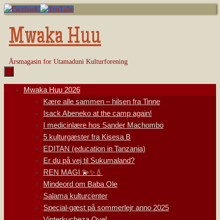
Skip
to
content
Mwaka Huu
Årsmagasin for Utamaduni Kulturforening
Skip
Mwaka Huu 2026
to
Kære alle sammen – hilsen fra Tinne
content
Isack Abeneko at the camp again!
I medicinlære hos Sander Machombo
5 kulturgæster fra Kisesa B
EDITAN (education in Tanzania)
Er du på vej til Sukumaland?
REN MAGI 💫✨💧
Mindeord om Baba Ole
Salama kulturcenter
Special-gæst på sommerlejr anno 2025
Vinterkucheza Oye!