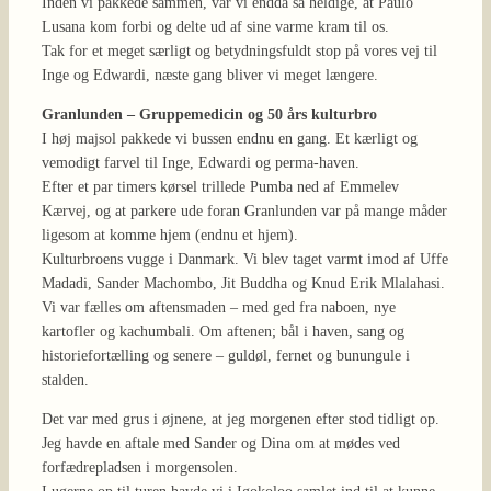
Inden vi pakkede sammen, var vi endda så heldige, at Paulo
Lusana kom forbi og delte ud af sine varme kram til os.
Tak for et meget særligt og betydningsfuldt stop på vores vej til
Inge og Edwardi, næste gang bliver vi meget længere.
Granlunden – Gruppemedicin og 50 års kulturbro
I høj majsol pakkede vi bussen endnu en gang. Et kærligt og
vemodigt farvel til Inge, Edwardi og perma-haven.
Efter et par timers kørsel trillede Pumba ned af Emmelev
Kærvej, og at parkere ude foran Granlunden var på mange måder
ligesom at komme hjem (endnu et hjem).
Kulturbroens vugge i Danmark. Vi blev taget varmt imod af Uffe
Madadi, Sander Machombo, Jit Buddha og Knud Erik Mlalahasi.
Vi var fælles om aftensmaden – med ged fra naboen, nye
kartofler og kachumbali. Om aftenen; bål i haven, sang og
historiefortælling og senere – guldøl, fernet og bunungule i
stalden.
Det var med grus i øjnene, at jeg morgenen efter stod tidligt op.
Jeg havde en aftale med Sander og Dina om at mødes ved
forfædrepladsen i morgensolen.