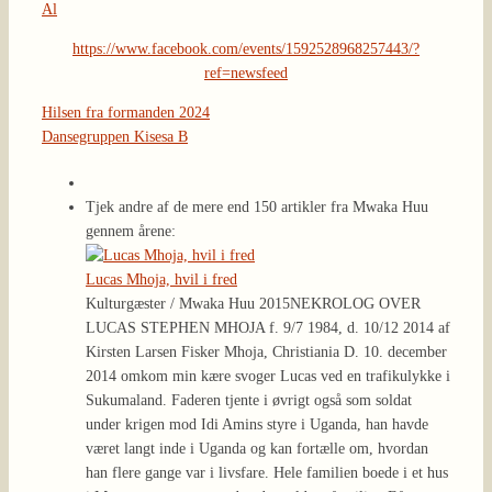
Al
https://www.facebook.com/events/1592528968257443/?
ref=newsfeed
Hilsen fra formanden 2024
Dansegruppen Kisesa B
Tjek andre af de mere end 150 artikler fra Mwaka Huu
gennem årene:
Lucas Mhoja, hvil i fred
Kulturgæster / Mwaka Huu 2015
NEKROLOG OVER
LUCAS STEPHEN MHOJA f. 9/7 1984, d. 10/12 2014 af
Kirsten Larsen Fisker Mhoja, Christiania D. 10. december
2014 omkom min kære svoger Lucas ved en trafikulykke i
Sukumaland. Faderen tjente i øvrigt også som soldat
under krigen mod Idi Amins styre i Uganda, han havde
været langt inde i Uganda og kan fortælle om, hvordan
han flere gange var i livsfare. Hele familien boede i et hus