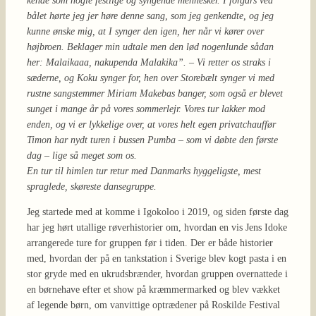
kende som nogle festlige og syngende mennesker. I forgårs ved
bålet hørte jeg jer høre denne sang, som jeg genkendte, og jeg
kunne ønske mig, at I synger den igen, her når vi kører over
højbroen. Beklager min udtale men den lød nogenlunde sådan
her: Malaikaaa, nakupenda Malakika”. – Vi retter os straks i
sæderne, og Koku synger for, hen over Storebælt synger vi med
rustne sangstemmer Miriam Makebas banger, som også er blevet
sunget i mange år på vores sommerlejr. Vores tur lakker mod
enden, og vi er lykkelige over, at vores helt egen privatchauffør
Timon har nydt turen i bussen Pumba – som vi døbte den første
dag – lige så meget som os.
En tur til himlen tur retur med Danmarks hyggeligste, mest
spraglede, skøreste dansegruppe.
Jeg startede med at komme i Igokoloo i 2019, og siden første dag
har jeg hørt utallige røverhistorier om, hvordan en vis Jens Idoke
arrangerede ture for gruppen før i tiden. Der er både historier
med, hvordan der på en tankstation i Sverige blev kogt pasta i en
stor gryde med en ukrudsbrænder, hvordan gruppen overnattede i
en børnehave efter et show på kræmmermarked og blev vækket
af legende børn, om vanvittige optrædener på Roskilde Festival