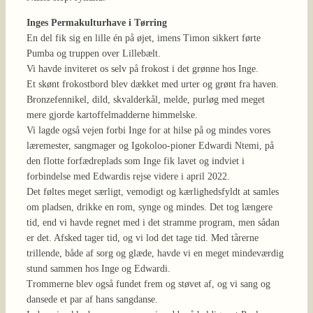
Inges Permakulturhave i Tørring
En del fik sig en lille én på øjet, imens Timon sikkert førte
Pumba og truppen over Lillebælt.
Vi havde inviteret os selv på frokost i det grønne hos Inge.
Et skønt frokostbord blev dækket med urter og grønt fra haven.
Bronzefennikel, dild, skvalderkål, melde, purløg med meget
mere gjorde kartoffelmadderne himmelske.
Vi lagde også vejen forbi Inge for at hilse på og mindes vores
læremester, sangmager og Igokoloo-pioner Edwardi Ntemi, på
den flotte forfædreplads som Inge fik lavet og indviet i
forbindelse med Edwardis rejse videre i april 2022.
Det føltes meget særligt, vemodigt og kærlighedsfyldt at samles
om pladsen, drikke en rom, synge og mindes. Det tog længere
tid, end vi havde regnet med i det stramme program, men sådan
er det. Afsked tager tid, og vi lod det tage tid. Med tårerne
trillende, både af sorg og glæde, havde vi en meget mindeværdig
stund sammen hos Inge og Edwardi.
Trommerne blev også fundet frem og støvet af, og vi sang og
dansede et par af hans sangdanse.