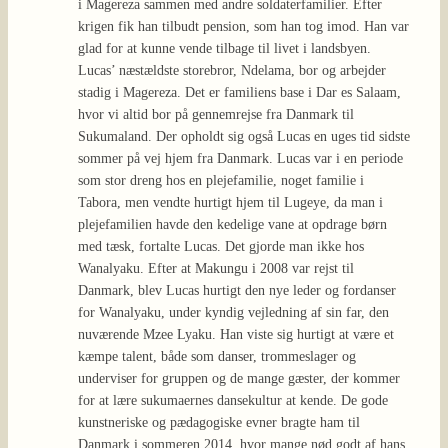
i Magereza sammen med andre soldaterfamilier. Efter
krigen fik han tilbudt pension, som han tog imod. Han var
glad for at kunne vende tilbage til livet i landsbyen.
Lucas’ næstældste storebror, Ndelama, bor og arbejder
stadig i Magereza. Det er familiens base i Dar es Salaam,
hvor vi altid bor på gennemrejse fra Danmark til
Sukumaland. Der opholdt sig også Lucas en uges tid sidste
sommer på vej hjem fra Danmark. Lucas var i en periode
som stor dreng hos en plejefamilie, noget familie i
Tabora, men vendte hurtigt hjem til Lugeye, da man i
plejefamilien havde den kedelige vane at opdrage børn
med tæsk, fortalte Lucas. Det gjorde man ikke hos
Wanalyaku. Efter at Makungu i 2008 var rejst til
Danmark, blev Lucas hurtigt den nye leder og fordanser
for Wanalyaku, under kyndig vejledning af sin far, den
nuværende Mzee Lyaku. Han viste sig hurtigt at være et
kæmpe talent, både som danser, trommeslager og
underviser for gruppen og de mange gæster, der kommer
for at lære sukumaernes dansekultur at kende. De gode
kunstneriske og pædagogiske evner bragte ham til
Danmark i sommeren 2014, hvor mange nød godt af hans