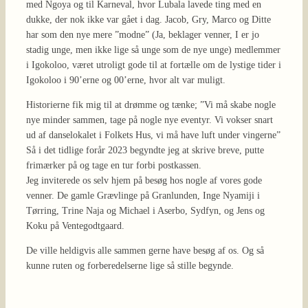
med Ngoya og til Karneval, hvor Lubala lavede ting med en
dukke, der nok ikke var gået i dag. Jacob, Gry, Marco og Ditte
har som den nye mere ”modne” (Ja, beklager venner, I er jo
stadig unge, men ikke lige så unge som de nye unge) medlemmer
i Igokoloo, været utroligt gode til at fortælle om de lystige tider i
Igokoloo i 90’erne og 00’erne, hvor alt var muligt.
Historierne fik mig til at drømme og tænke; ”Vi må skabe nogle
nye minder sammen, tage på nogle nye eventyr. Vi vokser snart
ud af danselokalet i Folkets Hus, vi må have luft under vingerne”
Så i det tidlige forår 2023 begyndte jeg at skrive breve, putte
frimærker på og tage en tur forbi postkassen.
Jeg inviterede os selv hjem på besøg hos nogle af vores gode
venner. De gamle Grævlinge på Granlunden, Inge Nyamiji i
Tørring, Trine Naja og Michael i Aserbo, Sydfyn, og Jens og
Koku på Ventegodtgaard.
De ville heldigvis alle sammen gerne have besøg af os. Og så
kunne ruten og forberedelserne lige så stille begynde.