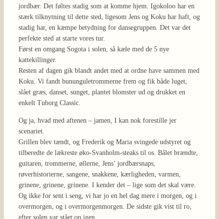
jordbær. Det føltes stadig som at komme hjem. Igokoloo har en
stærk tilknytning til dette sted, ligesom Jens og Koku har haft, og
stadig har, en kæmpe betydning for dansegruppen. Det var det
perfekte sted at starte vores tur.
Først en omgang Sogota i solen, så kæle med de 5 nye
kattekillinger.
Resten af dagen gik blandt andet med at ordne have sammen med
Koku. Vi fandt bununguletrommerne frem og fik både luget,
slået græs, danset, sunget, plantet blomster ud og drukket en
enkelt Tuborg Classic.
Og ja, hvad med aftenen – jamen, I kan nok forestille jer
scenariet.
Grillen blev tændt, og Frederik og Maria svingede udstyret og
tilberedte de lækreste øko-Svanholm-steaks til os. Bålet brændte,
guitaren, trommerne, øllerne, Jens’ jordbærsnaps,
røverhistorierne, sangene, snakkene, kærligheden, varmen,
grinene, grinene, grinene. I kender det – lige som det skal være.
Og ikke for sent i seng, vi har jo en hel dag mere i morgen, og i
overmorgen, og i overmorgenmorgen. De sidste gik vist til ro,
efter solen var stået op igen.