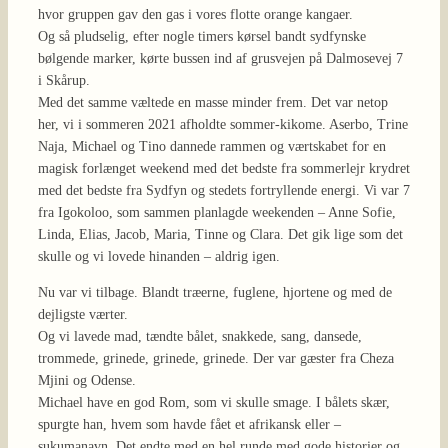
hvor gruppen gav den gas i vores flotte orange kangaer.
Og så pludselig, efter nogle timers kørsel bandt sydfynske
bølgende marker, kørte bussen ind af grusvejen på Dalmosevej 7
i Skårup.
Med det samme væltede en masse minder frem. Det var netop
her, vi i sommeren 2021 afholdte sommer-kikome. Aserbo, Trine
Naja, Michael og Tino dannede rammen og værtskabet for en
magisk forlænget weekend med det bedste fra sommerlejr krydret
med det bedste fra Sydfyn og stedets fortryllende energi. Vi var 7
fra Igokoloo, som sammen planlagde weekenden – Anne Sofie,
Linda, Elias, Jacob, Maria, Tinne og Clara. Det gik lige som det
skulle og vi lovede hinanden – aldrig igen.
Nu var vi tilbage. Blandt træerne, fuglene, hjortene og med de
dejligste værter.
Og vi lavede mad, tændte bålet, snakkede, sang, dansede,
trommede, grinede, grinede, grinede. Der var gæster fra Cheza
Mjini og Odense.
Michael have en god Rom, som vi skulle smage. I bålets skær,
spurgte han, hvem som havde fået et afrikansk eller –
sukumanavn. Det endte med en hel runde med gode historier og