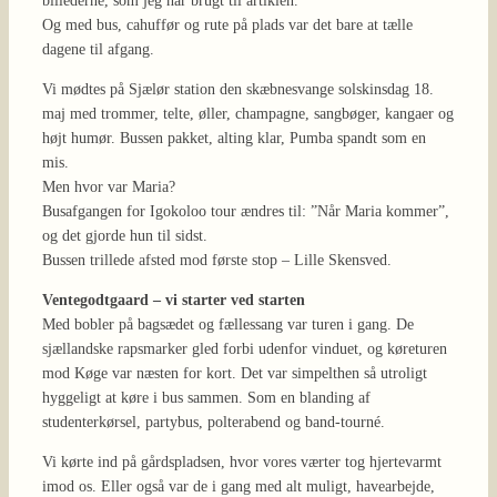
billederne, som jeg har brugt til artiklen.
Og med bus, cahuffør og rute på plads var det bare at tælle
dagene til afgang.
Vi mødtes på Sjælør station den skæbnesvange solskinsdag 18.
maj med trommer, telte, øller, champagne, sangbøger, kangaer og
højt humør. Bussen pakket, alting klar, Pumba spandt som en
mis.
Men hvor var Maria?
Busafgangen for Igokoloo tour ændres til: ”Når Maria kommer”,
og det gjorde hun til sidst.
Bussen trillede afsted mod første stop – Lille Skensved.
Ventegodtgaard – vi starter ved starten
Med bobler på bagsædet og fællessang var turen i gang. De
sjællandske rapsmarker gled forbi udenfor vinduet, og køreturen
mod Køge var næsten for kort. Det var simpelthen så utroligt
hyggeligt at køre i bus sammen. Som en blanding af
studenterkørsel, partybus, polterabend og band-tourné.
Vi kørte ind på gårdspladsen, hvor vores værter tog hjertevarmt
imod os. Eller også var de i gang med alt muligt, havearbejde,