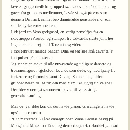
I ugerne op til turen havde vi i Igokoloo samlet ind til at kunne
lave en gruppemedicin, gruppedawa. Udover små donationer og
gaver fra gruppens medlemmer, havde vi også på vores tur
gennem Danmark samlet betydningsfulde genstande ind, som
skulle styrke vores medicin.
Lidt jord fra Ventegodtgaard, en særlig penselfjer fra en
skovsneppe i Aserbo, og stumpen fra Edwardis sidste joint hos
Inge inden han rejste til Tanzania og videre.
I morgenlyset malede Sander, Dina og jeg alle små gaver til et
fint pulver på malestenen.
Jeg sendte en tanke til alle nuværende og tidligere dansere og
trommeslagere i Igokoloo, levende som døde, og med hjælp fra
forfærdre og formødre samt Dina og Sanders magi blev
gruppedawaen til. Vi fik den med hjem i en rigtig fin kalabas.
Den blev senere på sommeren indviet til vores årlige
generalforsamling.
Men det var ikke kun os, der havde planer. Grævlingene havde
også planer med os.
2023 markerede 50 året dansegruppen Wana Cecilias besøg på
Moesgaard Museum i 1973, og dermed også startskuddet på hvad