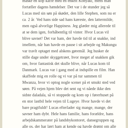
måske en kop kaffe med en enkelt Konyaki, mens man
fortæller dagens hændelser. Det var i de stunder jeg så
Lucas med sin søn på skødet, den lille Stephen, som nu er
ca. 2 år. Ved hans side sad hans kæreste, den lattermilde,
men også alvorlige Happiness. Jeg glæder mig allerede til
at se dem igen, forhåbentlig til vinter. Hvor Lucas vil
blive savnet! Det var ham, der havde tid til at snakke, ind
imellem, når han havde en pause i sit arbejde og Makungu
var travlt optaget med alskens gøremål. Jeg husker de
stille dage under skyggetræet, hvor meget af snakken gik
om, hvor fantastisk det skulle blive, når Lucas kom til
Danmark. Lucas var i gang med at indspille en film. Han
skaffede mig en rolle og vi var på tur sammen til
Mwanza, hvor vi optog nogle scener på et smukt sted ved
søen. På vejen hjem blev det sent og vi nåede ikke den
sidste daladala, så vi stoppede og kom op i førerhuset på
en stor lastbil hele vejen til Lugeye. Hvor havde vi det
bare pragtfuldt! Lucas efterlader sig mange, mange, der
savner ham dybt. Hele hans familie, hans forældre, hans
arbejdskammerater på landsbykontoret, dansegruppen og
alle os, der har lært ham at kende og havde drømt om alle