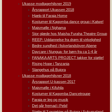
Ukasse modtagerhilsner 2019
Årsrapport Ukassen 2018
Hjælp til Faraja Home
Kostumer til Kagomba dance group i Katwe!
Majsmølle i Nghama
Stor glæde hos Maisha Furaha Theatre Group
REEP: Uddannelse fra drøm til virkelighed
Bedre sundhed i fiskerlandsbyen Abene
Daycare i Nungua- for børn fra ca 1-4 år
FANAKA ARTS PROJECT takker for støtte!
Rising Hope i Tanzania
Slangehus på Bujora
Ukasse modtagerhilsner 2018
Årsrapport U-kassen 2017
Majsmølle i Kifuhila
Kostumer til Kagomba Dancetroupe
Faraja er leg og musik
Det går fremad i Pebi!
Støtte til 3 projekter på Bujora i Sukumaland