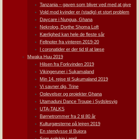
Tanzania – gaven som bliver ved med at give
Vold mod kvinder er (stadig) et stort problem
Daycare i Nungua, Ghana
Nekrolog, Dorthe Shoma Loft
Kærlighed kan hele de fleste sår
Feltnoter fra vinteren 2019-20
I coronatider er der tid til at læse
Mwaka Huu 2019
Hilsen fra Forkvinden 2019
Vikingeruner i Sukamaland
Min 14. rejse til Sukumaland 2019
Vi savner dig, Trine
Oplevelser og projekter Ghana
Utamaduni Dance Troupe i Sydslesvig
UTA-TALKS
Børnetrommer fra 2 til 80 år
Kulturgæsterne på lejren 2019
En stendysse til Bujora
Som solskin i april