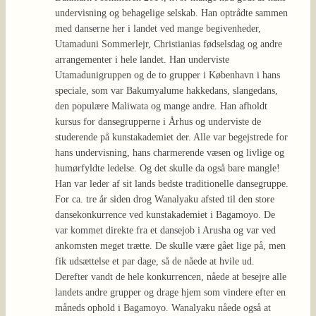
undervisning og behagelige selskab. Han optrådte sammen
med danserne her i landet ved mange begivenheder,
Utamaduni Sommerlejr, Christianias fødselsdag og andre
arrangementer i hele landet. Han underviste
Utamadunigruppen og de to grupper i København i hans
speciale, som var Bakumyalume hakkedans, slangedans,
den populære Maliwata og mange andre. Han afholdt
kursus for dansegrupperne i Århus og underviste de
studerende på kunstakademiet der. Alle var begejstrede for
hans undervisning, hans charmerende væsen og livlige og
humørfyldte ledelse. Og det skulle da også bare mangle!
Han var leder af sit lands bedste traditionelle dansegruppe.
For ca. tre år siden drog Wanalyaku afsted til den store
dansekonkurrence ved kunstakademiet i Bagamoyo. De
var kommet direkte fra et dansejob i Arusha og var ved
ankomsten meget trætte. De skulle være gået lige på, men
fik udsættelse et par dage, så de nåede at hvile ud.
Derefter vandt de hele konkurrencen, nåede at besejre alle
landets andre grupper og drage hjem som vindere efter en
måneds ophold i Bagamoyo. Wanalyaku nåede også at