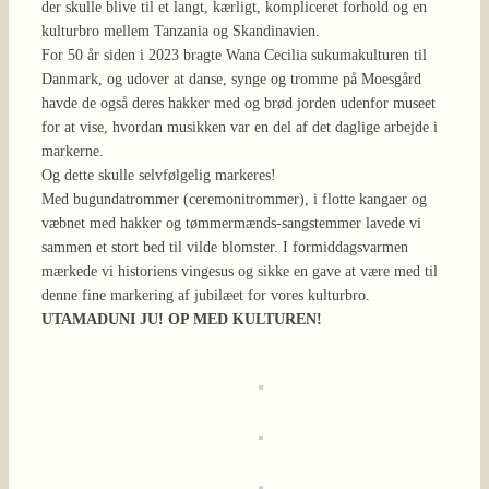
der skulle blive til et langt, kærligt, kompliceret forhold og en
kulturbro mellem Tanzania og Skandinavien.
For 50 år siden i 2023 bragte Wana Cecilia sukumakulturen til
Danmark, og udover at danse, synge og tromme på Moesgård
havde de også deres hakker med og brød jorden udenfor museet
for at vise, hvordan musikken var en del af det daglige arbejde i
markerne.
Og dette skulle selvfølgelig markeres!
Med bugundatrommer (ceremonitrommer), i flotte kangaer og
væbnet med hakker og tømmermænds-sangstemmer lavede vi
sammen et stort bed til vilde blomster. I formiddagsvarmen
mærkede vi historiens vingesus og sikke en gave at være med til
denne fine markering af jubilæet for vores kulturbro.
UTAMADUNI JU! OP MED KULTUREN!