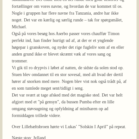
fortællinger om vores navne, og hvordan de var kommet til os.
Nogle i gruppen har flere navne fra Tanzania, andre har ikke
noget. Det var en kærlig og særlig runde – tak for spørgsmålet,
Michael.
Også på vores besøg hos Aserbo passer vores chauffør Timon
perfekt ind, han finder hurtigt ud af, at der er et ynglende
høgepar i granskoven, og nyder det rige fugleliv som af en eller
anden grund ikke er blevet skræmt væk af vores sang og
trommer.
Vi gik til ro drypvis i løbet af natten, de sidste da solen stod op.
Stuen blev omdannet til en stor sovesal, med alt hvad der dertil
hører af snorken med mere. Nogen blev vist nok også trådt på, af
en som tumlede meget sent/tidligt i seng.
Det var svært at tage afsked med det magiske sted. Det var helt
afgjort med et ”på gensyn”, da bussen Pumba efter en lille
omgang støvsugning og opfyldning af minibaren op ad
formiddagen trillede videre.
Over Lillebæltsbroen hørte vi Lukas’ ”Solskin I April” på repeat.
Næste stop: Jylland.