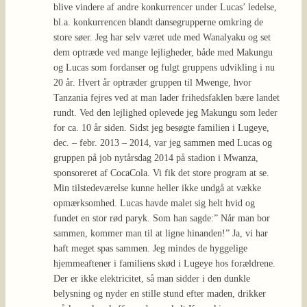
blive vindere af andre konkurrencer under Lucas’ ledelse,
bl.a. konkurrencen blandt dansegrupperne omkring de
store søer. Jeg har selv været ude med Wanalyaku og set
dem optræde ved mange lejligheder, både med Makungu
og Lucas som fordanser og fulgt gruppens udvikling i nu
20 år. Hvert år optræder gruppen til Mwenge, hvor
Tanzania fejres ved at man lader frihedsfaklen bære landet
rundt. Ved den lejlighed oplevede jeg Makungu som leder
for ca. 10 år siden. Sidst jeg besøgte familien i Lugeye,
dec. – febr. 2013 – 2014, var jeg sammen med Lucas og
gruppen på job nytårsdag 2014 på stadion i Mwanza,
sponsoreret af CocaCola. Vi fik det store program at se.
Min tilstedeværelse kunne heller ikke undgå at vække
opmærksomhed. Lucas havde malet sig helt hvid og
fundet en stor rød paryk. Som han sagde:” Når man bor
sammen, kommer man til at ligne hinanden!” Ja, vi har
haft meget spas sammen. Jeg mindes de hyggelige
hjemmeaftener i familiens skød i Lugeye hos forældrene.
Der er ikke elektricitet, så man sidder i den dunkle
belysning og nyder en stille stund efter maden, drikker