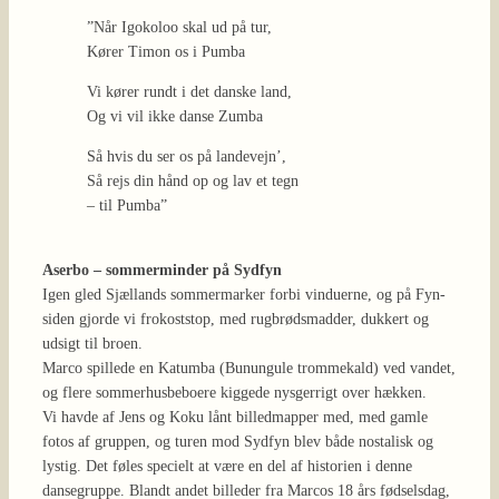
”Når Igokoloo skal ud på tur,
Kører Timon os i Pumba
Vi kører rundt i det danske land,
Og vi vil ikke danse Zumba
Så hvis du ser os på landevejn’,
Så rejs din hånd op og lav et tegn
– til Pumba”
Aserbo – sommerminder på Sydfyn
Igen gled Sjællands sommermarker forbi vinduerne, og på Fyn-
siden gjorde vi frokoststop, med rugbrødsmadder, dukkert og
udsigt til broen.
Marco spillede en Katumba (Bunungule trommekald) ved vandet,
og flere sommerhusbeboere kiggede nysgerrigt over hækken.
Vi havde af Jens og Koku lånt billedmapper med, med gamle
fotos af gruppen, og turen mod Sydfyn blev både nostalisk og
lystig. Det føles specielt at være en del af historien i denne
dansegruppe. Blandt andet billeder fra Marcos 18 års fødselsdag,