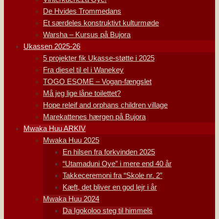
De Hvides Trommedans
Et særdeles konstruktivt kulturmøde
Warsha – Kursus på Bujora
Ukassen 2025-26
5 projekter fik Ukasse-støtte i 2025
Fra diesel til el i Wanekey
TOGO ESOME – Vogan-fængslet
Må jeg lige låne toilettet?
Hope releif and orphans children village
Marekattenes hærgen på Bujora
Mwaka Huu ARKIV
Mwaka Huu 2025
En hilsen fra forkvinden 2025
“Utamaduni Oye” i mere end 40 år
Takkeceremoni fra “Skole nr. 2”
Kæft, det bliver en god lejr i år
Mwaka Huu 2024
Da Igokoloo steg til himmels