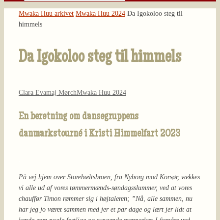
Søg
efter:
Home
Mwaka Huu arkivet
Mwaka Huu 2024
Da Igokoloo steg til
himmels
Da Igokoloo steg til himmels
Clara Evamaj Mørch
Mwaka Huu 2024
En beretning om dansegruppens
danmarkstourné i Kristi Himmelfart 2023
.
På vej hjem over Storebæltsbroen, fra Nyborg mod Korsør, vækkes
vi alle ud af vores tømmermænds-søndagsslummer, ved at vores
chauffør Timon rømmer sig i højtaleren; ”Nå, alle sammen, nu
har jeg jo været sammen med jer et par dage og lært jer lidt at