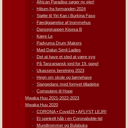
African Paradise søger ny ejer!
Hilsen fra formanden 2024
Støtte til Yiri Kan i Burkina Faso
Færdiggørelse af trommehus
Dansegruppen Kisesa B
Kære Le
Padyuma Drum Makers
Mød Dalun Simli Ladies
Det at have et sted at være syg
På Tanzaniansk jord for 19. gang!
Ukassens beretning 2023
Hegn om skole og børnehave
Slangedans med fornyet tilladelse
Computere til Hope
Mwaka Huu 2021-2022-2023
Mwaka Huu 2020
CORONA • Covid19 • AFLYST LEJR!
Et spinkelt håb i en Coronaboble-tid
Mundtrommer og Bulabuka