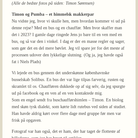
(Alle de bedste fotos på siden: Timon Sørensen)
Timon og Pumba – et himmelsk makkerpar
Nu vidste jeg, hvor vi skulle hen, men hvordan kommer vi ud på
denne rejse? Med en bus og en chauffør. Men hvor skaffer man
det i 2023? I gamle dage ringede Jens jo bare til en ven med en
bus, og så var den i vinkel. I dag er der en masse regler og sager,
som gør det en del mere bøvlet. Jeg vil spare jer for det meste af
processen udover den lykkelige slutning. (Og ja, jeg havde også
fat i Niels Plads)
Vi lejede en bus gennem det underskønne københavnske
busselskab Solibus. En bus der var lige tilpas farverig, rusten og
skramlet til os. Chaufføren dukkede op af sig selv, da jeg spurgte
ud på facebook og en ven af en ven kontaktede mig.
Som en engel sendt fra buschaufførshimlen – Timon. En biolog
med skøn tysk dialekt, som kørte lidt rutebus ved siden af studiet.
Han havde aldrig kørt over flere dage med
gruppe før men var
frisk på opgaven.
Fotograf var han også, det er ham, der har taget de flotteste af