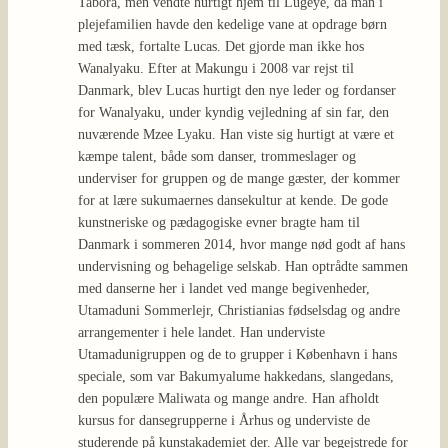
Tabora, men vendte hurtigt hjem til Lugeye, da man i
plejefamilien havde den kedelige vane at opdrage børn
med tæsk, fortalte Lucas. Det gjorde man ikke hos
Wanalyaku. Efter at Makungu i 2008 var rejst til
Danmark, blev Lucas hurtigt den nye leder og fordanser
for Wanalyaku, under kyndig vejledning af sin far, den
nuværende Mzee Lyaku. Han viste sig hurtigt at være et
kæmpe talent, både som danser, trommeslager og
underviser for gruppen og de mange gæster, der kommer
for at lære sukumaernes dansekultur at kende. De gode
kunstneriske og pædagogiske evner bragte ham til
Danmark i sommeren 2014, hvor mange nød godt af hans
undervisning og behagelige selskab. Han optrådte sammen
med danserne her i landet ved mange begivenheder,
Utamaduni Sommerlejr, Christianias fødselsdag og andre
arrangementer i hele landet. Han underviste
Utamadunigruppen og de to grupper i København i hans
speciale, som var Bakumyalume hakkedans, slangedans,
den populære Maliwata og mange andre. Han afholdt
kursus for dansegrupperne i Århus og underviste de
studerende på kunstakademiet der. Alle var begejstrede for