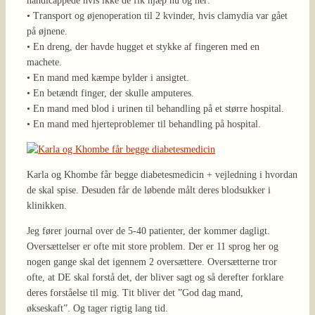
handicappede hvis ikke de fik hjæp nu og her:
• Transport og øjenoperation til 2 kvinder, hvis clamydia var gået
på øjnene.
• En dreng, der havde hugget et stykke af fingeren med en
machete.
• En mand med kæmpe bylder i ansigtet.
• En betændt finger, der skulle amputeres.
• En mand med blod i urinen til behandling på et større hospital.
• En mand med hjerteproblemer til behandling på hospital.
Karla og Khombe får begge diabetesmedicin + vejledning i hvordan
de skal spise. Desuden får de løbende målt deres blodsukker i
klinikken.
Jeg fører journal over de 5-40 patienter, der kommer dagligt.
Oversættelser er ofte mit store problem. Der er 11 sprog her og
nogen gange skal det igennem 2 oversættere. Oversætterne tror
ofte, at DE skal forstå det, der bliver sagt og så derefter forklare
deres forståelse til mig. Tit bliver det ”God dag mand,
økseskaft”. Og tager rigtig lang tid.