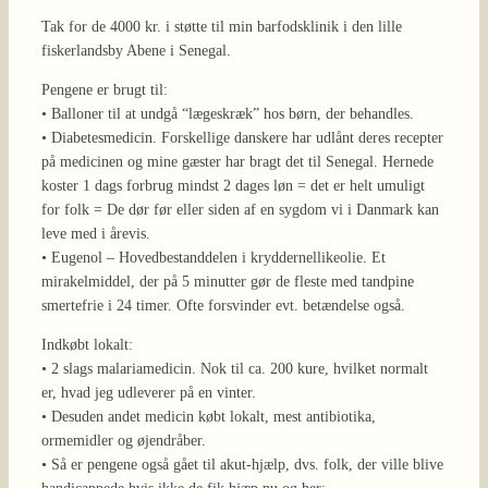
Tak for de 4000 kr. i støtte til min barfodsklinik i den lille
fiskerlandsby Abene i Senegal.
Pengene er brugt til:
• Balloner til at undgå “lægeskræk” hos børn, der behandles.
• Diabetesmedicin. Forskellige danskere har udlånt deres recepter
på medicinen og mine gæster har bragt det til Senegal. Hernede
koster 1 dags forbrug mindst 2 dages løn = det er helt umuligt
for folk = De dør før eller siden af en sygdom vi i Danmark kan
leve med i årevis.
• Eugenol – Hovedbestanddelen i kryddernellikeolie. Et
mirakelmiddel, der på 5 minutter gør de fleste med tandpine
smertefrie i 24 timer. Ofte forsvinder evt. betændelse også.
Indkøbt lokalt:
• 2 slags malariamedicin. Nok til ca. 200 kure, hvilket normalt
er, hvad jeg udleverer på en vinter.
• Desuden andet medicin købt lokalt, mest antibiotika,
ormemidler og øjendråber.
• Så er pengene også gået til akut-hjælp, dvs. folk, der ville blive