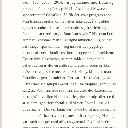
dec. – febr. 2013 – 2014, var jeg sammen med Lucas og
gruppen på job nytårsdag 2014 på stadion i Mwanza,
sponsoreret af CocaCola. Vi fik det store program at se.
Min tilstedeværelse kunne heller ikke undgå at vække
opmærksomhed. Lucas havde malet sig helt hvid og
fundet en stor rød paryk. Som han sagde:” Når man bor
sammen, kommer man til at ligne hinanden!” Ja, vi har
haft meget spas sammen. Jeg mindes de hyggelige
hjemmeaftener i familiens skød i Lugeye hos forældrene.
Der er ikke elektricitet, så man sidder i den dunkle
belysning og nyder en stille stund efter maden, drikker
måske en kop kaffe med en enkelt Konyaki, mens man
fortæller dagens hændelser. Det var i de stunder jeg så
Lucas med sin søn på skødet, den lille Stephen, som nu er
ca. 2 år. Ved hans side sad hans kæreste, den lattermilde,
men også alvorlige Happiness. Jeg glæder mig allerede til
at se dem igen, forhåbentlig til vinter. Hvor Lucas vil
blive savnet! Det var ham, der havde tid til at snakke, ind
imellem, når han havde en pause i sit arbejde og Makungu
var travlt optaget med alskens gøremål. Jeg husker de