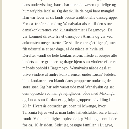
hans undervisning, hans charmerende væsen og livlige og
humørfyldte ledelse. Og det skulle da også bare mangle!
Han var leder af sit lands bedste traditionelle dansegruppe.
For ca. tre år siden drog Wanalyaku afsted til den store
dansekonkurrence ved kunstakademiet i Bagamoyo. De
var kommet direkte fra et dansejob i Arusha og var ved
ankomsten meget trætte. De skulle være gået lige på, men
fik udsættelse et par dage, så de nåede at hvile ud.
Derefter vandt de hele konkurrencen, nåede at besejre alle
landets andre grupper og drage hjem som vindere efter en
måneds ophold i Bagamoyo. Wanalyaku nåede også at
blive vindere af andre konkurrencer under Lucas’ ledelse,
bl.a. konkurrencen blandt dansegrupperne omkring de
store søer. Jeg har selv været ude med Wanalyaku og set
dem optræde ved mange lejligheder, både med Makungu
og Lucas som fordanser og fulgt gruppens udvikling i nu
20 år. Hvert år optræder gruppen til Mwenge, hvor
Tanzania fejres ved at man lader frihedsfaklen bære landet
rundt. Ved den lejlighed oplevede jeg Makungu som leder
for ca. 10 år siden. Sidst jeg besøgte familien i Lugeye,