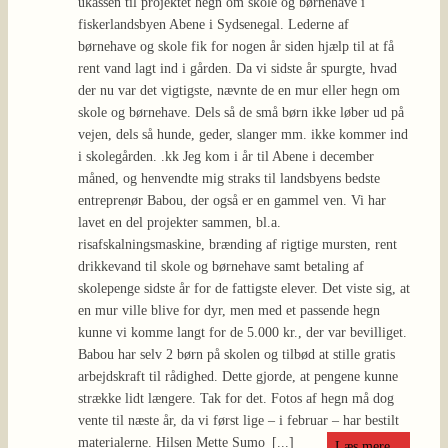
ukassen til projektet hegn om skole og børnehave i
fiskerlandsbyen Abene i Sydsenegal. Lederne af
børnehave og skole fik for nogen år siden hjælp til at få
rent vand lagt ind i gården. Da vi sidste år spurgte, hvad
der nu var det vigtigste, nævnte de en mur eller hegn om
skole og børnehave. Dels så de små børn ikke løber ud på
vejen, dels så hunde, geder, slanger mm. ikke kommer ind
i skolegården. .kk Jeg kom i år til Abene i december
måned, og henvendte mig straks til landsbyens bedste
entreprenør Babou, der også er en gammel ven. Vi har
lavet en del projekter sammen, bl.a.
risafskalningsmaskine, brænding af rigtige mursten, rent
drikkevand til skole og børnehave samt betaling af
skolepenge sidste år for de fattigste elever. Det viste sig, at
en mur ville blive for dyr, men med et passende hegn
kunne vi komme langt for de 5.000 kr., der var bevilliget.
Babou har selv 2 børn på skolen og tilbød at stille gratis
arbejdskraft til rådighed. Dette gjorde, at pengene kunne
strække lidt længere. Tak for det. Fotos af hegn må dog
vente til næste år, da vi først lige – i februar – har bestilt
materialerne. Hilsen Mette Sumo
[...]
Læs mere...