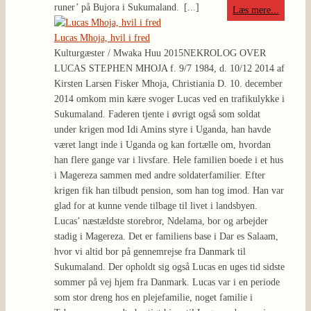
runer’ på Bujora i Sukumaland.
[...]
Læs mere...
Lucas Mhoja, hvil i fred
Kulturgæster / Mwaka Huu 2015
NEKROLOG OVER
LUCAS STEPHEN MHOJA f. 9/7 1984, d. 10/12 2014 af
Kirsten Larsen Fisker Mhoja, Christiania D. 10. december
2014 omkom min kære svoger Lucas ved en trafikulykke i
Sukumaland. Faderen tjente i øvrigt også som soldat
under krigen mod Idi Amins styre i Uganda, han havde
været langt inde i Uganda og kan fortælle om, hvordan
han flere gange var i livsfare. Hele familien boede i et hus
i Magereza sammen med andre soldaterfamilier. Efter
krigen fik han tilbudt pension, som han tog imod. Han var
glad for at kunne vende tilbage til livet i landsbyen.
Lucas’ næstældste storebror, Ndelama, bor og arbejder
stadig i Magereza. Det er familiens base i Dar es Salaam,
hvor vi altid bor på gennemrejse fra Danmark til
Sukumaland. Der opholdt sig også Lucas en uges tid sidste
sommer på vej hjem fra Danmark. Lucas var i en periode
som stor dreng hos en plejefamilie, noget familie i