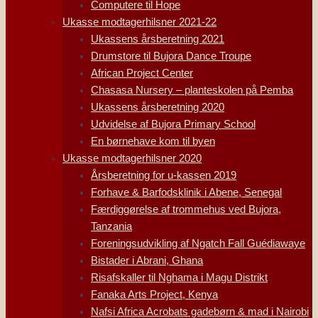
Computere til Hope
Ukasse modtagerhilsner 2021-22
Ukassens årsberetning 2021
Drumstore til Bujora Dance Troupe
African Project Center
Chasasa Nursery – planteskolen på Pemba
Ukassens årsberetning 2020
Udvidelse af Bujora Primary School
En børnehave kom til byen
Ukasse modtagerhilsner 2020
Årsberetning for u-kassen 2019
Forhave & Barfodsklinik i Abene, Senegal
Færdiggørelse af trommehus ved Bujora,
Tanzania
Foreningsudvikling af Ngatch Fall Guédiawaye
Bistader i Abrani, Ghana
Risafskaller til Nghama i Magu Distrikt
Fanaka Arts Project, Kenya
Nafsi Africa Acrobats gadebørn & mad i Nairobi