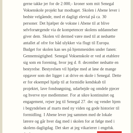
gerne takke jer for de 2.000,- kroner som mit Senegal
Voksenskole projekt har modtaget. Skolen i Abene lever i
bedste velgående, med et dagligt elevtal på ca. 30
personer. Det hjælper de voksne i Abene til at blive
selvforsørgende via de kompetencer skolens uddannelser
giver dem. Skolen vil dermed være med til at nedsætte
antallet af ofre for båd ulykker via flugt til Europa.
Budget for skolen kan ses på hjemmesiden under fanen:
Gennemsigtighed. Senegal Voksenskole er ved at etablere
sig som en forening, hvor jeg d. 8. december nedsatte en
bestyrelse. Bestyrelsen vil hjælpe med at løse de mange
opgaver som der ligger i at drive en skole i Senegal. Dette
er for eksempel hjælp til at formidle kendskab til
projektet, lave fondssøgning, udarbejde og omdele pjecer
og hverve nye medlemmer. For at sikre kontinuitet og
engagement, rejser jeg til Senegal 27. dec og vender hjem
i begyndelsen af marts med ny viden og gode historier til
formidling. I Abene lever jeg sammen med de lokale
lærere og går hver dag med i skolen for at følge med i
skolens dagligdag. Det sker at jeg vikarierer i engelsk.