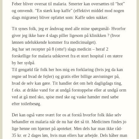
Feber bliver oversat til malaria. Smerter kan oversættes til “hot”
og omvendt. “En stærk kop kaffe” (effektivt middel mod nogen
slags migræne) bliver opfattet som: Kaffe uden sukker.
Tit synes folk, jeg er åndsvag med alle mine spørgsmål- Hvorfor
giver jeg ikke bare 4 slags piller ligesom på klinikken ? (hvor
lønnen udelukkende kommer fra medicinsalget).
Jeg har set recepter på 8 (otte!) slags medicin – heraf 2
forskellige for malaria udskrevet fra et stort hospital i en større
by her sydpå.
Til gengæld får folk her hos mig en forklaring (hvis jeg da kan
regne ud hvad de fejler) og gratis eller billige anvisninger på,
hvad de selv kan gøre. Tit handler det om helt dagligdags ting,
f.eks. at drikke vand for at undgå forstoppelse eller at undgå orm
ved at gå med sko, spise med ske og vaske hænder med sæbe
efter toiletbesøg.
Det kan også være svært for os at forstå hvorfor folk ikke selv
behandler en malaria når de nu har det så tit. Medicinen findes jo
lige henne om hjørnet på apoteket. Men dels har man ikke råd-
35 kr. er 2 dages løn, hvis man ellers har arbejde. Dels håber man