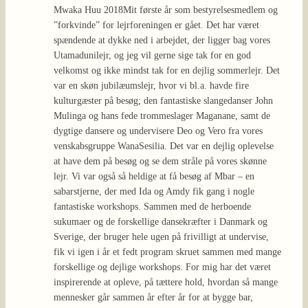
Mwaka Huu 2018
Mit første år som bestyrelsesmedlem og
”forkvinde” for lejrforeningen er gået. Det har været
spændende at dykke ned i arbejdet, der ligger bag vores
Utamadunilejr, og jeg vil gerne sige tak for en god
velkomst og ikke mindst tak for en dejlig sommerlejr. Det
var en skøn jubilæumslejr, hvor vi bl.a. havde fire
kulturgæster på besøg; den fantastiske slangedanser John
Mulinga og hans fede trommeslager Maganane, samt de
dygtige dansere og undervisere Deo og Vero fra vores
venskabsgruppe WanaSesilia. Det var en dejlig oplevelse
at have dem på besøg og se dem stråle på vores skønne
lejr. Vi var også så heldige at få besøg af Mbar – en
sabarstjerne, der med Ida og Amdy fik gang i nogle
fantastiske workshops. Sammen med de herboende
sukumaer og de forskellige dansekræfter i Danmark og
Sverige, der bruger hele ugen på frivilligt at undervise,
fik vi igen i år et fedt program skruet sammen med mange
forskellige og dejlige workshops. For mig har det været
inspirerende at opleve, på tættere hold, hvordan så mange
mennesker går sammen år efter år for at bygge bar,