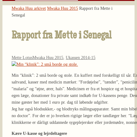
Søg
efter:
Home
Mwaka Huu arkivet
Mwaka Huu 2015
Rapport fra Mette i
Senegal
Rapport fra Mette i Senegal
Mette Lotus
Mwaka Huu 2015
,
Ukassen 2014-15
Min “klinik”: 2 små borde og stole. En kuffert med forskelligt til sår. 
saltvand, kasser med medicin mærket: “Fordøjelse”, “tænder”, “penicilin
“malaria” og “øjne, ører, hals”. Medicinen er fra et hospice og et hospi
egen læge, donationer fra private samt indkøb for U-kassens penge. Des
mine gæster her med 1 euro pr. dag til løbende udgifter.
Jeg har også blodsukker,- og blodtryks målingsapparater. Samt min bibel
no doctor”. For der er jo hverken rigtige læger eller tandlæger her. “Læ
klinikkerne er dårligt uddannede sygeplejersker eller jordemødre, nonner
Kære U-kasse og lejrdeltagere