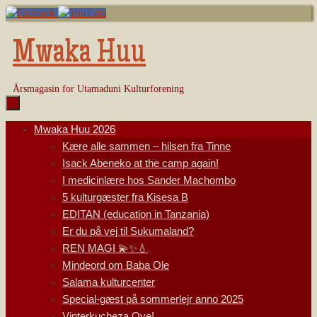
Skip
to
content
Mwaka Huu
Årsmagasin for Utamaduni Kulturforening
Skip
Mwaka Huu 2026
to
Kære alle sammen – hilsen fra Tinne
content
Isack Abeneko at the camp again!
I medicinlære hos Sander Machombo
5 kulturgæster fra Kisesa B
EDITAN (education in Tanzania)
Er du på vej til Sukumaland?
REN MAGI 💫✨💧
Mindeord om Baba Ole
Salama kulturcenter
Special-gæst på sommerlejr anno 2025
Vinterkucheza Oye!