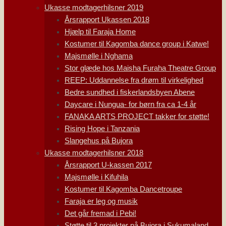
Ukasse modtagerhilsner 2019
Årsrapport Ukassen 2018
Hjælp til Faraja Home
Kostumer til Kagomba dance group i Katwe!
Majsmølle i Nghama
Stor glæde hos Maisha Furaha Theatre Group
REEP: Uddannelse fra drøm til virkelighed
Bedre sundhed i fiskerlandsbyen Abene
Daycare i Nungua- for børn fra ca 1-4 år
FANAKA ARTS PROJECT takker for støtte!
Rising Hope i Tanzania
Slangehus på Bujora
Ukasse modtagerhilsner 2018
Årsrapport U-kassen 2017
Majsmølle i Kifuhila
Kostumer til Kagomba Dancetroupe
Faraja er leg og musik
Det går fremad i Pebi!
Støtte til 3 projekter på Bujora i Sukumaland