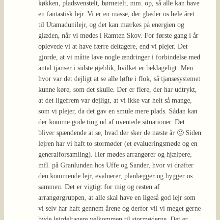
køkken, pladsvenstelt, børnetelt, mm. op, så alle kan have
en fantastisk lejr. Vi er en masse, der glæder os hele året
til Utamadunilejr, og det kan mærkes på energien og
glæden, når vi mødes i Ramten Skov. For første gang i år
oplevede vi at have færre deltagere, end vi plejer. Det
gjorde, at vi måtte lave nogle ændringer i forbindelse med
antal tjanser i sidste øjeblik, hvilket er beklageligt. Men
hvor var det dejligt at se alle løfte i flok, så tjansesystemet
kunne køre, som det skulle. Der er flere, der har udtrykt,
at det ligefrem var dejligt, at vi ikke var helt så mange,
som vi plejer, da det gav en smule mere plads. Sådan kan
der komme gode ting ud af uventede situationer. Det
bliver spændende at se, hvad der sker de næste år 🙂 Siden
lejren har vi haft to stormøder (et evalueringsmøde og en
generalforsamling). Her mødes arrangører og hjælpere,
mfl. på Granlunden hos Uffe og Sander, hvor vi drøfter
den kommende lejr, evaluerer, planlægger og hygger os
sammen. Det er vigtigt for mig og resten af
arrangørgruppen, at alle skal have en ligeså god lejr som
vi selv har haft gennem årene og derfor vil vi meget gerne
byde lejrdeltagere velkommen til stormøderne. Det er