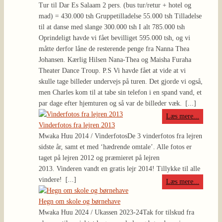
Tur til Dar Es Salaam 2 pers. (bus tur/retur + hotel og
mad) = 430.000 tsh Gruppetilladelse 55.000 tsh Tilladelse
til at danse med slange 300.000 tsh I alt 785.000 tsh
Oprindeligt havde vi fået bevilliget 595.000 tsh, og vi
måtte derfor låne de resterende penge fra Nanna Thea
Johansen. Kærlig Hilsen Nana-Thea og Maisha Furaha
Theater Dance Troup. P.S Vi havde fået at vide at vi
skulle tage billeder undervejs på turen. Det gjorde vi også,
men Charles kom til at tabe sin telefon i en spand vand, et
par dage efter hjemturen og så var de billeder væk.
[...]
Læs mere...
Vinderfotos fra lejren 2013
Mwaka Huu 2014 / Vinderfotos
De 3 vinderfotos fra lejren
sidste år, samt et med ‘hædrende omtale’. Alle fotos er
taget på lejren 2012 og præmieret på lejren
2013. Vinderen vandt en gratis lejr 2014! Tillykke til alle
vindere!
[...]
Læs mere...
Hegn om skole og børnehave
Mwaka Huu 2024 / Ukassen 2023-24
Tak for tilskud fra