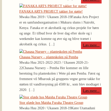
FANAKA ARTS PROJECT takker for støtte!
Mwaka Huu 2019 / Ukassen 2018-19
Fanaka Arts Project
er en samfundsorganisation i Mukuru slums i Nairobi,
Kenya. Fanaka er et akrobatik og cirkus projekt for børn
og unge. Et tilbud hvor de hver dag efter skole og i
weekender kan komme og øve sig og blive trænet i
akrobatik og cirkus.
[...]
Læs mere...
Chasasa Nursery – planteskolen på Pemba
Mwaka Huu 2021-2022-2023 / Ukassen 2020-21-
22
Chasasa Nursery – Pemba Her kommer en lille
beretning fra planteskolen i Wete på øen Pemba. Først og
fremmest vil Mbarouk på gruppens vegne gerne takke for
støtten til vandforsyning på 4500 kr., som blev modtaget i
2020.
[...]
Læs mere...
Stor glæde hos Maisha Furaha Theatre Group
Mwaka Huu 2020 / Ukassen 2018-19
Kære Utamaduni