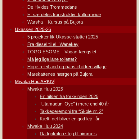
De Hvides Trommedans
Et særdeles konstruktivt kulturmøde
Warsha – Kursus på Bujora
Ukassen 2025-26
5 projekter fik Ukasse-støtte i 2025
Fra diesel til el i Wanekey
TOGO ESOME – Vogan-fængslet
Må jeg lige låne toilettet?
Hope releif and orphans children village
Marekattenes hærgen på Bujora
Mwaka Huu ARKIV
Mwaka Huu 2025
En hilsen fra forkvinden 2025
“Utamaduni Oye” i mere end 40 år
Takkeceremoni fra “Skole nr. 2”
Kæft, det bliver en god lejr i år
Mwaka Huu 2024
Da Igokoloo steg til himmels