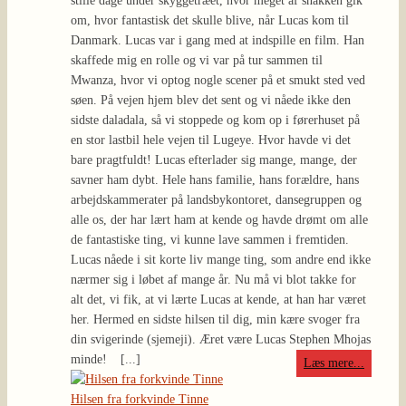
stille dage under skyggetræet, hvor meget af snakken gik
om, hvor fantastisk det skulle blive, når Lucas kom til
Danmark. Lucas var i gang med at indspille en film. Han
skaffede mig en rolle og vi var på tur sammen til
Mwanza, hvor vi optog nogle scener på et smukt sted ved
søen. På vejen hjem blev det sent og vi nåede ikke den
sidste daladala, så vi stoppede og kom op i førerhuset på
en stor lastbil hele vejen til Lugeye. Hvor havde vi det
bare pragtfuldt! Lucas efterlader sig mange, mange, der
savner ham dybt. Hele hans familie, hans forældre, hans
arbejdskammerater på landsbykontoret, dansegruppen og
alle os, der har lært ham at kende og havde drømt om alle
de fantastiske ting, vi kunne lave sammen i fremtiden.
Lucas nåede i sit korte liv mange ting, som andre end ikke
nærmer sig i løbet af mange år. Nu må vi blot takke for
alt det, vi fik, at vi lærte Lucas at kende, at han har været
her. Hermed en sidste hilsen til dig, min kære svoger fra
din svigerinde (sjemeji). Æret være Lucas Stephen Mhojas
minde!
[...]
Læs mere...
Hilsen fra forkvinde Tinne