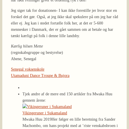
har født tvillinger giver et ordentlig ryk i den!
Jeg siger tak for donationen- I kan ikke forestille jer hvor stor en
forskel det gør. Også, at jeg ikke skal spekulere på om jeg har råd
eller ej. Jeg kan i stedet fortælle folk her, at det er 5-600
mennesker i Danmark, der er gået sammen om at betale og har
tænkt kærligt på folk i denne lille landsby.
Kærlig hilsen Mette
(regnskabsgruppe og bestyrelse)
Abene, Senegal
Senegal voksenskole
Utamaduni Dance Troupe & Bujora
Tjek andre af de mere end 150 artikler fra Mwaka Huu
gennem årene:
Vikingeruner i Sukamaland
Mwaka Huu 2019
Her følger en lille beretning fra Sander
Machombo, om hans projekt med at ‘riste venskabsbroen i