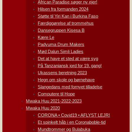
African Paradise søger ny ejer!
Hilsen fra formanden 2024
Støtte til Yiri Kan i Burkina Faso
Færdiggørelse af trommehus
Dansegruppen Kisesa B
Kære Le
Padyuma Drum Makers
Mød Dalun Simli Ladies
Det at have et sted at være syg
På Tanzaniansk jord for 19. gang!
Ukassens beretning 2023
Hegn om skole og børnehave
Slangedans med fornyet tilladelse
Computere til Hope
Mwaka Huu 2021-2022-2023
Mwaka Huu 2020
CORONA • Covid19 • AFLYST LEJR!
Et spinkelt håb i en Coronaboble-tid
Mundtrommer og Bulabuka