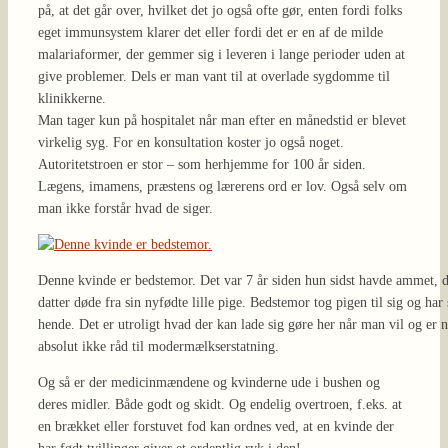
på, at det går over, hvilket det jo også ofte gør, enten fordi folks
eget immunsystem klarer det eller fordi det er en af de milde
malariaformer, der gemmer sig i leveren i lange perioder uden at
give problemer. Dels er man vant til at overlade sygdomme til
klinikkerne.
Man tager kun på hospitalet når man efter en månedstid er blevet
virkelig syg. For en konsultation koster jo også noget.
Autoritetstroen er stor – som herhjemme for 100 år siden.
Lægens, imamens, præstens og lærerens ord er lov. Også selv om
man ikke forstår hvad de siger.
Denne kvinde er bedstemor. Det var 7 år siden hun sidst havde ammet, 
datter døde fra sin nyfødte lille pige. Bedstemor tog pigen til sig og ha
hende. Det er utroligt hvad der kan lade sig gøre her når man vil og er nø
absolut ikke råd til modermælkserstatning.
Og så er der medicinmændene og kvinderne ude i bushen og
deres midler. Både godt og skidt. Og endelig overtroen, f.eks. at
en brækket eller forstuvet fod kan ordnes ved, at en kvinde der