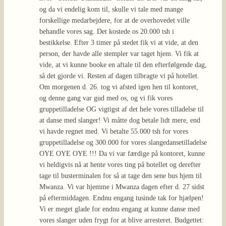
og da vi endelig kom til, skulle vi tale med mange
forskellige medarbejdere, for at de overhovedet ville
behandle vores sag. Det kostede os 20.000 tsh i
bestikkelse. Efter 3 timer på stedet fik vi at vide, at den
person, der havde alle stempler var taget hjem. Vi fik at
vide, at vi kunne booke en aftale til den efterfølgende dag,
så det gjorde vi. Resten af dagen tilbragte vi på hotellet.
Om morgenen d. 26. tog vi afsted igen hen til kontoret,
og denne gang var gud med os, og vi fik vores
gruppetilladelse OG vigtigst af det hele vores tilladelse til
at danse med slanger! Vi måtte dog betale lidt mere, end
vi havde regnet med. Vi betalte 55.000 tsh for vores
gruppetilladelse og 300.000 for vores slangedansetilladelse
OYE OYE OYE !!! Da vi var færdige på kontoret, kunne
vi heldigvis nå at hente vores ting på hotellet og derefter
tage til busterminalen for så at tage den sene bus hjem til
Mwanza. Vi var hjemme i Mwanza dagen efter d. 27 sidst
på eftermiddagen. Endnu engang tusinde tak for hjælpen!
Vi er meget glade for endnu engang at kunne danse med
vores slanger uden frygt for at blive arresteret. Budgettet: