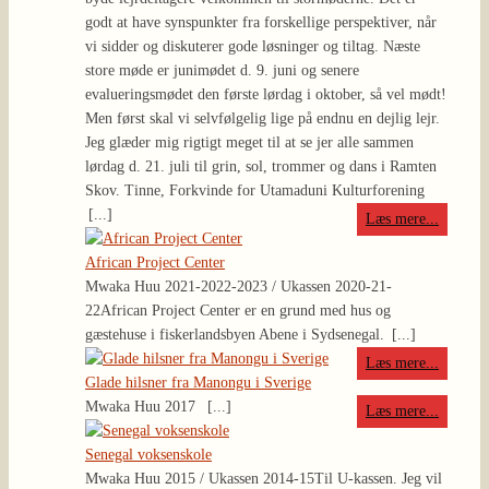
godt at have synspunkter fra forskellige perspektiver, når
vi sidder og diskuterer gode løsninger og tiltag. Næste
store møde er junimødet d. 9. juni og senere
evalueringsmødet den første lørdag i oktober, så vel mødt!
Men først skal vi selvfølgelig lige på endnu en dejlig lejr.
Jeg glæder mig rigtigt meget til at se jer alle sammen
lørdag d. 21. juli til grin, sol, trommer og dans i Ramten
Skov. Tinne, Forkvinde for Utamaduni Kulturforening
[...]
Læs mere...
African Project Center
Mwaka Huu 2021-2022-2023 / Ukassen 2020-21-
22
African Project Center er en grund med hus og
gæstehuse i fiskerlandsbyen Abene i Sydsenegal.
[...]
Læs mere...
Glade hilsner fra Manongu i Sverige
Mwaka Huu 2017
[...]
Læs mere...
Senegal voksenskole
Mwaka Huu 2015 / Ukassen 2014-15
Til U-kassen. Jeg vil