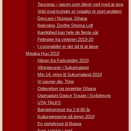
Tanzania – gaven som bliver ved med at give
Vold mod kvinder er (stadig) et stort problem
Daycare i Nungua, Ghana
Nekrolog, Dorthe Shoma Loft
Kærlighed kan hele de fleste sår
Feltnoter fra vinteren 2019-20
I coronatider er der tid til at læse
Mwaka Huu 2019
Hilsen fra Forkvinden 2019
Vikingeruner i Sukamaland
Min 14. rejse til Sukumaland 2019
Vi savner dig, Trine
Oplevelser og projekter Ghana
Utamaduni Dance Troupe i Sydslesvig
UTA-TALKS
Børnetrommer fra 2 til 80 år
Kulturgæsterne på lejren 2019
En stendysse til Bujora
Som solskin i april