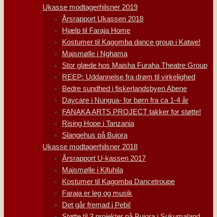
Ukasse modtagerhilsner 2019
Årsrapport Ukassen 2018
Hjælp til Faraja Home
Kostumer til Kagomba dance group i Katwe!
Majsmølle i Nghama
Stor glæde hos Maisha Furaha Theatre Group
REEP: Uddannelse fra drøm til virkelighed
Bedre sundhed i fiskerlandsbyen Abene
Daycare i Nungua- for børn fra ca 1-4 år
FANAKA ARTS PROJECT takker for støtte!
Rising Hope i Tanzania
Slangehus på Bujora
Ukasse modtagerhilsner 2018
Årsrapport U-kassen 2017
Majsmølle i Kifuhila
Kostumer til Kagomba Dancetroupe
Faraja er leg og musik
Det går fremad i Pebi!
Støtte til 3 projekter på Bujora i Sukumaland