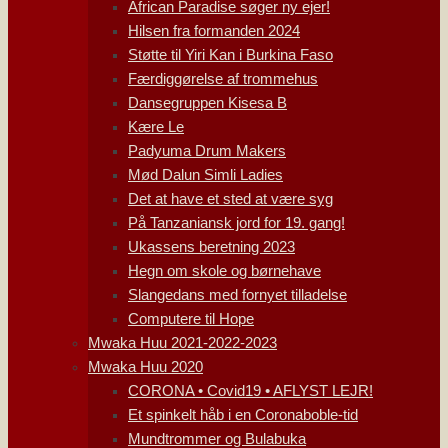
African Paradise søger ny ejer!
Hilsen fra formanden 2024
Støtte til Yiri Kan i Burkina Faso
Færdiggørelse af trommehus
Dansegruppen Kisesa B
Kære Le
Padyuma Drum Makers
Mød Dalun Simli Ladies
Det at have et sted at være syg
På Tanzaniansk jord for 19. gang!
Ukassens beretning 2023
Hegn om skole og børnehave
Slangedans med fornyet tilladelse
Computere til Hope
Mwaka Huu 2021-2022-2023
Mwaka Huu 2020
CORONA • Covid19 • AFLYST LEJR!
Et spinkelt håb i en Coronaboble-tid
Mundtrommer og Bulabuka