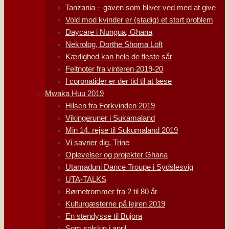
Tanzania – gaven som bliver ved med at give
Vold mod kvinder er (stadig) et stort problem
Daycare i Nungua, Ghana
Nekrolog, Dorthe Shoma Loft
Kærlighed kan hele de fleste sår
Feltnoter fra vinteren 2019-20
I coronatider er der tid til at læse
Mwaka Huu 2019
Hilsen fra Forkvinden 2019
Vikingeruner i Sukamaland
Min 14. rejse til Sukumaland 2019
Vi savner dig, Trine
Oplevelser og projekter Ghana
Utamaduni Dance Troupe i Sydslesvig
UTA-TALKS
Børnetrommer fra 2 til 80 år
Kulturgæsterne på lejren 2019
En stendysse til Bujora
Som solskin i april