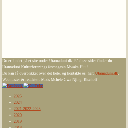
Du er landet på et site under Utamaduni.dk. På disse sider finder du
Utamaduni Kulturforenings årsmagasin Mwaka Huu!
Du kan få overblikket over det hele, og kontakte os, her:
Utamaduni.dk
.
Webmaster & redaktør: Mads Mchele Gwa Njingi Bischoff
2025
2024
2021-2022-2023
2020
2019
2018