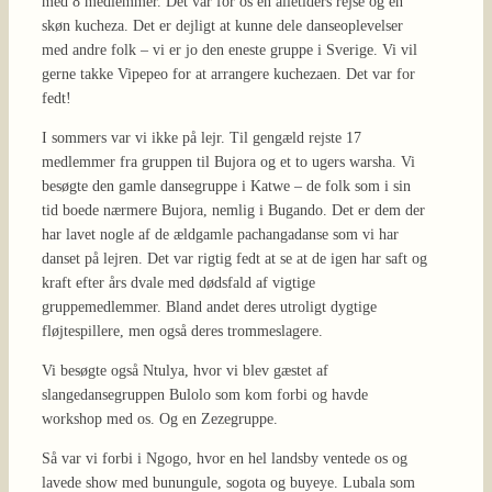
med 8 medlemmer. Det var for os en alletiders rejse og en
skøn kucheza. Det er dejligt at kunne dele danseoplevelser
med andre folk – vi er jo den eneste gruppe i Sverige. Vi vil
gerne takke Vipepeo for at arrangere kuchezaen. Det var for
fedt!
I sommers var vi ikke på lejr. Til gengæld rejste 17
medlemmer fra gruppen til Bujora og et to ugers warsha. Vi
besøgte den gamle dansegruppe i Katwe – de folk som i sin
tid boede nærmere Bujora, nemlig i Bugando. Det er dem der
har lavet nogle af de ældgamle pachangadanse som vi har
danset på lejren. Det var rigtig fedt at se at de igen har saft og
kraft efter års dvale med dødsfald af vigtige
gruppemedlemmer. Bland andet deres utroligt dygtige
fløjtespillere, men også deres trommeslagere.
Vi besøgte også Ntulya, hvor vi blev gæstet af
slangedansegruppen Bulolo som kom forbi og havde
workshop med os. Og en Zezegruppe.
Så var vi forbi i Ngogo, hvor en hel landsby ventede os og
lavede show med bunungule, sogota og buyeye. Lubala som