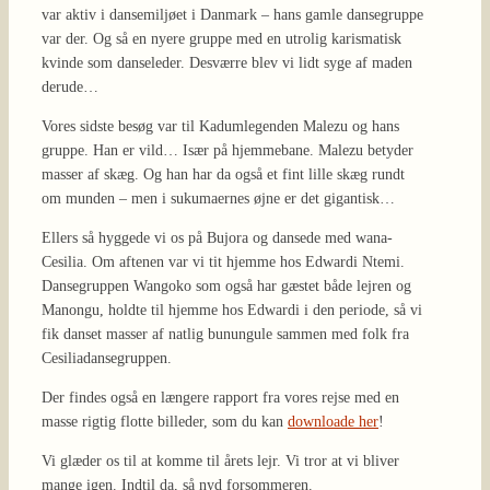
var aktiv i dansemiljøet i Danmark – hans gamle dansegruppe
var der. Og så en nyere gruppe med en utrolig karismatisk
kvinde som danseleder. Desværre blev vi lidt syge af maden
derude…
Vores sidste besøg var til Kadumlegenden Malezu og hans
gruppe. Han er vild… Især på hjemmebane. Malezu betyder
masser af skæg. Og han har da også et fint lille skæg rundt
om munden – men i sukumaernes øjne er det gigantisk…
Ellers så hyggede vi os på Bujora og dansede med wana-
Cesilia. Om aftenen var vi tit hjemme hos Edwardi Ntemi.
Dansegruppen Wangoko som også har gæstet både lejren og
Manongu, holdte til hjemme hos Edwardi i den periode, så vi
fik danset masser af natlig bunungule sammen med folk fra
Cesiliadansegruppen.
Der findes også en længere rapport fra vores rejse med en
masse rigtig flotte billeder, som du kan
downloade her
!
Vi glæder os til at komme til årets lejr. Vi tror at vi bliver
mange igen. Indtil da, så nyd forsommeren.