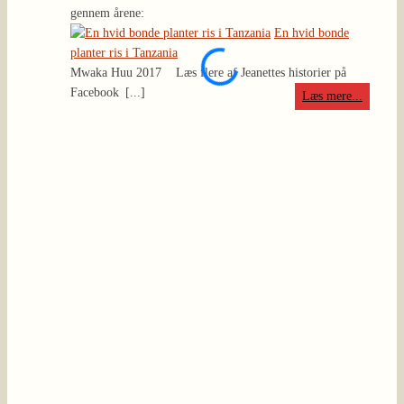
gennem årene:
En hvid bonde
planter ris i Tanzania
Covid
Mwaka Huu 2017
Læs flere af Jeanettes historier på
Mwaka
Facebook
[...]
tunge 
Læs mere...
meddel
i tæt 
de sid
tilbage
kigget
overve
desude
altern
det ud
sundhe
ved go
siden 
i juli
anderl
forbere