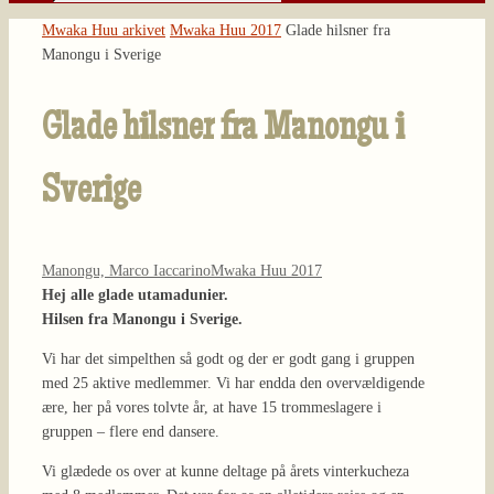
Søg
efter:
Home
Mwaka Huu arkivet
Mwaka Huu 2017
Glade hilsner fra
Manongu i Sverige
Glade hilsner fra Manongu i
Sverige
Manongu, Marco Iaccarino
Mwaka Huu 2017
Hej alle glade utamadunier.
Hilsen fra Manongu i Sverige.
Vi har det simpelthen så godt og der er godt gang i gruppen
med 25 aktive medlemmer. Vi har endda den overvældigende
ære, her på vores tolvte år, at have 15 trommeslagere i
gruppen – flere end dansere.
Vi glædede os over at kunne deltage på årets vinterkucheza