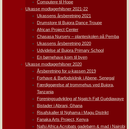
Computere til Hope
Ukasse modtagerhilsner 2021-22
Ukassens årsberetning 2021
Drumstore til Bujora Dance Troupe
African Project Center
Chasasa Nursery – planteskolen på Pemba
Ukassens årsberetning 2020
Udvidelse af Bujora Primary School
En børnehave kom til byen
Ukasse modtagerhilsner 2020
Årsberetning for u-kassen 2019
Forhave & Barfodsklinik i Abene, Senegal
Færdiggørelse af trommehus ved Bujora,
Tanzania
Foreningsudvikling af Ngatch Fall Guédiawaye
Bistader i Abrani, Ghana
Risafskaller til Nghama i Magu Distrikt
Fanaka Arts Project, Kenya
Nafsi Africa Acrobats gadebørn & mad i Nairobi