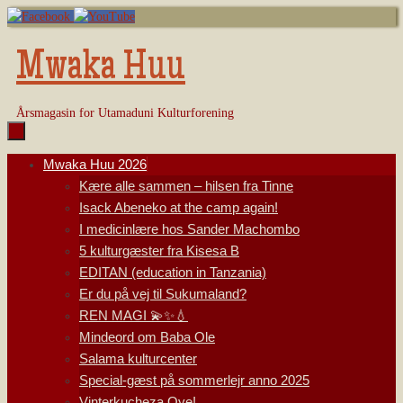
Skip
to
content
Mwaka Huu
Årsmagasin for Utamaduni Kulturforening
Skip
Mwaka Huu 2026
to
Kære alle sammen – hilsen fra Tinne
content
Isack Abeneko at the camp again!
I medicinlære hos Sander Machombo
5 kulturgæster fra Kisesa B
EDITAN (education in Tanzania)
Er du på vej til Sukumaland?
REN MAGI 💫✨💧
Mindeord om Baba Ole
Salama kulturcenter
Special-gæst på sommerlejr anno 2025
Vinterkucheza Oye!