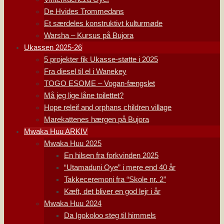
De Hvides Trommedans
Et særdeles konstruktivt kulturmøde
Warsha – Kursus på Bujora
Ukassen 2025-26
5 projekter fik Ukasse-støtte i 2025
Fra diesel til el i Wanekey
TOGO ESOME – Vogan-fængslet
Må jeg lige låne toilettet?
Hope releif and orphans children village
Marekattenes hærgen på Bujora
Mwaka Huu ARKIV
Mwaka Huu 2025
En hilsen fra forkvinden 2025
“Utamaduni Oye” i mere end 40 år
Takkeceremoni fra “Skole nr. 2”
Kæft, det bliver en god lejr i år
Mwaka Huu 2024
Da Igokoloo steg til himmels