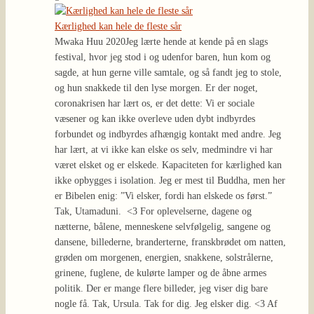
Kærlighed kan hele de fleste sår
Mwaka Huu 2020
Jeg lærte hende at kende på en slags
festival, hvor jeg stod i og udenfor baren, hun kom og
sagde, at hun gerne ville samtale, og så fandt jeg to stole,
og hun snakkede til den lyse morgen. Er der noget,
coronakrisen har lært os, er det dette: Vi er sociale
væsener og kan ikke overleve uden dybt indbyrdes
forbundet og indbyrdes afhængig kontakt med andre. Jeg
har lært, at vi ikke kan elske os selv, medmindre vi har
været elsket og er elskede. Kapaciteten for kærlighed kan
ikke opbygges i isolation. Jeg er mest til Buddha, men her
er Bibelen enig: ”Vi elsker, fordi han elskede os først.”
Tak, Utamaduni. <3 For oplevelserne, dagene og
nætterne, bålene, menneskene selvfølgelig, sangene og
dansene, billederne, branderterne, franskbrødet om natten,
grøden om morgenen, energien, snakkene, solstrålerne,
grinene, fuglene, de kulørte lamper og de åbne armes
politik. Der er mange flere billeder, jeg viser dig bare
nogle få. Tak, Ursula. Tak for dig. Jeg elsker dig. <3 Af