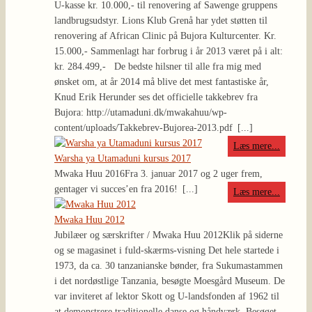
U-kasse kr. 10.000,- til renovering af Sawenge gruppens
landbrugsudstyr. Lions Klub Grenå har ydet støtten til
renovering af African Clinic på Bujora Kulturcenter. Kr.
15.000,- Sammenlagt har forbrug i år 2013 været på i alt:
kr. 284.499,- De bedste hilsner til alle fra mig med
ønsket om, at år 2014 må blive det mest fantastiske år,
Knud Erik Herunder ses det officielle takkebrev fra
Bujora: http://utamaduni.dk/mwakahuu/wp-
content/uploads/Takkebrev-Bujorea-2013.pdf
[...]
Læs mere...
Warsha ya Utamaduni kursus 2017
Mwaka Huu 2016
Fra 3. januar 2017 og 2 uger frem,
gentager vi succes’en fra 2016!
[...]
Læs mere...
Mwaka Huu 2012
Jubilæer og særskrifter / Mwaka Huu 2012
Klik på siderne
og se magasinet i fuld-skærms-visning Det hele startede i
1973, da ca. 30 tanzanianske bønder, fra Sukumastammen
i det nordøstlige Tanzania, besøgte Moesgård Museum. De
var inviteret af lektor Skott og U-landsfonden af 1962 til
at demonstrere traditionelle danse og håndværk. Besøget