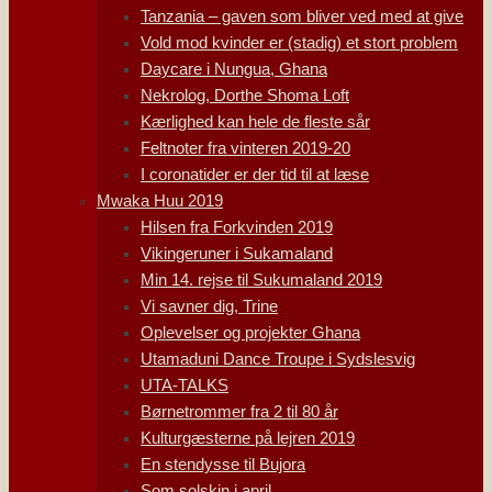
Tanzania – gaven som bliver ved med at give
Vold mod kvinder er (stadig) et stort problem
Daycare i Nungua, Ghana
Nekrolog, Dorthe Shoma Loft
Kærlighed kan hele de fleste sår
Feltnoter fra vinteren 2019-20
I coronatider er der tid til at læse
Mwaka Huu 2019
Hilsen fra Forkvinden 2019
Vikingeruner i Sukamaland
Min 14. rejse til Sukumaland 2019
Vi savner dig, Trine
Oplevelser og projekter Ghana
Utamaduni Dance Troupe i Sydslesvig
UTA-TALKS
Børnetrommer fra 2 til 80 år
Kulturgæsterne på lejren 2019
En stendysse til Bujora
Som solskin i april