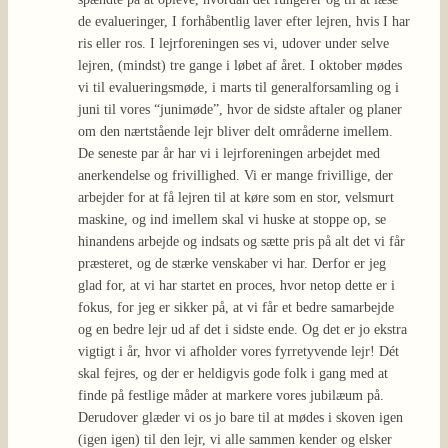
de evalueringer, I forhåbentlig laver efter lejren, hvis I har
ris eller ros. I lejrforeningen ses vi, udover under selve
lejren, (mindst) tre gange i løbet af året. I oktober mødes
vi til evalueringsmøde, i marts til generalforsamling og i
juni til vores “junimøde”, hvor de sidste aftaler og planer
om den nærtstående lejr bliver delt områderne imellem.
De seneste par år har vi i lejrforeningen arbejdet med
anerkendelse og frivillighed. Vi er mange frivillige, der
arbejder for at få lejren til at køre som en stor, velsmurt
maskine, og ind imellem skal vi huske at stoppe op, se
hinandens arbejde og indsats og sætte pris på alt det vi får
præsteret, og de stærke venskaber vi har. Derfor er jeg
glad for, at vi har startet en proces, hvor netop dette er i
fokus, for jeg er sikker på, at vi får et bedre samarbejde
og en bedre lejr ud af det i sidste ende. Og det er jo ekstra
vigtigt i år, hvor vi afholder vores fyrretyvende lejr! Dét
skal fejres, og der er heldigvis gode folk i gang med at
finde på festlige måder at markere vores jubilæum på.
Derudover glæder vi os jo bare til at mødes i skoven igen
(igen igen) til den lejr, vi alle sammen kender og elsker