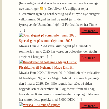
(bare rolig – vi skal nok lade være med at lave for mange
nye ændringer
). Det bliver SÅ dejligt at se jer
allesammen igen og forhåbentlig også at byde nye ansigter
velkommen. Skynd jer ind og meld jer til den
fyrretyvende Utamaduni lejr! <3 Forårshilsner fra Tinne
[...]
Læs mere...
Special-gæst på sommerlejr anno 2025
Mwaka Huu 2026
At være kultur-gæst på Utamaduni
sommerlejr anno 2025 har været en oplevelse, der stadig
arbejder i kroppen.
[...]
Læs mere...
Risafskaller til Nghama i Magu Distrikt
Mwaka Huu 2020 / Ukassen 2019-20
Indkøb af risafskaller
til landsbyen Nghama i Magu Distrikt Tanzania Nyanguge
den 8 marts 2020. Den lille regntid har stået på siden
begyndelsen af december 2019 og fortsat frem til i dag,
hvor det er Kvindernes Internationale Kampdag. U-kassen
har støttet dette projekt med 5.000 DKK
[...]
Læs mere...