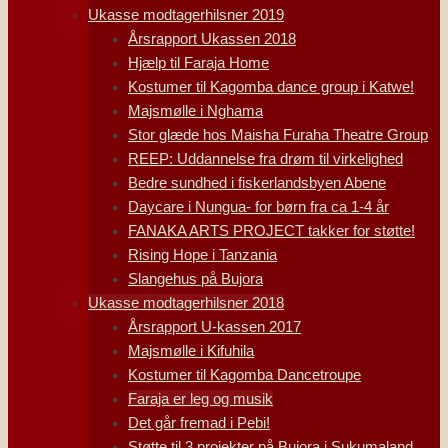
Ukasse modtagerhilsner 2019
Årsrapport Ukassen 2018
Hjælp til Faraja Home
Kostumer til Kagomba dance group i Katwe!
Majsmølle i Nghama
Stor glæde hos Maisha Furaha Theatre Group
REEP: Uddannelse fra drøm til virkelighed
Bedre sundhed i fiskerlandsbyen Abene
Daycare i Nungua- for børn fra ca 1-4 år
FANAKA ARTS PROJECT takker for støtte!
Rising Hope i Tanzania
Slangehus på Bujora
Ukasse modtagerhilsner 2018
Årsrapport U-kassen 2017
Majsmølle i Kifuhila
Kostumer til Kagomba Dancetroupe
Faraja er leg og musik
Det går fremad i Pebi!
Støtte til 3 projekter på Bujora i Sukumaland