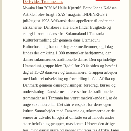
De Hvides Trommedans
Mwaka Huu 2026
Af Helle Kjærulf. Foto: Jonna Keldsen.
Artiklen blev bragt i SAS’ magasin INDENRIGS i
juli/august 1998 Afrikansk dans appellerer til andre end
afrikanerne. Danskere i alle aldre finder livsglæde og
energi i trommedanse fra Sukumaland i Tanzania.
Kulturformidling går gennem dans Utamaduni
Kulturforening har omkring 500 medlemmer, og i dag
findes der omkring 1.000 mennesker herhjemme, der
danser sukumaernes traditionelle danse. Den oprindelige
Utamaduni-gruppe blev “født” for 20 år siden og består i
dag af 15-20 danskere og tanzanianere. Gruppen arbejder
med kulturel udveksling og formidling i både Afrika og
Danmark gennem danseopvisninger, foredrag, kurser og
undervisning. Danskernes interesse for de traditionelle
trommedanse i Tanzania har været medvirkende til, at de
unge sukumaere har fået større respekt for deres egen
kultur. Samarbejdet med Tanzania og sukumaerne er de
senere år udvidet til også at omfatte en af landets andre
store befolkningsgrupper, masaierne. Udover den årlige
lejr, hvor gæstelærere og venner inviteres fra Afrika, tager