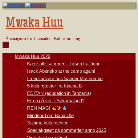
Skip
to
content
Mwaka Huu
Årsmagasin for Utamaduni Kulturforening
Skip
Mwaka Huu 2026
to
Kære alle sammen – hilsen fra Tinne
content
Isack Abeneko at the camp again!
I medicinlære hos Sander Machombo
5 kulturgæster fra Kisesa B
EDITAN (education in Tanzania)
Er du på vej til Sukumaland?
REN MAGI
Mindeord om Baba Ole
Salama kulturcenter
Special-gæst på sommerlejr anno 2025
Vinterkucheza Oye!