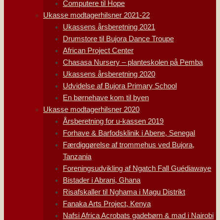
Computere til Hope
Ukasse modtagerhilsner 2021-22
Ukassens årsberetning 2021
Drumstore til Bujora Dance Troupe
African Project Center
Chasasa Nursery – planteskolen på Pemba
Ukassens årsberetning 2020
Udvidelse af Bujora Primary School
En børnehave kom til byen
Ukasse modtagerhilsner 2020
Årsberetning for u-kassen 2019
Forhave & Barfodsklinik i Abene, Senegal
Færdiggørelse af trommehus ved Bujora,
Tanzania
Foreningsudvikling af Ngatch Fall Guédiawaye
Bistader i Abrani, Ghana
Risafskaller til Nghama i Magu Distrikt
Fanaka Arts Project, Kenya
Nafsi Africa Acrobats gadebørn & mad i Nairobi