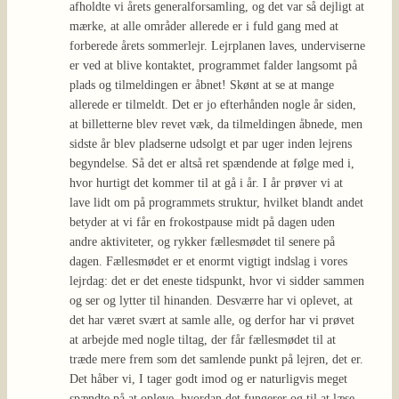
afholdte vi årets generalforsamling, og det var så dejligt at
mærke, at alle områder allerede er i fuld gang med at
forberede årets sommerlejr. Lejrplanen laves, underviserne
er ved at blive kontaktet, programmet falder langsomt på
plads og tilmeldingen er åbnet! Skønt at se at mange
allerede er tilmeldt. Det er jo efterhånden nogle år siden,
at billetterne blev revet væk, da tilmeldingen åbnede, men
sidste år blev pladserne udsolgt et par uger inden lejrens
begyndelse. Så det er altså ret spændende at følge med i,
hvor hurtigt det kommer til at gå i år. I år prøver vi at
lave lidt om på programmets struktur, hvilket blandt andet
betyder at vi får en frokostpause midt på dagen uden
andre aktiviteter, og rykker fællesmødet til senere på
dagen. Fællesmødet er et enormt vigtigt indslag i vores
lejrdag: det er det eneste tidspunkt, hvor vi sidder sammen
og ser og lytter til hinanden. Desværre har vi oplevet, at
det har været svært at samle alle, og derfor har vi prøvet
at arbejde med nogle tiltag, der får fællesmødet til at
træde mere frem som det samlende punkt på lejren, det er.
Det håber vi, I tager godt imod og er naturligvis meget
spændte på at opleve, hvordan det fungerer og til at læse