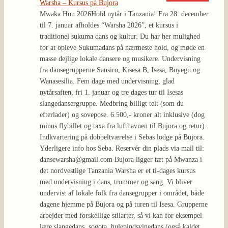
Warsha – Kursus på Bujora
Mwaka Huu 2026
Hold nytår i Tanzania! Fra 28. december
til 7. januar afholdes “Warsha 2026”, et kursus i
traditionel sukuma dans og kultur. Du har her mulighed
for at opleve Sukumadans på nærmeste hold, og møde en
masse dejlige lokale dansere og musikere. Undervisning
fra dansegrupperne Sansiro, Kisesa B, Isesa, Buyegu og
Wanasesilia. Fem dage med undervisning, glad
nytårsaften, fri 1. januar og tre dages tur til Isesas
slangedansergruppe. Medbring billigt telt (som du
efterlader) og sovepose. 6.500,- kroner alt inklusive (dog
minus flybillet og taxa fra lufthavnen til Bujora og retur).
Indkvartering på dobbeltværelse i Sebas lodge på Bujora.
Yderligere info hos Seba. Reservér din plads via mail til:
dansewarsha@gmail.com Bujora ligger tæt på Mwanza i
det nordvestlige Tanzania Warsha er et ti-dages kursus
med undervisning i dans, trommer og sang. Vi bliver
undervist af lokale folk fra dansegrupper i området, både
dagene hjemme på Bujora og på turen til Isesa. Grupperne
arbejder med forskellige stilarter, så vi kan for eksempel
lære slangedans, sogota, hulepindsvinedans (også kaldet