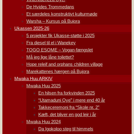
De Hvides Trommedans
Et særdeles konstruktivt kulturmøde
Warsha – Kursus på Bujora
Ukassen 2025-26
5 projekter fik Ukasse-støtte i 2025
Fra diesel til el i Wanekey
TOGO ESOME – Vogan-fængslet
Må jeg lige låne toilettet?
Hope releif and orphans children village
Marekattenes hærgen på Bujora
Mwaka Huu ARKIV
Mwaka Huu 2025
En hilsen fra forkvinden 2025
“Utamaduni Oye” i mere end 40 år
Takkeceremoni fra “Skole nr. 2”
Kæft, det bliver en god lejr i år
Mwaka Huu 2024
Da Igokoloo steg til himmels