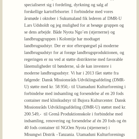
specialiseret sig i fordeling, dyrkning og salg af
forskellige kartoffelsorter. I forbindelse med vores
årsmøde i oktober i Sukumaland fik lederen af DMR-U
Lars Udsholdt og jeg mulighed for at besøge gruppen og
se dens arbejde. Både Nyota Ngo’en (stjernerne) og
landbrugsgruppen i Kolomije har modtaget
landbrugsudstyr. Der er stor efterspørgsel på moderne
landbrugsudstyr for at forøge landbrugsproduktionen, og
regeringen er nu ved at støtte distrikterne med favorable
lånemuligheder til bønderne, så de kan investere i
moderne landbrugsudstyr. Vi har i 2013 fået støtte fra
følgende: Dansk Missionsråds Udviklingsafdeling (DMR-
U) støtte med kr. 58.950,- til Utamaduni Kulturforening i
forbindelse med indsamling og forsendelse af en 20 fods
container med klinikudstyr til Bujora Kulturcenter. Dansk
Missionsråds Udviklingsafdeling (DMR-U) støttet med kr.
200.549,- til Grenå Produktionsskole i forbindelse med
indsamling, renovering og forsendelse af én 20 fods og én
40 fods container til NGOen Nyota (stjernerne) i
Misungwi Distrik –Tanzania. Utamaduni Kulturforenings