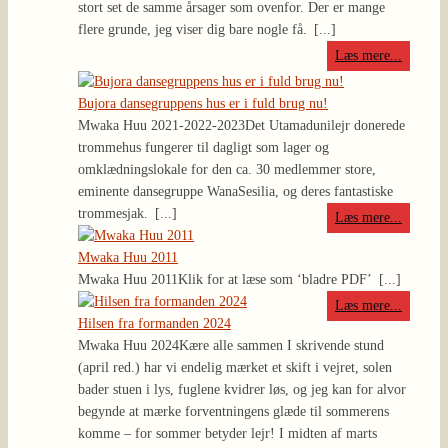
stort set de samme årsager som ovenfor. Der er mange
flere grunde, jeg viser dig bare nogle få.
[...]
Læs mere...
Bujora dansegruppens hus er i fuld brug nu!
Mwaka Huu 2021-2022-2023
Det Utamadunilejr donerede
trommehus fungerer til dagligt som lager og
omklædningslokale for den ca. 30 medlemmer store,
eminente dansegruppe WanaSesilia, og deres fantastiske
trommesjak.
[...]
Læs mere...
Mwaka Huu 2011
Mwaka Huu 2011
Klik for at læse som ‘bladre PDF’
[...]
Læs mere...
Hilsen fra formanden 2024
Mwaka Huu 2024
Kære alle sammen I skrivende stund
(april red.) har vi endelig mærket et skift i vejret, solen
bader stuen i lys, fuglene kvidrer løs, og jeg kan for alvor
begynde at mærke forventningens glæde til sommerens
komme – for sommer betyder lejr! I midten af marts