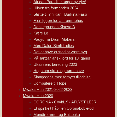
African Paradise søger ny ejer!
Hilsen fra formanden 2024
Støtte til Yiri Kan i Burkina Faso
Færdiggørelse af trommehus
Dansegruppen Kisesa B
Kære Le
Padyuma Drum Makers
Mød Dalun Simli Ladies
Det at have et sted at være syg
På Tanzaniansk jord for 19. gang!
Ukassens beretning 2023
Hegn om skole og børnehave
Slangedans med fornyet tilladelse
Computere til Hope
Mwaka Huu 2021-2022-2023
Mwaka Huu 2020
CORONA • Covid19 • AFLYST LEJR!
Et spinkelt håb i en Coronaboble-tid
Mundtrommer og Bulabuka