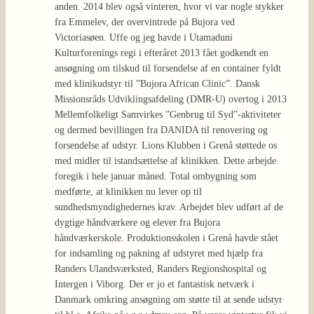
anden. 2014 blev også vinteren, hvor vi var nogle stykker
fra Emmelev, der overvintrede på Bujora ved
Victoriasøen. Uffe og jeg havde i Utamaduni
Kulturforenings regi i efteråret 2013 fået godkendt en
ansøgning om tilskud til forsendelse af en container fyldt
med klinikudstyr til ”Bujora African Clinic”. Dansk
Missionsråds Udviklingsafdeling (DMR-U) overtog i 2013
Mellemfolkeligt Samvirkes ”Genbrug til Syd”-aktiviteter
og dermed bevillingen fra DANIDA til renovering og
forsendelse af udstyr. Lions Klubben i Grenå støttede os
med midler til istandsættelse af klinikken. Dette arbejde
foregik i hele januar måned. Total ombygning som
medførte, at klinikken nu lever op til
sundhedsmyndighedernes krav. Arbejdet blev udført af de
dygtige håndværkere og elever fra Bujora
håndværkerskole. Produktionsskolen i Grenå havde stået
for indsamling og pakning af udstyret med hjælp fra
Randers Ulandsværksted, Randers Regionshospital og
Intergen i Viborg. Der er jo et fantastisk netværk i
Danmark omkring ansøgning om støtte til at sende udstyr