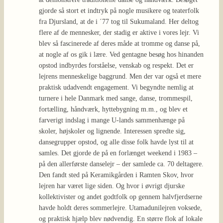
gjorde så stort et indtryk på nogle musikere og teaterfolk
fra Djursland, at de i ´77 tog til Sukumaland. Her deltog
flere af de mennesker, der stadig er aktive i vores lejr. Vi
blev så fascinerede af deres måde at tromme og danse på,
at nogle af os gik i lære. Ved gentagne besøg hos hinanden
opstod indbyrdes forståelse, venskab og respekt. Det er
lejrens menneskelige baggrund. Men der var også et mere
praktisk udadvendt engagement. Vi begyndte nemlig at
turnere i hele Danmark med sange, danse, trommespil,
fortælling, håndværk, hyttebygning m.m., og blev et
farverigt indslag i mange U-lands sammenhænge på
skoler, højskoler og lignende. Interessen spredte sig,
dansegrupper opstod, og alle disse folk havde lyst til at
samles. Det gjorde de på en forlænget weekend i 1983 –
på den allerførste danselejr – der samlede ca. 70 deltagere.
Den fandt sted på Keramikgården i Ramten Skov, hvor
lejren har været lige siden. Og hvor i øvrigt djurske
kollektivister og andet godtfolk op gennem halvfjerdserne
havde holdt deres sommerlejre. Utamadunilejren voksede,
og praktisk hjælp blev nødvendig. En større flok af lokale