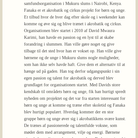
samfundsorganisation i Mukuru slums i Nairobi, Kenya.
Fanaka er et akrobatik og cirkus projekt for børn og unge.
Et tilbud hvor de hver dag efter skole og i weekender kan
komme og øve sig og blive trænet i akrobatik og cirkus.
Organisationen blev startet i 2010 af David Mwaura
Karimi, han havde en passion og en lyst til at skabe
forandring i slummen. Han ville gøre noget og give
tilbage til det sted hvor han er vokset op. Han ville give
børnene og de unge i Mukuru slums nogle muligheder,
som han ikke selv havde haft. Give dem et alternativ til at
hænge ud på gaden. Han tog derfor udgangspunkt i sin
egen passion og talent for akrobatik og derved blev
grundlaget for organisationen startet. Med Davids store
kendskab til områdets børn og unge, fik han hurtigt spredt
nyheden om projektet og det var fra starten interessant for
børn og unge at komme og træne efter skoletid og Fanaka
blev hurtigt populært. Hverdag kommer der en stor
gruppe børn og unge øver sig i akrobatikkens svære kunst.
De trænes af passionerede og talentfulde voksne, som
møder dem med arrangement, vilje og energi. Børnene