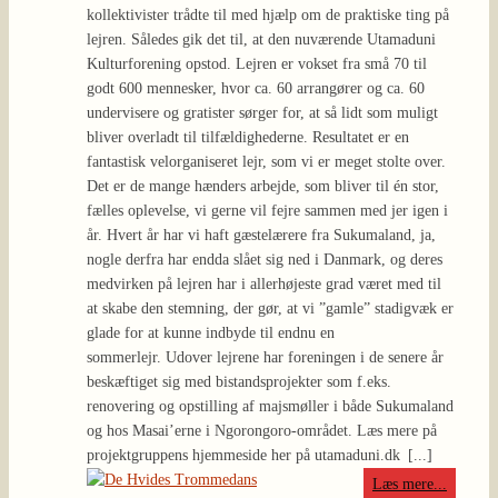
kollektivister trådte til med hjælp om de praktiske ting på
lejren. Således gik det til, at den nuværende Utamaduni
Kulturforening opstod. Lejren er vokset fra små 70 til
godt 600 mennesker, hvor ca. 60 arrangører og ca. 60
undervisere og gratister sørger for, at så lidt som muligt
bliver overladt til tilfældighederne. Resultatet er en
fantastisk velorganiseret lejr, som vi er meget stolte over.
Det er de mange hænders arbejde, som bliver til én stor,
fælles oplevelse, vi gerne vil fejre sammen med jer igen i
år. Hvert år har vi haft gæstelærere fra Sukumaland, ja,
nogle derfra har endda slået sig ned i Danmark, og deres
medvirken på lejren har i allerhøjeste grad været med til
at skabe den stemning, der gør, at vi ”gamle” stadigvæk er
glade for at kunne indbyde til endnu en
sommerlejr. Udover lejrene har foreningen i de senere år
beskæftiget sig med bistandsprojekter som f.eks.
renovering og opstilling af majsmøller i både Sukumaland
og hos Masai’erne i Ngorongoro-området. Læs mere på
projektgruppens hjemmeside her på utamaduni.dk
[...]
Læs mere...