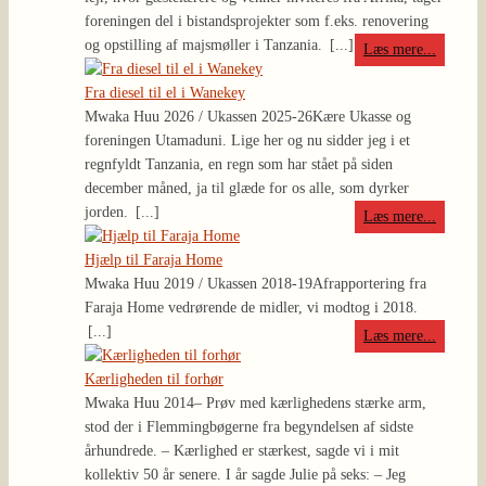
foreningen del i bistandsprojekter som f.eks. renovering
og opstilling af majsmøller i Tanzania.
[...]
Læs mere...
Fra diesel til el i Wanekey
Mwaka Huu 2026 / Ukassen 2025-26
Kære Ukasse og
foreningen Utamaduni. Lige her og nu sidder jeg i et
regnfyldt Tanzania, en regn som har stået på siden
december måned, ja til glæde for os alle, som dyrker
jorden.
[...]
Læs mere...
Hjælp til Faraja Home
Mwaka Huu 2019 / Ukassen 2018-19
Afrapportering fra
Faraja Home vedrørende de midler, vi modtog i 2018.
[...]
Læs mere...
Kærligheden til forhør
Mwaka Huu 2014
– Prøv med kærlighedens stærke arm,
stod der i Flemmingbøgerne fra begyndelsen af sidste
århundrede. – Kærlighed er stærkest, sagde vi i mit
kollektiv 50 år senere. I år sagde Julie på seks: – Jeg