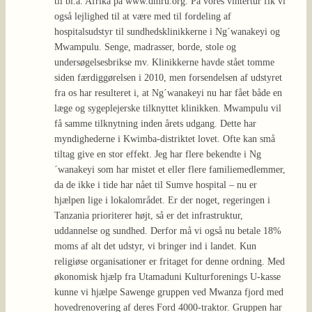
til bl.a. Afrika på www.dmru.org. På vores vintertur fik vi
også lejlighed til at være med til fordeling af
hospitalsudstyr til sundhedsklinikkerne i Ng´wanakeyi og
Mwampulu. Senge, madrasser, borde, stole og
undersøgelsesbrikse mv. Klinikkerne havde stået tomme
siden færdiggørelsen i 2010, men forsendelsen af udstyret
fra os har resulteret i, at Ng´wanakeyi nu har fået både en
læge og sygeplejerske tilknyttet klinikken. Mwampulu vil
få samme tilknytning inden årets udgang. Dette har
myndighederne i Kwimba-distriktet lovet. Ofte kan små
tiltag give en stor effekt. Jeg har flere bekendte i Ng
´wanakeyi som har mistet et eller flere familiemedlemmer,
da de ikke i tide har nået til Sumve hospital – nu er
hjælpen lige i lokalområdet. Er der noget, regeringen i
Tanzania prioriterer højt, så er det infrastruktur,
uddannelse og sundhed. Derfor må vi også nu betale 18%
moms af alt det udstyr, vi bringer ind i landet. Kun
religiøse organisationer er fritaget for denne ordning. Med
økonomisk hjælp fra Utamaduni Kulturforenings U-kasse
kunne vi hjælpe Sawenge gruppen ved Mwanza fjord med
hovedrenovering af deres Ford 4000-traktor. Gruppen har