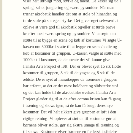
viser helt utroligt mod, styrke og talent. De kaster sig ud i
spring, salto, jonglering og svære pyramider. Når man
træner akrobatik handler det om at stole på hinanden og
turde stole på sin egen styrke. Det giver øget selvværd at
opleve at være god til akrobatik og/eller at turde prøve
kræfter med svære spring og pyramider. Vi ansøgte om
støtte til at bygge en scene og køb af kostumer Vi søgte U-
kassen om 5000kr i støtte til at bygge en scene/podie og
køb af kostumer til gruppen. U-kassen valgte at støtte med
1000kr til kostumer, da de mente det vil kunne give
Fanaka Arts Project et løft. Der er blevet syet 16 stk flotte
kostumer til gruppen, 8 stk til de yngste og 8 stk til de
ældste. De er syet af masaitæpper da trænerne i gruppen
har erfaret, at det er det mest holdbare og slidstærke stof
og det kan holde til de akrobatiske øvelser. Fanaka Arts
Project glæder sig til at de efter corona krisen kan få gang
i træning og shows igen, så de kan få brugt deres nye
kostumer. Det vil helt sikkert give gruppen et løft i den
rigtige retning. Vi oplever at støtten til kostumer gør at
børnene bliver stolte, gør sig ekstra umage til træning og
til shows. Kostumer giver børnene en fællesskabsfølelse