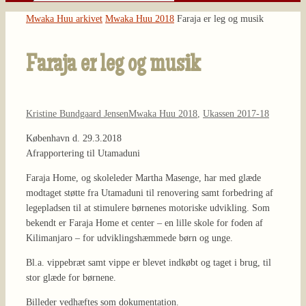
Søg
efter:
Home
Mwaka Huu arkivet
Mwaka Huu 2018
Faraja er leg og musik
Faraja er leg og musik
Kristine Bundgaard Jensen
Mwaka Huu 2018
,
Ukassen 2017-18
København d. 29.3.2018
Afrapportering til Utamaduni
Faraja Home, og skoleleder Martha Masenge, har med glæde
modtaget støtte fra Utamaduni til renovering samt forbedring af
legepladsen til at stimulere børnenes motoriske udvikling. Som
bekendt er Faraja Home et center – en lille skole for foden af
Kilimanjaro – for udviklingshæmmede børn og unge.
Bl.a. vippebræt samt vippe er blevet indkøbt og taget i brug, til
stor glæde for børnene.
Billeder vedhæftes som dokumentation.