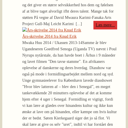
og det giver en større selvsikkerhed hos dem og følelsen
af at blive taget alvorligt ifht deres talent. Mange tak for
støtten På vegne af David Mwaura Karimi-Fanaka Arts
Project Gull-Maj Leicht Karimi
[...]
Læs mere...
Års-skrivelse 2014 fra Knud Erik
Mwaka Huu 2014 / Ukassen 2013-14
Samme år blev
Ugandeseren Goedfred Senoga (Uganda TV) nævnt i Poul
Nyrups nytårstale, da han havde boet i Århus i 9 måneder
og lavet filmen ”Den tavse stamme”. En afrikaners
oplevelse af danskerne og deres hverdag. Diasshow var
også på mode i formidlingsarbejdet mellem nord og syd.
Unge gymnasieelever fra København lavede diasshowet
”Hvor blev latteren af – blev den i Senegal”, en meget
tankevækkende 20 minutters oplevelse af det at komme
hjem efter 4 uger i Senegal. Formidling er vigtigt, fordi
vi kan lære at glædes over hinandens kultur og ikke kun
ønske at lave om på hinanden, eller kæmpe om hvis kultur
der er bedst. Søren Kierkegaard siger det jo så flot. Vi
skal lære at give os selv ”uret”, indtil vi har forstået den