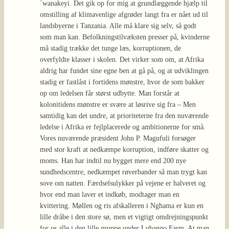
´wanakeyi. Det gik op for mig at grundlæggende hjælp til
omstilling af klimavenlige afgrøder langt fra er nået ud til
landsbyerne i Tanzania. Alle må klare sig selv, så godt
som man kan. Befolkningstilvæksten presser på, kvinderne
må stadig trække det tunge læs, korruptionen, de
overfyldte klasser i skolen. Det virker som om, at Afrika
aldrig har fundet sine egne ben at gå på, og at udviklingen
stadig er fastlåst i fortidens mønstre, hvor de som bakker
op om ledelsen får størst udbytte. Man forstår at
kolonitidens mønstre er svære at løsrive sig fra – Men
samtidig kan det undre, at prioriteterne fra den nuværende
ledelse i Afrika er fejlplacerede og ambitionerne for små.
Vores nuværende præsident John P. Magufuli forsøger
med stor kraft at nedkæmpe korruption, indføre skatter og
moms. Han har indtil nu bygget mere end 200 nye
sundhedscentre, nedkæmpet røverbander så man trygt kan
sove om natten. Færdselsulykker på vejene er halveret og
hvor end man laver et indkøb, modtager man en
kvittering. Møllen og ris afskalleren i Nghama er kun en
lille dråbe i den store sø, men et vigtigt omdrejningspunkt
for os alle i den lille gruppe under Lubango Farm. At man