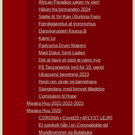
African Paradise søger ny ejer!
Hilsen fra formanden 2024
Støtte til Yiri Kan i Burkina Faso
Færdiggørelse af trommehus
Dansegruppen Kisesa B
Kære Le
Padyuma Drum Makers
Mød Dalun Simli Ladies
Det at have et sted at være syg
På Tanzaniansk jord for 19. gang!
Ukassens beretning 2023
Hegn om skole og børnehave
Slangedans med fornyet tilladelse
Computere til Hope
Mwaka Huu 2021-2022-2023
Mwaka Huu 2020
CORONA • Covid19 • AFLYST LEJR!
Et spinkelt håb i en Coronaboble-tid
Mundtrommer og Bulabuka