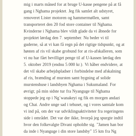
mig i marts måned for at bruge U-kasse pengene på at få
gang i Nghama projektet. Jeg fik samlet alt udstyret,
renoveret Lister motoren og hammermøllen, samt
transporteret den 20 fod store container til Nghama.
Kvinderne i Nghama blev vildt glade da vi åbnede for
projektet lørdag den 7. september. Nu beder vi til
guderne, så at vi kan få regn på det rigtige tidspunkt, og at
høsten af ris vil skabe grobund for at ris-afskalleren, som
vi nu har fået bevilliget penge til af U-kassen lørdag den
5. oktober 2019 (endnu 5.000 kr.). Vi håber endvidere, at
det vil skabe arbejdspladser i forbindelse med afskalning
af ris, brænding af mursten samt bygning af solide
murstenshuse i landsbyen Nghama i Sukumaland. For
øvrigt; på min sidste tur fra Nyanguge til Nghama
stoppede jeg op i Ng´wanakeyi og fik en morgen andazi
og Chai. Andre unge sad i tehuset, og i vores samtale kom
vi ind på, om der var udviklingsaktiviteter fra regeringens
side i området. Det var der ikke, hvorpå jeg spurgte indtil
hvor den folkevalgte Divani opholdte sig. ”Jamen han bor
da inde i Nyanguge i din store landsby” 15 km fra Ng