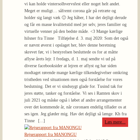
vi kan holde vintersolhvervsfest eller noget helt andet.
Meget er muligt… såfremt corona går på retræte og
holder sig langt væk 🙂 Jeg håber, I har det dejligt derude
og får en masse kvalitetstid med jer selv, jeres familier og
virtuelle venner på den bedste måde. <3 Mange kærlige
hilsner fra Tinne Tilføjelse d. 3. maj 2020: Som det også
er nævnt øverst i opslaget her, blev denne beretning
skrevet før, vi i bestyrelsen besluttede os for at måtte
aflyse årets lejr. I fredags, d. 1. maj sendte vi ud på
diverse facebooksider at lejren er aflyst og har siden
modtaget rørende mange kærlige tilkendegivelser omkring
tristheden ved situationen men også forståelse for vores
beslutning. Det er vi sindssygt glade for. Tusind tak for
jeres støtte, tanker og forståelse. Vi ses i Ramten skov i
juli 2021 og måske også i løbet af andre arrangementer
over det kommende år, når coronaen endelig tillader os at
ses igen. Jeg glæder mig. Hav det dejligt så længe. Kh fra
Tinne
[...]
Læs mere...
Rejserapport fra MANONGU