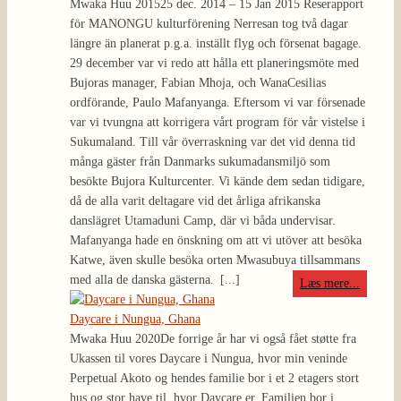
Mwaka Huu 2015
25 dec. 2014 – 15 Jan 2015 Reserapport
för MANONGU kulturförening Nerresan tog två dagar
längre än planerat p.g.a. inställt flyg och försenat bagage.
29 december var vi redo att hålla ett planeringsmöte med
Bujoras manager, Fabian Mhoja, och WanaCesilias
ordförande, Paulo Mafanyanga. Eftersom vi var försenade
var vi tvungna att korrigera vårt program för vår vistelse i
Sukumaland. Till vår överraskning var det vid denna tid
många gäster från Danmarks sukumadansmiljö som
besökte Bujora Kulturcenter. Vi kände dem sedan tidigare,
då de alla varit deltagare vid det årliga afrikanska
danslägret Utamaduni Camp, där vi båda undervisar.
Mafanyanga hade en önskning om att vi utöver att besöka
Katwe, även skulle besöka orten Mwasubuya tillsammans
med alla de danska gästerna.
[...]
Læs mere...
Daycare i Nungua, Ghana
Mwaka Huu 2020
De forrige år har vi også fået støtte fra
Ukassen til vores Daycare i Nungua, hvor min veninde
Perpetual Akoto og hendes familie bor i et 2 etagers stort
hus og stor have til, hvor Daycare er. Familien bor i