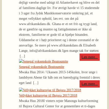
dejligt værelse med udsigt til Atlanterhavet og blive en del
af familiens daglige liv. For øvrigt havde vi 15 studerende
i 3 uger fra Jydsk Musikkonservatorie omkring jul, et
meget vellykket ophold, læs evt. om det på
www.afrikanskdans.dk. Ghana er et ret frit og trygt land,
de er gæstfrie og muntre og fattigdommen er ikke så
ekstrem, familierne er gode til at hjælpe hinanden.
Uddannelse er i højt prioriteret og i denne coronatid er de
ansvarlige. Se mere på www.afrikanskdans.dk Elisabeth
Lange, info@afrikanskdans.dk Igen mange tak for støtten
[...]
Læs mere...
Senegal voksenskole Boutoumite
Mwaka Huu 2014 / Ukassen 2013-14
Skolen, hvor unge i
landsbyen Abene får håb om en bæredygtig fremtid i deres
eget land
[...]
Læs mere...
Vellykket kulturrejse til Bujora 2017/2018
Mwaka Huu 2018
I vinters rejste Manongu kulturforening
til Bujora Cultural Center for at gennemføre et ti-dages