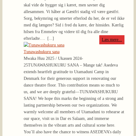
skal vide de hygger sig i kæret, men savner dig
allesammen. Vi håber at Gæstfri stadig vil være gæstfri.
Sorg, bekymring og smerter efterlod du her, de er vel ikke
med dig længere? Sid i fred du kære, der hinsides. Kærlig
hilsen fra Emmelev og videre til dig fra alle dine
efterladte….
[...]
Læs mere...
Tunawashukuru sana
Mwaka Huu 2025 / Ukassen 2024-
25
TUNAWASHUKURU SANA – Mange tak! Asedeva
extends heartfelt gratitude to Utamaduni Camp in
Denmark for their generous support in renovating our
dance theatre floor. This contribution means so much to
us, and we are deeply grateful—TUNAWASHUKURU
SANA! We hope this marks the beginning of a strong and
lasting partnership between our two organizations. We
warmly welcome all members of Utamaduni to rehearse at
our space, visit us in Dar es Salaam, and immerse
themselves in the vibrant arts and cultural scene here.
You’ll also have the chance to witness ASEDEVA’s daily