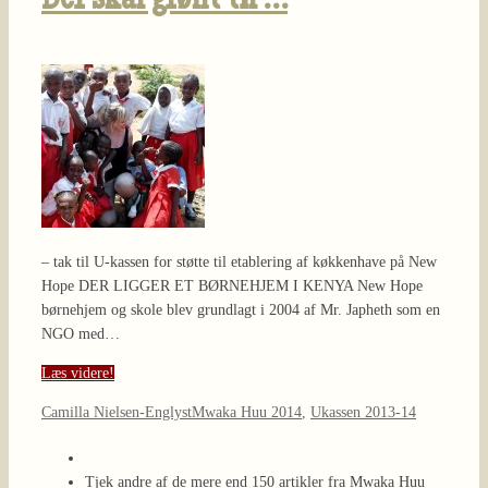
Der skal grønt til …
– tak til U-kassen for støtte til etablering af køkkenhave på New
Hope DER LIGGER ET BØRNEHJEM I KENYA New Hope
børnehjem og skole blev grundlagt i 2004 af Mr. Japheth som en
NGO med…
Læs videre!
Camilla Nielsen-Englyst
Mwaka Huu 2014
,
Ukassen 2013-14
Tjek andre af de mere end 150 artikler fra Mwaka Huu