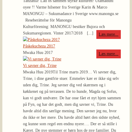
Tanzania! Lad os sammen styrke kulturen! Utamaduni
oyee !! Varme hilsener fra Sverige Karin & Marco
MANONGU – Sukumadance i Sverige www.manongu.se
Reseberättelse för Manongu
Kulturförening: MANONGU besöker Bujora och
Sukumaregionen. Vinter 2017/2018
[...]
Læs mere...
Påskekucheza 2017
Mwaka Huu 2017
Læs mere...
Vi savner dig, Trine
Mwaka Huu 2019
Til Trine marts 2019… Vi savner dig,
Trine, i dine gæstfrie stuer. Emmelev kær er ikke sig selv
uden dig, Trine. Jeg savner dig ved skærmen og i
køkkenet og på terrassen. De to hunde, Magda og Sofus,
kan vi godt undvære. De har osse fået et nyt hjem sammen
på Fyn, og har det godt, men dig savner vi, Trine. Du
havde altid din særlige mening. Den savner jeg nu, hvor
du ikke er her mere. Du havde altid hørt den sidste nyhed,
og kunne som regel een endnu nyere…. Der er så stille i
Kæret. De nye stemmer er børn hos de nye familier. Du