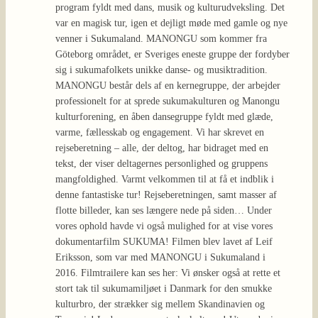
program fyldt med dans, musik og kulturudveksling. Det
var en magisk tur, igen et dejligt møde med gamle og nye
venner i Sukumaland. MANONGU som kommer fra
Göteborg området, er Sveriges eneste gruppe der fordyber
sig i sukumafolkets unikke danse- og musiktradition.
MANONGU består dels af en kernegruppe, der arbejder
professionelt for at sprede sukumakulturen og Manongu
kulturforening, en åben dansegruppe fyldt med glæde,
varme, fællesskab og engagement. Vi har skrevet en
rejseberetning – alle, der deltog, har bidraget med en
tekst, der viser deltagernes personlighed og gruppens
mangfoldighed. Varmt velkommen til at få et indblik i
denne fantastiske tur! Rejseberetningen, samt masser af
flotte billeder, kan ses længere nede på siden… Under
vores ophold havde vi også mulighed for at vise vores
dokumentarfilm SUKUMA! Filmen blev lavet af Leif
Eriksson, som var med MANONGU i Sukumaland i
2016. Filmtrailere kan ses her: Vi ønsker også at rette et
stort tak til sukumamiljøet i Danmark for den smukke
kulturbro, der strækker sig mellem Skandinavien og