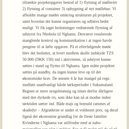
tiltænkte projektopgaver bestod af 1) flytning af mølleriet
2) flytning af container 3) opbygning af nyt møllehus. Vi
afholdte mange møder omkring strukturen på projektet,
samt hvordan det kunne organiseres og udføres bedst
muligt. Vi fik taget beslutninger vedrørende flytning af
udstyret fra Nhobola til Nghama. Desværre resulterede
manglende kontrol og kommunikation i at ingen havde
pengene til at løfte opgaven. På et efterfølgende møde
blev det besluttet, at hvert medlem skulle indskyde TZS
50.000 (DKK 150) ind i aktiviteten, så udstyret kunne
sættes i stand og flyttes til Nghama. Igen måtte projektet
sættes på standby, da ingen kunne leve op til det
økonomiske krav. De sensete 4 år har mangel på regn
medført usædvanligt hårde tørkeperioder i Sukumaland.
Regnen er mere uregelmæssig og times derfor dårligere
med den dyrkede ris, som ikke kan nå at modne inden
tørktiden sætter ind. Både majs og bomuld rammes af
skadedyr – Afgrøderne er under et voldsomt pres, og deraf
ligeså det økonomise grundlag for de fleste familier.
Kvinderne i Nghama var utilfredse med at nabo-