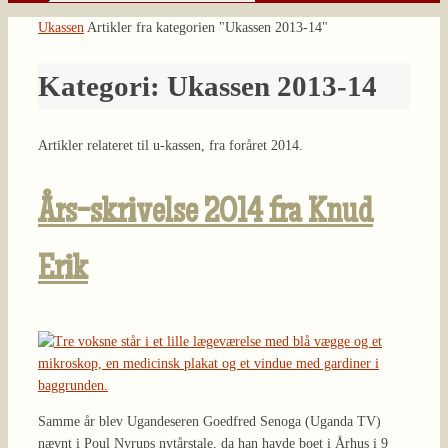
Søg
efter:
Home
Ukassen
Artikler fra kategorien "Ukassen 2013-14"
Kategori:
Ukassen 2013-14
Artikler relateret til u-kassen, fra foråret 2014.
Års-skrivelse 2014 fra Knud
Erik
Samme år blev Ugandeseren Goedfred Senoga (Uganda TV)
nævnt i Poul Nyrups nytårstale, da han havde boet i Århus i 9