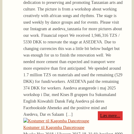
dedication to preserving and promoting Tanzanian arts and
culture. The picture is from a workshop about working
creatively with african songs and rhythms. The stage is
used weekly by dance groups and for events. Please visit
our Instagram at asedeva_tanzania for more pictures about
our work. Financial report We received 1,946,316 TZS /
5330 DKK to renovate the stage at ASEDEVA. Due to
changing currencies this was a little bit below budget but
was enough for us to finish the renovation well. We
needed more cement than expected and transport were
more expensive than first anticipated. We spended around
1.7 million TZS on materials and used the remaining (529
DKK) for fundi/workers. ASEDEVA paid the remaining
374 DKK for workers. Asedeva arangerede i maj 2025
workshop i Dar, med Kises B gruppen fra Sukumaland
English Kiswahili Dansk Følg Asedeva på deres
Facebookside Abeneko and the positive mind and
Asedeva, Dar es Salaam
[...]
Læs mere...
Kostumer til Kagomba Dancetroupe