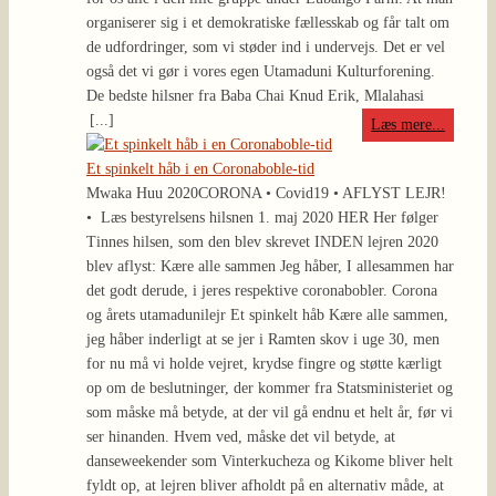
organiserer sig i et demokratiske fællesskab og får talt om
de udfordringer, som vi støder ind i undervejs. Det er vel
også det vi gør i vores egen Utamaduni Kulturforening.
De bedste hilsner fra Baba Chai Knud Erik, Mlalahasi
[...]
Læs mere...
Et spinkelt håb i en Coronaboble-tid
Mwaka Huu 2020
CORONA • Covid19 • AFLYST LEJR!
• Læs bestyrelsens hilsnen 1. maj 2020 HER Her følger
Tinnes hilsen, som den blev skrevet INDEN lejren 2020
blev aflyst: Kære alle sammen Jeg håber, I allesammen har
det godt derude, i jeres respektive coronabobler. Corona
og årets utamadunilejr Et spinkelt håb Kære alle sammen,
jeg håber inderligt at se jer i Ramten skov i uge 30, men
for nu må vi holde vejret, krydse fingre og støtte kærligt
op om de beslutninger, der kommer fra Statsministeriet og
som måske må betyde, at der vil gå endnu et helt år, før vi
ser hinanden. Hvem ved, måske det vil betyde, at
danseweekender som Vinterkucheza og Kikome bliver helt
fyldt op, at lejren bliver afholdt på en alternativ måde, at