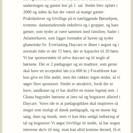
underetagen og gæster bor på 1. sal. Stedet blev opført i
2000 og siden da har der været så mange gæster:
Praktikelever og frivillige på et nærliggende Børnehjem,
tromme- dansestuderende enkeltvis og i grupper, og bare
gæster, som nyder at være sammen med familien, bader i
Atlanterhavet, som ligger forenden af haven og nyder
ghanesiske liv. Everlasting Daycare er åbnet i august og i
normale tider er der 15 børn, der er kapacitet til 20 børn.
Vi har sponsorstøtte til selve daycare og til nogle af
børnene. Der er 2 pædagoger og en madmor, som gerne
skal have en acceptabel løn (ca.600 kr.) Forældrene kan
kun give en lille andel, men det rækker ingen steder, så vi
søger flere sponsorer. Stedet er attraktivt, fordi der er
have, sandkasse og vi har skaffet en masse legetøj mm. i
Ghana begynder børnene at lære tal og bogstaver allered i
Daycare. Vores ide er at pædagogikken skal inspireres så
meget som muligt af dansk pædagogik, og en masse leg
sang, dans og musik, men vi kan ikke undgå indlæring af
tal og bogstaver Vi søger frivillige til stedet, så har nogen
interesse skriv til mig, man kan altid komme derned, få et