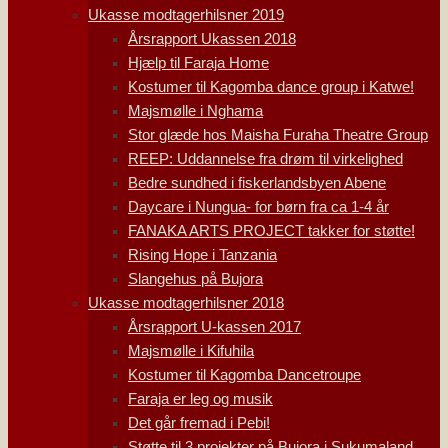
Ukasse modtagerhilsner 2019
Årsrapport Ukassen 2018
Hjælp til Faraja Home
Kostumer til Kagomba dance group i Katwe!
Majsmølle i Nghama
Stor glæde hos Maisha Furaha Theatre Group
REEP: Uddannelse fra drøm til virkelighed
Bedre sundhed i fiskerlandsbyen Abene
Daycare i Nungua- for børn fra ca 1-4 år
FANAKA ARTS PROJECT takker for støtte!
Rising Hope i Tanzania
Slangehus på Bujora
Ukasse modtagerhilsner 2018
Årsrapport U-kassen 2017
Majsmølle i Kifuhila
Kostumer til Kagomba Dancetroupe
Faraja er leg og musik
Det går fremad i Pebi!
Støtte til 3 projekter på Bujora i Sukumaland