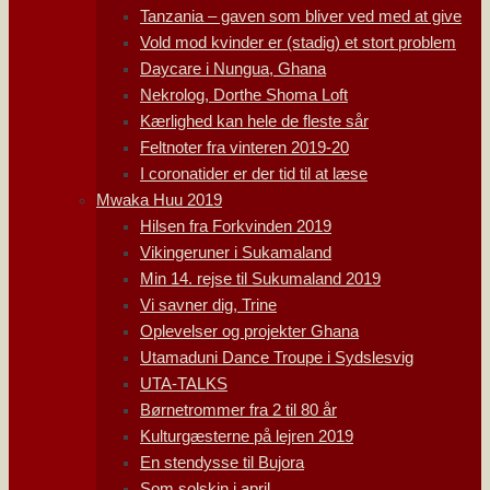
Tanzania – gaven som bliver ved med at give
Vold mod kvinder er (stadig) et stort problem
Daycare i Nungua, Ghana
Nekrolog, Dorthe Shoma Loft
Kærlighed kan hele de fleste sår
Feltnoter fra vinteren 2019-20
I coronatider er der tid til at læse
Mwaka Huu 2019
Hilsen fra Forkvinden 2019
Vikingeruner i Sukamaland
Min 14. rejse til Sukumaland 2019
Vi savner dig, Trine
Oplevelser og projekter Ghana
Utamaduni Dance Troupe i Sydslesvig
UTA-TALKS
Børnetrommer fra 2 til 80 år
Kulturgæsterne på lejren 2019
En stendysse til Bujora
Som solskin i april