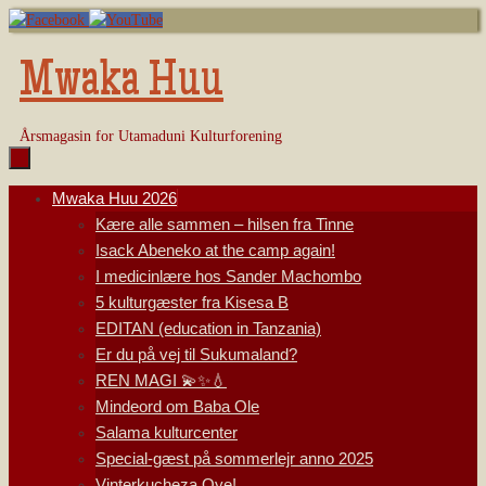
Skip
to
content
Mwaka Huu
Årsmagasin for Utamaduni Kulturforening
Skip
Mwaka Huu 2026
to
Kære alle sammen – hilsen fra Tinne
content
Isack Abeneko at the camp again!
I medicinlære hos Sander Machombo
5 kulturgæster fra Kisesa B
EDITAN (education in Tanzania)
Er du på vej til Sukumaland?
REN MAGI 💫✨💧
Mindeord om Baba Ole
Salama kulturcenter
Special-gæst på sommerlejr anno 2025
Vinterkucheza Oye!