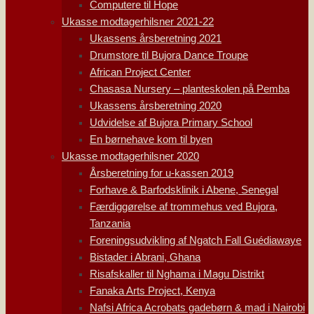
Computere til Hope
Ukasse modtagerhilsner 2021-22
Ukassens årsberetning 2021
Drumstore til Bujora Dance Troupe
African Project Center
Chasasa Nursery – planteskolen på Pemba
Ukassens årsberetning 2020
Udvidelse af Bujora Primary School
En børnehave kom til byen
Ukasse modtagerhilsner 2020
Årsberetning for u-kassen 2019
Forhave & Barfodsklinik i Abene, Senegal
Færdiggørelse af trommehus ved Bujora,
Tanzania
Foreningsudvikling af Ngatch Fall Guédiawaye
Bistader i Abrani, Ghana
Risafskaller til Nghama i Magu Distrikt
Fanaka Arts Project, Kenya
Nafsi Africa Acrobats gadebørn & mad i Nairobi