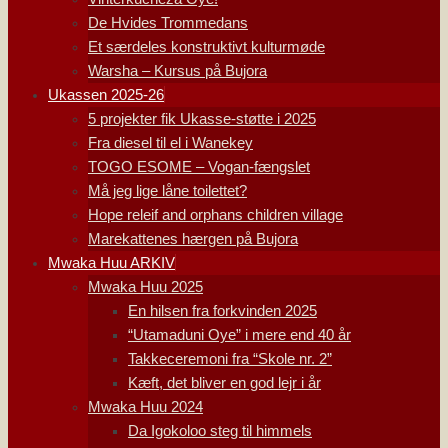
De Hvides Trommedans
Et særdeles konstruktivt kulturmøde
Warsha – Kursus på Bujora
Ukassen 2025-26
5 projekter fik Ukasse-støtte i 2025
Fra diesel til el i Wanekey
TOGO ESOME – Vogan-fængslet
Må jeg lige låne toilettet?
Hope releif and orphans children village
Marekattenes hærgen på Bujora
Mwaka Huu ARKIV
Mwaka Huu 2025
En hilsen fra forkvinden 2025
“Utamaduni Oye” i mere end 40 år
Takkeceremoni fra “Skole nr. 2”
Kæft, det bliver en god lejr i år
Mwaka Huu 2024
Da Igokoloo steg til himmels