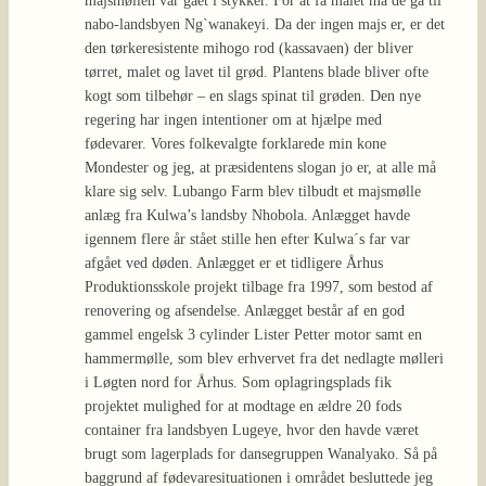
majsmøllen var gået i stykker. For at få malet må de gå til
nabo-landsbyen Ng`wanakeyi. Da der ingen majs er, er det
den tørkeresistente mihogo rod (kassavaen) der bliver
tørret, malet og lavet til grød. Plantens blade bliver ofte
kogt som tilbehør – en slags spinat til grøden. Den nye
regering har ingen intentioner om at hjælpe med
fødevarer. Vores folkevalgte forklarede min kone
Mondester og jeg, at præsidentens slogan jo er, at alle må
klare sig selv. Lubango Farm blev tilbudt et majsmølle
anlæg fra Kulwa’s landsby Nhobola. Anlægget havde
igennem flere år stået stille hen efter Kulwa´s far var
afgået ved døden. Anlægget er et tidligere Århus
Produktionsskole projekt tilbage fra 1997, som bestod af
renovering og afsendelse. Anlægget består af en god
gammel engelsk 3 cylinder Lister Petter motor samt en
hammermølle, som blev erhvervet fra det nedlagte mølleri
i Løgten nord for Århus. Som oplagringsplads fik
projektet mulighed for at modtage en ældre 20 fods
container fra landsbyen Lugeye, hvor den havde været
brugt som lagerplads for dansegruppen Wanalyako. Så på
baggrund af fødevaresituationen i området besluttede jeg