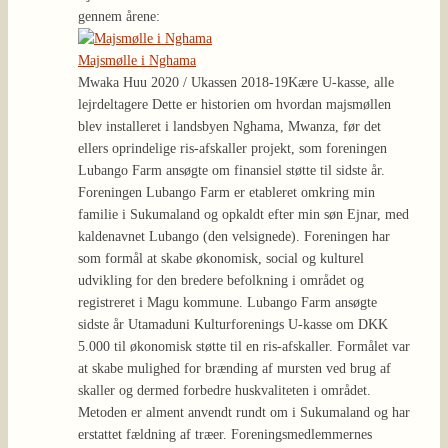
gennem årene:
Majsmølle i Nghama
Mwaka Huu 2020 / Ukassen 2018-19
Kære U-kasse, alle
lejrdeltagere Dette er historien om hvordan majsmøllen
blev installeret i landsbyen Nghama, Mwanza, før det
ellers oprindelige ris-afskaller projekt, som foreningen
Lubango Farm ansøgte om finansiel støtte til sidste år.
Foreningen Lubango Farm er etableret omkring min
familie i Sukumaland og opkaldt efter min søn Ejnar, med
kaldenavnet Lubango (den velsignede). Foreningen har
som formål at skabe økonomisk, social og kulturel
udvikling for den bredere befolkning i området og
registreret i Magu kommune. Lubango Farm ansøgte
sidste år Utamaduni Kulturforenings U-kasse om DKK
5.000 til økonomisk støtte til en ris-afskaller. Formålet var
at skabe mulighed for brænding af mursten ved brug af
skaller og dermed forbedre huskvaliteten i området.
Metoden er alment anvendt rundt om i Sukumaland og har
erstattet fældning af træer. Foreningsmedlemmernes