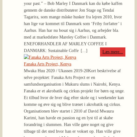
your past.” – Bob Marley I Danmark kan du købe kaffen
gennem de danske distributører Jon Stage og Tendai
Tagarira, som mange måske husker fra lejren 2010, hvor
han lige var kommet til Danmark som ‘Friby forfatter’ i
Aarhus. Han har nu bosat sig i Aarhus, og arbejder bla.
med at markedsføre Mareley Coffee i Danmark.
ENEFORHANDLER AF MARLEY COFFEE I
DANMARK: Sustainable Coffe
[...]
Læs mere...
Fanaka Arts Project, Kenya
Mwaka Huu 2020 / Ukassen 2019-20
Kort beskrivelse af
selve projektet: Fanaka Arts Project er en
samfundsorganisation i Mukuru slums i Nairobi, Kenya.
Fanaka er et akrobatik og cirkus projekt for børn og unge.
Et tilbud hvor de hver dag efter skole og i weekender kan
komme og øve sig og blive trænet i akrobatik og cirkus.
Organisationen blev startet i 2010 af David Mwaura
Karimi, han havde en passion og en lyst til at skabe
forandring i slummen. Han ville gøre noget og give
tilbage til det sted hvor han er vokset op. Han ville give