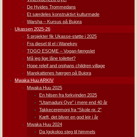
De Hvides Trommedans
Et særdeles konstruktivt kulturmøde
Warsha – Kursus på Bujora
Ukassen 2025-26
5 projekter fik Ukasse-støtte i 2025
Fra diesel til el i Wanekey
TOGO ESOME – Vogan-fængslet
Må jeg lige låne toilettet?
Hope releif and orphans children village
Marekattenes hærgen på Bujora
Mwaka Huu ARKIV
Mwaka Huu 2025
En hilsen fra forkvinden 2025
“Utamaduni Oye” i mere end 40 år
Takkeceremoni fra “Skole nr. 2”
Kæft, det bliver en god lejr i år
Mwaka Huu 2024
Da Igokoloo steg til himmels