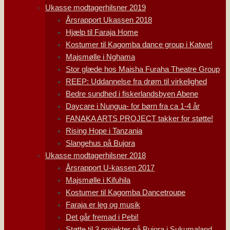
Ukasse modtagerhilsner 2019
Årsrapport Ukassen 2018
Hjælp til Faraja Home
Kostumer til Kagomba dance group i Katwe!
Majsmølle i Nghama
Stor glæde hos Maisha Furaha Theatre Group
REEP: Uddannelse fra drøm til virkelighed
Bedre sundhed i fiskerlandsbyen Abene
Daycare i Nungua- for børn fra ca 1-4 år
FANAKA ARTS PROJECT takker for støtte!
Rising Hope i Tanzania
Slangehus på Bujora
Ukasse modtagerhilsner 2018
Årsrapport U-kassen 2017
Majsmølle i Kifuhila
Kostumer til Kagomba Dancetroupe
Faraja er leg og musik
Det går fremad i Pebi!
Støtte til 3 projekter på Bujora i Sukumaland