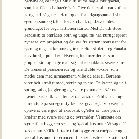
børnene og de unge i Mukuru slums nogle muligheder,
som han ikke selv havde haft. Give dem et alternativ til at
hænge ud på gaden. Han tog derfor udgangspunkt i sin
egen passion og talent for akrobatik og derved blev
grundlaget for organisationen startet. Med Davids store
kendskab til områdets børn og unge, fik han hurtigt spredt
nyheden om projektet og det var fra starten interessant for
børn og unge at komme og træne efter skoletid og Fanaka
blev hurtigt populært. Hverdag kommer der en stor
gruppe børn og unge øver sig i akrobatikkens svære kunst.
De trænes af passionerede og talentfulde voksne, som
møder dem med arrangement, vilje og energi. Børnene
viser helt utroligt mod, styrke og talent. De kaster sig ud i
spring, salto, jonglering og svære pyramider. Når man
træner akrobatik handler det om at stole på hinanden og
turde stole på sin egen styrke. Det giver øget selvværd at
opleve at være god til akrobatik og/eller at turde prøve
kræfter med svære spring og pyramider. Vi ansøgte om
støtte til at bygge en scene og køb af kostumer Vi søgte U-
kassen om 5000kr i støtte til at bygge en scene/podie og
køb af kostumer til gruppen. U-kassen valgte at støtte med