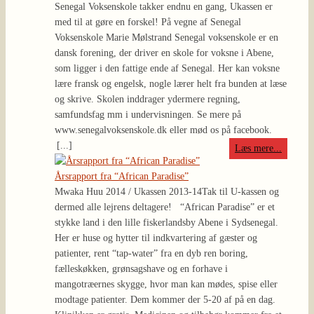
Senegal Voksenskole takker endnu en gang, Ukassen er
med til at gøre en forskel! På vegne af Senegal
Voksenskole Marie Mølstrand Senegal voksenskole er en
dansk forening, der driver en skole for voksne i Abene,
som ligger i den fattige ende af Senegal. Her kan voksne
lære fransk og engelsk, nogle lærer helt fra bunden at læse
og skrive. Skolen inddrager ydermere regning,
samfundsfag mm i undervisningen. Se mere på
www.senegalvoksenskole.dk eller mød os på facebook.
[...]
Læs mere...
Årsrapport fra “African Paradise”
Mwaka Huu 2014 / Ukassen 2013-14
Tak til U-kassen og
dermed alle lejrens deltagere! “African Paradise” er et
stykke land i den lille fiskerlandsby Abene i Sydsenegal.
Her er huse og hytter til indkvartering af gæster og
patienter, rent “tap-water” fra en dyb ren boring,
fælleskøkken, grønsagshave og en forhave i
mangotræernes skygge, hvor man kan mødes, spise eller
modtage patienter. Dem kommer der 5-20 af på en dag.