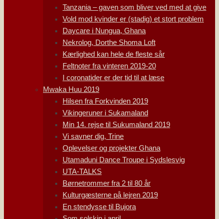
Tanzania – gaven som bliver ved med at give
Vold mod kvinder er (stadig) et stort problem
Daycare i Nungua, Ghana
Nekrolog, Dorthe Shoma Loft
Kærlighed kan hele de fleste sår
Feltnoter fra vinteren 2019-20
I coronatider er der tid til at læse
Mwaka Huu 2019
Hilsen fra Forkvinden 2019
Vikingeruner i Sukamaland
Min 14. rejse til Sukumaland 2019
Vi savner dig, Trine
Oplevelser og projekter Ghana
Utamaduni Dance Troupe i Sydslesvig
UTA-TALKS
Børnetrommer fra 2 til 80 år
Kulturgæsterne på lejren 2019
En stendysse til Bujora
Som solskin i april