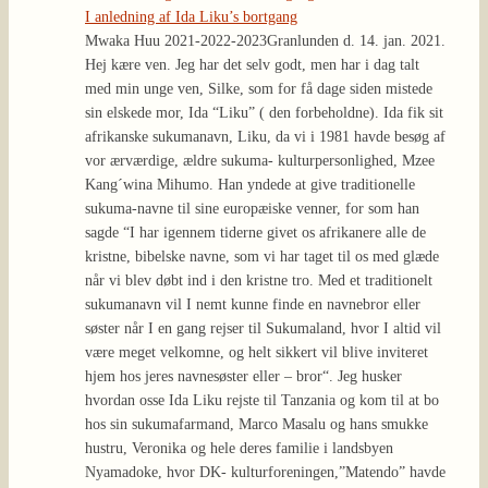
I anledning af Ida Liku’s bortgang
Mwaka Huu 2021-2022-2023
Granlunden d. 14. jan. 2021.
Hej kære ven. Jeg har det selv godt, men har i dag talt
med min unge ven, Silke, som for få dage siden mistede
sin elskede mor, Ida “Liku” ( den forbeholdne). Ida fik sit
afrikanske sukumanavn, Liku, da vi i 1981 havde besøg af
vor ærværdige, ældre sukuma- kulturpersonlighed, Mzee
Kang´wina Mihumo. Han yndede at give traditionelle
sukuma-navne til sine europæiske venner, for som han
sagde “I har igennem tiderne givet os afrikanere alle de
kristne, bibelske navne, som vi har taget til os med glæde
når vi blev døbt ind i den kristne tro. Med et traditionelt
sukumanavn vil I nemt kunne finde en navnebror eller
søster når I en gang rejser til Sukumaland, hvor I altid vil
være meget velkomne, og helt sikkert vil blive inviteret
hjem hos jeres navnesøster eller – bror“. Jeg husker
hvordan osse Ida Liku rejste til Tanzania og kom til at bo
hos sin sukumafarmand, Marco Masalu og hans smukke
hustru, Veronika og hele deres familie i landsbyen
Nyamadoke, hvor DK- kulturforeningen,”Matendo” havde