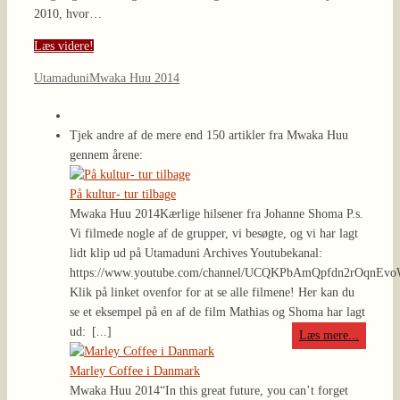
2010, hvor…
Læs videre!
Utamaduni
Mwaka Huu 2014
Tjek andre af de mere end 150 artikler fra Mwaka Huu
gennem årene:
På kultur- tur tilbage
Mwaka Huu 2014
Kærlige hilsener fra Johanne Shoma P.s.
Vi filmede nogle af de grupper, vi besøgte, og vi har lagt
lidt klip ud på Utamaduni Archives Youtubekanal:
https://www.youtube.com/channel/UCQKPbAmQpfdn2rOqnEv
Klik på linket ovenfor for at se alle filmene! Her kan du
se et eksempel på en af de film Mathias og Shoma har lagt
ud:
[...]
Læs mere...
Marley Coffee i Danmark
Mwaka Huu 2014
“In this great future, you can’t forget