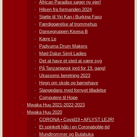
African Paradise søger ny ejer!
Hilsen fra formanden 2024
Støtte til Yiri Kan i Burkina Faso
Færdiggørelse af trommehus
Dansegruppen Kisesa B
Kære Le
Padyuma Drum Makers
Mød Dalun Simli Ladies
Det at have et sted at være syg
På Tanzaniansk jord for 19. gang!
Ukassens beretning 2023
Hegn om skole og børnehave
Slangedans med fornyet tilladelse
Computere til Hope
Mwaka Huu 2021-2022-2023
Mwaka Huu 2020
CORONA • Covid19 • AFLYST LEJR!
Et spinkelt håb i en Coronaboble-tid
Mundtrommer og Bulabuka