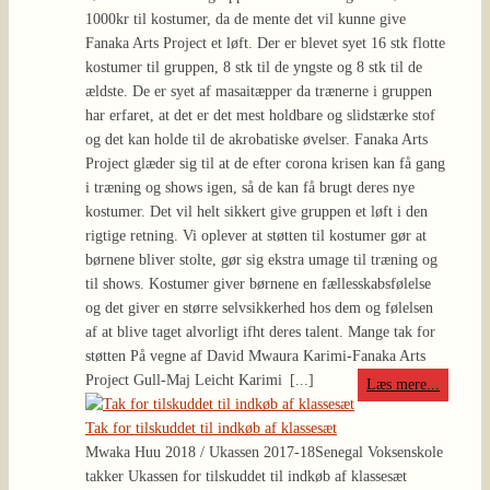
1000kr til kostumer, da de mente det vil kunne give
Fanaka Arts Project et løft. Der er blevet syet 16 stk flotte
kostumer til gruppen, 8 stk til de yngste og 8 stk til de
ældste. De er syet af masaitæpper da trænerne i gruppen
har erfaret, at det er det mest holdbare og slidstærke stof
og det kan holde til de akrobatiske øvelser. Fanaka Arts
Project glæder sig til at de efter corona krisen kan få gang
i træning og shows igen, så de kan få brugt deres nye
kostumer. Det vil helt sikkert give gruppen et løft i den
rigtige retning. Vi oplever at støtten til kostumer gør at
børnene bliver stolte, gør sig ekstra umage til træning og
til shows. Kostumer giver børnene en fællesskabsfølelse
og det giver en større selvsikkerhed hos dem og følelsen
af at blive taget alvorligt ifht deres talent. Mange tak for
støtten På vegne af David Mwaura Karimi-Fanaka Arts
Project Gull-Maj Leicht Karimi
[...]
Læs mere...
Tak for tilskuddet til indkøb af klassesæt
Mwaka Huu 2018 / Ukassen 2017-18
Senegal Voksenskole
takker Ukassen for tilskuddet til indkøb af klassesæt