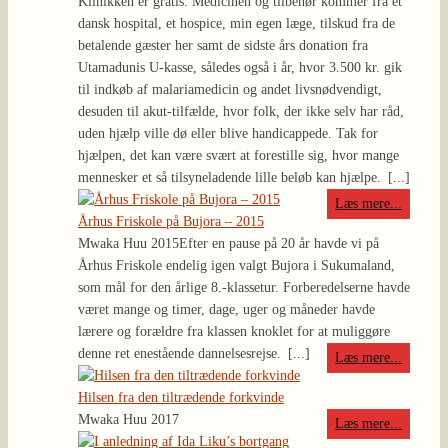
Klinikken er gratis. Medicinen og tilbehør kommer fra et
dansk hospital, et hospice, min egen læge, tilskud fra de
betalende gæster her samt de sidste års donation fra
Utamadunis U-kasse, således også i år, hvor 3.500 kr. gik
til indkøb af malariamedicin og andet livsnødvendigt,
desuden til akut-tilfælde, hvor folk, der ikke selv har råd,
uden hjælp ville dø eller blive handicappede. Tak for
hjælpen, det kan være svært at forestille sig, hvor mange
mennesker et så tilsyneladende lille beløb kan hjælpe.
[...]
Læs mere...
Århus Friskole på Bujora – 2015
Mwaka Huu 2015
Efter en pause på 20 år havde vi på
Århus Friskole endelig igen valgt Bujora i Sukumaland,
som mål for den årlige 8.-klassetur. Forberedelserne havde
været mange og timer, dage, uger og måneder havde
lærere og forældre fra klassen knoklet for at muliggøre
denne ret enestående dannelsesrejse.
[...]
Læs mere...
Hilsen fra den tiltrædende forkvinde
Mwaka Huu 2017
Læs mere...