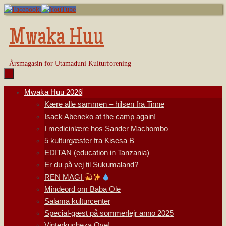
Skip
to
content
Mwaka Huu
Årsmagasin for Utamaduni Kulturforening
Skip
Mwaka Huu 2026
to
Kære alle sammen – hilsen fra Tinne
content
Isack Abeneko at the camp again!
I medicinlære hos Sander Machombo
5 kulturgæster fra Kisesa B
EDITAN (education in Tanzania)
Er du på vej til Sukumaland?
REN MAGI
Mindeord om Baba Ole
Salama kulturcenter
Special-gæst på sommerlejr anno 2025
Vinterkucheza Oye!