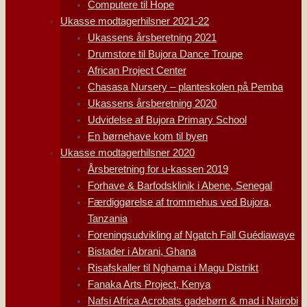
Computere til Hope
Ukasse modtagerhilsner 2021-22
Ukassens årsberetning 2021
Drumstore til Bujora Dance Troupe
African Project Center
Chasasa Nursery – planteskolen på Pemba
Ukassens årsberetning 2020
Udvidelse af Bujora Primary School
En børnehave kom til byen
Ukasse modtagerhilsner 2020
Årsberetning for u-kassen 2019
Forhave & Barfodsklinik i Abene, Senegal
Færdiggørelse af trommehus ved Bujora,
Tanzania
Foreningsudvikling af Ngatch Fall Guédiawaye
Bistader i Abrani, Ghana
Risafskaller til Nghama i Magu Distrikt
Fanaka Arts Project, Kenya
Nafsi Africa Acrobats gadebørn & mad i Nairobi