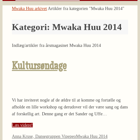
Søg
efter:
Home
Mwaka Huu arkivet
Artikler fra kategorien "Mwaka Huu 2014"
Kategori:
Mwaka Huu 2014
Indlæg/artikler fra årsmagasinet Mwaka Huu 2014
Kultursøndage
Vi har inviteret nogle af de ældre til at komme og fortælle og
afholde en lille workshop og derudover vil der være sang og dans
af forskellig art. Denne gang er det Sander og Uffe…
Læs videre!
Anna Kruse, Dansegruppen Vipepeo
Mwaka Huu 2014