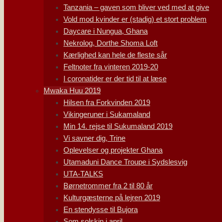
Tanzania – gaven som bliver ved med at give
Vold mod kvinder er (stadig) et stort problem
Daycare i Nungua, Ghana
Nekrolog, Dorthe Shoma Loft
Kærlighed kan hele de fleste sår
Feltnoter fra vinteren 2019-20
I coronatider er der tid til at læse
Mwaka Huu 2019
Hilsen fra Forkvinden 2019
Vikingeruner i Sukamaland
Min 14. rejse til Sukumaland 2019
Vi savner dig, Trine
Oplevelser og projekter Ghana
Utamaduni Dance Troupe i Sydslesvig
UTA-TALKS
Børnetrommer fra 2 til 80 år
Kulturgæsterne på lejren 2019
En stendysse til Bujora
Som solskin i april