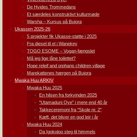
De Hvides Trommedans
Et særdeles konstruktivt kulturmøde
Warsha – Kursus på Bujora
Ukassen 2025-26
5 projekter fik Ukasse-støtte i 2025
Fra diesel til el i Wanekey
TOGO ESOME – Vogan-fængslet
Må jeg lige låne toilettet?
Hope releif and orphans children village
Marekattenes hærgen på Bujora
Mwaka Huu ARKIV
Mwaka Huu 2025
En hilsen fra forkvinden 2025
“Utamaduni Oye” i mere end 40 år
Takkeceremoni fra “Skole nr. 2”
Kæft, det bliver en god lejr i år
Mwaka Huu 2024
Da Igokoloo steg til himmels