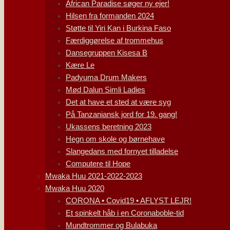
African Paradise søger ny ejer!
Hilsen fra formanden 2024
Støtte til Yiri Kan i Burkina Faso
Færdiggørelse af trommehus
Dansegruppen Kisesa B
Kære Le
Padyuma Drum Makers
Mød Dalun Simli Ladies
Det at have et sted at være syg
På Tanzaniansk jord for 19. gang!
Ukassens beretning 2023
Hegn om skole og børnehave
Slangedans med fornyet tilladelse
Computere til Hope
Mwaka Huu 2021-2022-2023
Mwaka Huu 2020
CORONA • Covid19 • AFLYST LEJR!
Et spinkelt håb i en Coronaboble-tid
Mundtrommer og Bulabuka