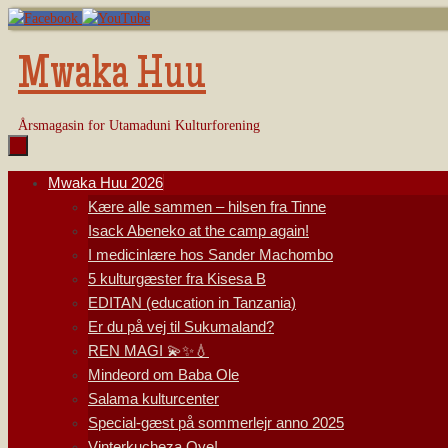
Skip
to
content
Mwaka Huu
Årsmagasin for Utamaduni Kulturforening
Skip
Mwaka Huu 2026
to
Kære alle sammen – hilsen fra Tinne
content
Isack Abeneko at the camp again!
I medicinlære hos Sander Machombo
5 kulturgæster fra Kisesa B
EDITAN (education in Tanzania)
Er du på vej til Sukumaland?
REN MAGI 💫✨💧
Mindeord om Baba Ole
Salama kulturcenter
Special-gæst på sommerlejr anno 2025
Vinterkucheza Oye!