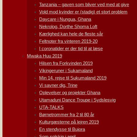
Tanzania – gaven som bliver ved med at give
Vold mod kvinder er (stadig) et stort problem
Daycare i Nungua, Ghana
Nekrolog, Dorthe Shoma Loft
Kærlighed kan hele de fleste sår
Feltnoter fra vinteren 2019-20
I coronatider er der tid til at læse
Mwaka Huu 2019
Hilsen fra Forkvinden 2019
Vikingeruner i Sukamaland
Min 14. rejse til Sukumaland 2019
Vi savner dig, Trine
Oplevelser og projekter Ghana
Utamaduni Dance Troupe i Sydslesvig
UTA-TALKS
Børnetrommer fra 2 til 80 år
Kulturgæsterne på lejren 2019
En stendysse til Bujora
Som solskin i april