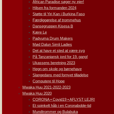
African Paradise søger ny ejer!
Hilsen fra formanden 2024
Støtte til Yiri Kan i Burkina Faso
Færdiggørelse af trommehus
Dansegruppen Kisesa B
Kære Le
Padyuma Drum Makers
Mød Dalun Simli Ladies
Det at have et sted at være syg
På Tanzaniansk jord for 19. gang!
Ukassens beretning 2023
Hegn om skole og børnehave
Slangedans med fornyet tilladelse
Computere til Hope
Mwaka Huu 2021-2022-2023
Mwaka Huu 2020
CORONA • Covid19 • AFLYST LEJR!
Et spinkelt håb i en Coronaboble-tid
Mundtrommer og Bulabuka