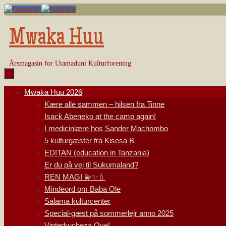
Skip
to
content
Mwaka Huu
Årsmagasin for Utamaduni Kulturforening
Skip
Mwaka Huu 2026
to
Kære alle sammen – hilsen fra Tinne
content
Isack Abeneko at the camp again!
I medicinlære hos Sander Machombo
5 kulturgæster fra Kisesa B
EDITAN (education in Tanzania)
Er du på vej til Sukumaland?
REN MAGI 💫✨💧
Mindeord om Baba Ole
Salama kulturcenter
Special-gæst på sommerlejr anno 2025
Vinterkucheza Oye!