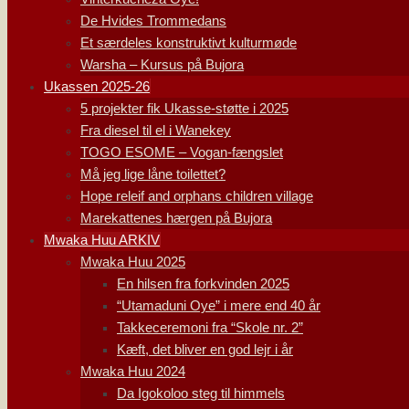
De Hvides Trommedans
Et særdeles konstruktivt kulturmøde
Warsha – Kursus på Bujora
Ukassen 2025-26
5 projekter fik Ukasse-støtte i 2025
Fra diesel til el i Wanekey
TOGO ESOME – Vogan-fængslet
Må jeg lige låne toilettet?
Hope releif and orphans children village
Marekattenes hærgen på Bujora
Mwaka Huu ARKIV
Mwaka Huu 2025
En hilsen fra forkvinden 2025
“Utamaduni Oye” i mere end 40 år
Takkeceremoni fra “Skole nr. 2”
Kæft, det bliver en god lejr i år
Mwaka Huu 2024
Da Igokoloo steg til himmels