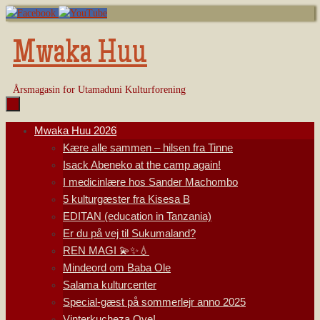
Skip
to
content
Mwaka Huu
Årsmagasin for Utamaduni Kulturforening
Skip
Mwaka Huu 2026
to
Kære alle sammen – hilsen fra Tinne
content
Isack Abeneko at the camp again!
I medicinlære hos Sander Machombo
5 kulturgæster fra Kisesa B
EDITAN (education in Tanzania)
Er du på vej til Sukumaland?
REN MAGI 💫✨💧
Mindeord om Baba Ole
Salama kulturcenter
Special-gæst på sommerlejr anno 2025
Vinterkucheza Oye!