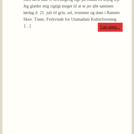
Jeg glæder mig rigtigt meget til at se jer alle sammen
(bare 
lørdag d. 21. juli til grin, sol, trommer og dans i Ramten
nye æn
Skov. Tinne, Forkvinde for Utamaduni Kulturforening
allesa
[...]
velkom
Læs mere...
fyrret
[...]