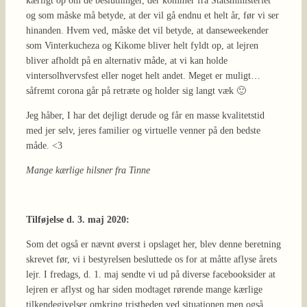
kærligt op om de beslutninger, der kommer fra Statsministeriet
og som måske må betyde, at der vil gå endnu et helt år, før vi ser
hinanden. Hvem ved, måske det vil betyde, at danseweekender
som Vinterkucheza og Kikome bliver helt fyldt op, at lejren
bliver afholdt på en alternativ måde, at vi kan holde
vintersolhvervsfest eller noget helt andet. Meget er muligt…
såfremt corona går på retræte og holder sig langt væk 🙂
Jeg håber, I har det dejligt derude og får en masse kvalitetstid
med jer selv, jeres familier og virtuelle venner på den bedste
måde. <3
Mange kærlige hilsner fra Tinne
Tilføjelse d. 3. maj 2020:
Som det også er nævnt øverst i opslaget her, blev denne beretning
skrevet før, vi i bestyrelsen besluttede os for at måtte aflyse årets
lejr. I fredags, d. 1. maj sendte vi ud på diverse facebooksider at
lejren er aflyst og har siden modtaget rørende mange kærlige
tilkendegivelser omkring tristheden ved situationen men også