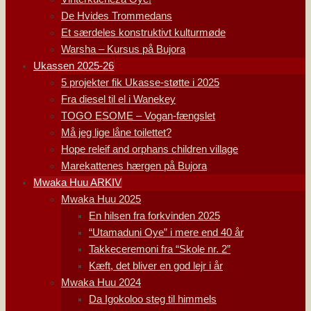
De Hvides Trommedans
Et særdeles konstruktivt kulturmøde
Warsha – Kursus på Bujora
Ukassen 2025-26
5 projekter fik Ukasse-støtte i 2025
Fra diesel til el i Wanekey
TOGO ESOME – Vogan-fængslet
Må jeg lige låne toilettet?
Hope releif and orphans children village
Marekattenes hærgen på Bujora
Mwaka Huu ARKIV
Mwaka Huu 2025
En hilsen fra forkvinden 2025
“Utamaduni Oye” i mere end 40 år
Takkeceremoni fra “Skole nr. 2”
Kæft, det bliver en god lejr i år
Mwaka Huu 2024
Da Igokoloo steg til himmels