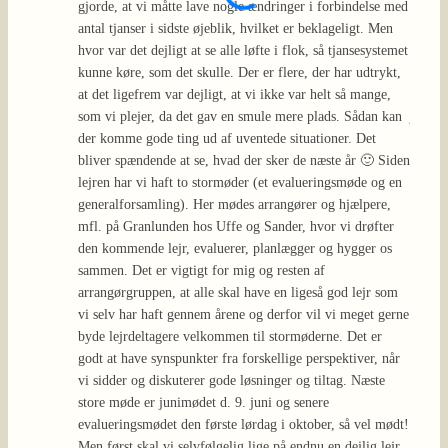
gjorde, at vi måtte lave nogle ændringer i forbindelse med
spændt
antal tjanser i sidste øjeblik, hvilket er beklageligt. Men
de eval
hvor var det dejligt at se alle løfte i flok, så tjansesystemet
ris ell
kunne køre, som det skulle. Der er flere, der har udtrykt,
lejren
at det ligefrem var dejligt, at vi ikke var helt så mange,
vi til
som vi plejer, da det gav en smule mere plads. Sådan kan
juni t
der komme gode ting ud af uventede situationer. Det
om den
bliver spændende at se, hvad der sker de næste år 🙂 Siden
De sen
lejren har vi haft to stormøder (et evalueringsmøde og en
anerke
generalforsamling). Her mødes arrangører og hjælpere,
arbejde
mfl. på Granlunden hos Uffe og Sander, hvor vi drøfter
maskin
den kommende lejr, evaluerer, planlægger og hygger os
hinand
sammen. Det er vigtigt for mig og resten af
præste
arrangørgruppen, at alle skal have en ligeså god lejr som
glad fo
vi selv har haft gennem årene og derfor vil vi meget gerne
fokus,
byde lejrdeltagere velkommen til stormøderne. Det er
og en b
godt at have synspunkter fra forskellige perspektiver, når
vigtig
vi sidder og diskuterer gode løsninger og tiltag. Næste
skal f
store møde er junimødet d. 9. juni og senere
finde 
evalueringsmødet den første lørdag i oktober, så vel mødt!
Derudo
Men først skal vi selvfølgelig lige på endnu en dejlig lejr.
(igen 