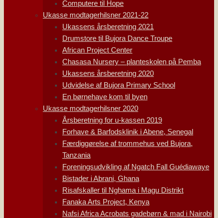
Computere til Hope
Ukasse modtagerhilsner 2021-22
Ukassens årsberetning 2021
Drumstore til Bujora Dance Troupe
African Project Center
Chasasa Nursery – planteskolen på Pemba
Ukassens årsberetning 2020
Udvidelse af Bujora Primary School
En børnehave kom til byen
Ukasse modtagerhilsner 2020
Årsberetning for u-kassen 2019
Forhave & Barfodsklinik i Abene, Senegal
Færdiggørelse af trommehus ved Bujora,
Tanzania
Foreningsudvikling af Ngatch Fall Guédiawaye
Bistader i Abrani, Ghana
Risafskaller til Nghama i Magu Distrikt
Fanaka Arts Project, Kenya
Nafsi Africa Acrobats gadebørn & mad i Nairobi