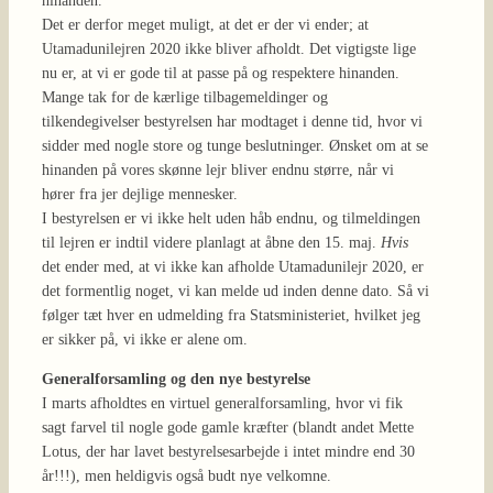
hinanden.
Det er derfor meget muligt, at det er der vi ender; at
Utamadunilejren 2020 ikke bliver afholdt. Det vigtigste lige
nu er, at vi er gode til at passe på og respektere hinanden.
Mange tak for de kærlige tilbagemeldinger og
tilkendegivelser bestyrelsen har modtaget i denne tid, hvor vi
sidder med nogle store og tunge beslutninger. Ønsket om at se
hinanden på vores skønne lejr bliver endnu større, når vi
hører fra jer dejlige mennesker.
I bestyrelsen er vi ikke helt uden håb endnu, og tilmeldingen
til lejren er indtil videre planlagt at åbne den 15. maj.
Hvis
det ender med, at vi ikke kan afholde Utamadunilejr 2020, er
det formentlig noget, vi kan melde ud inden denne dato. Så vi
følger tæt hver en udmelding fra Statsministeriet, hvilket jeg
er sikker på, vi ikke er alene om.
Generalforsamling og den nye bestyrelse
I marts afholdtes en virtuel generalforsamling, hvor vi fik
sagt farvel til nogle gode gamle kræfter (blandt andet Mette
Lotus, der har lavet bestyrelsesarbejde i intet mindre end 30
år!!!), men heldigvis også budt nye velkomne.