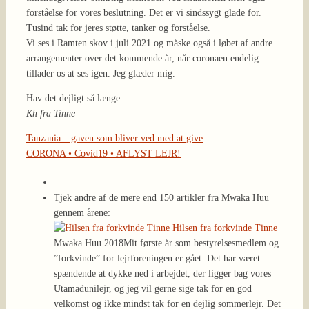
forståelse for vores beslutning. Det er vi sindssygt glade for.
Tusind tak for jeres støtte, tanker og forståelse.
Vi ses i Ramten skov i juli 2021 og måske også i løbet af andre
arrangementer over det kommende år, når coronaen endelig
tillader os at ses igen. Jeg glæder mig.
Hav det dejligt så længe.
Kh fra Tinne
Tanzania – gaven som bliver ved med at give
CORONA • Covid19 • AFLYST LEJR!
Tjek andre af de mere end 150 artikler fra Mwaka Huu
gennem årene:
Hilsen fra forkvinde Tinne
Mwaka Huu 2018
Mit første år som bestyrelsesmedlem og
Mwaka
”forkvinde” for lejrforeningen er gået. Det har været
(april 
spændende at dykke ned i arbejdet, der ligger bag vores
bader 
Utamadunilejr, og jeg vil gerne sige tak for en god
begynd
velkomst og ikke mindst tak for en dejlig sommerlejr. Det
komme 