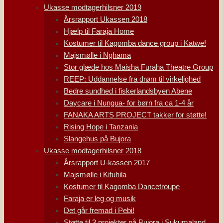
Ukasse modtagerhilsner 2019
Årsrapport Ukassen 2018
Hjælp til Faraja Home
Kostumer til Kagomba dance group i Katwe!
Majsmølle i Nghama
Stor glæde hos Maisha Furaha Theatre Group
REEP: Uddannelse fra drøm til virkelighed
Bedre sundhed i fiskerlandsbyen Abene
Daycare i Nungua- for børn fra ca 1-4 år
FANAKA ARTS PROJECT takker for støtte!
Rising Hope i Tanzania
Slangehus på Bujora
Ukasse modtagerhilsner 2018
Årsrapport U-kassen 2017
Majsmølle i Kifuhila
Kostumer til Kagomba Dancetroupe
Faraja er leg og musik
Det går fremad i Pebi!
Støtte til 3 projekter på Bujora i Sukumaland