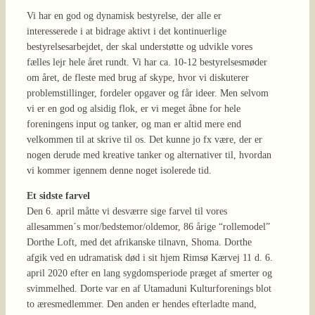
Vi har en god og dynamisk bestyrelse, der alle er
interesserede i at bidrage aktivt i det kontinuerlige
bestyrelsesarbejdet, der skal understøtte og udvikle vores
fælles lejr hele året rundt. Vi har ca. 10-12 bestyrelsesmøder
om året, de fleste med brug af skype, hvor vi diskuterer
problemstillinger, fordeler opgaver og får ideer. Men selvom
vi er en god og alsidig flok, er vi meget åbne for hele
foreningens input og tanker, og man er altid mere end
velkommen til at skrive til os. Det kunne jo fx være, der er
nogen derude med kreative tanker og alternativer til, hvordan
vi kommer igennem denne noget isolerede tid.
Et sidste farvel
Den 6. april måtte vi desværre sige farvel til vores
allesammen´s mor/bedstemor/oldemor, 86 årige “rollemodel”
Dorthe Loft, med det afrikanske tilnavn, Shoma. Dorthe
afgik ved en udramatisk død i sit hjem Rimsø Kærvej 11 d. 6.
april 2020 efter en lang sygdomsperiode præget af smerter og
svimmelhed. Dorte var en af Utamaduni Kulturforenings blot
to æresmedlemmer. Den anden er hendes efterladte mand,