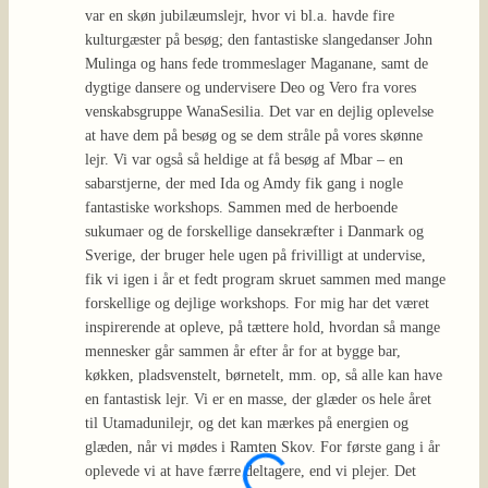
var en skøn jubilæumslejr, hvor vi bl.a. havde fire
afholdt
kulturgæster på besøg; den fantastiske slangedanser John
mærke,
Mulinga og hans fede trommeslager Maganane, samt de
forber
dygtige dansere og undervisere Deo og Vero fra vores
er ved
venskabsgruppe WanaSesilia. Det var en dejlig oplevelse
plads 
at have dem på besøg og se dem stråle på vores skønne
allere
lejr. Vi var også så heldige at få besøg af Mbar – en
at bil
sabarstjerne, der med Ida og Amdy fik gang i nogle
sidste
fantastiske workshops. Sammen med de herboende
begynd
sukumaer og de forskellige dansekræfter i Danmark og
hvor hu
Sverige, der bruger hele ugen på frivilligt at undervise,
lave l
fik vi igen i år et fedt program skruet sammen med mange
betyde
forskellige og dejlige workshops. For mig har det været
andre 
inspirerende at opleve, på tættere hold, hvordan så mange
dagen.
mennesker går sammen år efter år for at bygge bar,
lejrda
køkken, pladsvenstelt, børnetelt, mm. op, så alle kan have
og ser
en fantastisk lejr. Vi er en masse, der glæder os hele året
det ha
til Utamadunilejr, og det kan mærkes på energien og
at arb
glæden, når vi mødes i Ramten Skov. For første gang i år
træde 
oplevede vi at have færre deltagere, end vi plejer. Det
Det hå