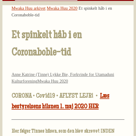
Søg
efter:
Home
Mwaka Huu arkivet
Mwaka Huu 2020
Et spinkelt håb i en
Coronaboble-tid
Et spinkelt håb i en
Coronaboble-tid
Anne Katrine (Tinne) Lykke Bie, Forkvinde for Utamaduni
Kulturforening
Mwaka Huu 2020
CORONA • Covid19 • AFLYST LEJR! •
Læs
bestyrelsens hilsnen 1. maj 2020 HER
Her følger Tinnes hilsen, som den blev skrevet INDEN