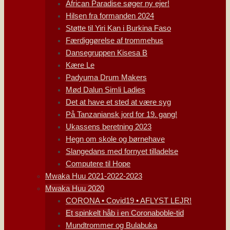
African Paradise søger ny ejer!
Hilsen fra formanden 2024
Støtte til Yiri Kan i Burkina Faso
Færdiggørelse af trommehus
Dansegruppen Kisesa B
Kære Le
Padyuma Drum Makers
Mød Dalun Simli Ladies
Det at have et sted at være syg
På Tanzaniansk jord for 19. gang!
Ukassens beretning 2023
Hegn om skole og børnehave
Slangedans med fornyet tilladelse
Computere til Hope
Mwaka Huu 2021-2022-2023
Mwaka Huu 2020
CORONA • Covid19 • AFLYST LEJR!
Et spinkelt håb i en Coronaboble-tid
Mundtrommer og Bulabuka