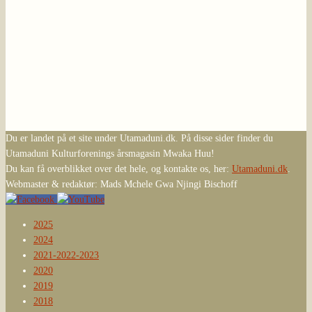
Du er landet på et site under Utamaduni.dk. På disse sider finder du
Utamaduni Kulturforenings årsmagasin Mwaka Huu!
Du kan få overblikket over det hele, og kontakte os, her:
Utamaduni.dk
.
Webmaster & redaktør: Mads Mchele Gwa Njingi Bischoff
2025
2024
2021-2022-2023
2020
2019
2018