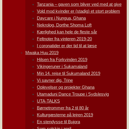
Tanzania – gaven som bliver ved med at give
Vold mod kvinder er (stadig) et stort problem
Daycare i Nungua, Ghana
Nekrolog, Dorthe Shoma Loft
Kærlighed kan hele de fleste sår
Feltnoter fra vinteren 2019-20
I coronatider er der tid til at læse
Mwaka Huu 2019
Hilsen fra Forkvinden 2019
Vikingeruner i Sukamaland
Min 14. rejse til Sukumaland 2019
Vi savner dig, Trine
Oplevelser og projekter Ghana
Utamaduni Dance Troupe i Sydslesvig
UTA-TALKS
Børnetrommer fra 2 til 80 år
Kulturgæsterne på lejren 2019
En stendysse til Bujora
Som solskin i april