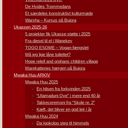
De Hvides Trommedans
Et særdeles konstruktivt kulturmøde
Warsha – Kursus på Bujora
Ukassen 2025-26
5 projekter fik Ukasse-støtte i 2025
Fra diesel til el i Wanekey
TOGO ESOME – Vogan-fængslet
Må jeg lige låne toilettet?
Hope releif and orphans children village
Marekattenes hærgen på Bujora
Mwaka Huu ARKIV
Mwaka Huu 2025
En hilsen fra forkvinden 2025
“Utamaduni Oye” i mere end 40 år
Takkeceremoni fra “Skole nr. 2”
Kæft, det bliver en god lejr i år
Mwaka Huu 2024
Da Igokoloo steg til himmels