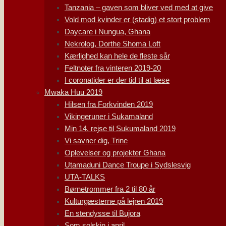
Tanzania – gaven som bliver ved med at give
Vold mod kvinder er (stadig) et stort problem
Daycare i Nungua, Ghana
Nekrolog, Dorthe Shoma Loft
Kærlighed kan hele de fleste sår
Feltnoter fra vinteren 2019-20
I coronatider er der tid til at læse
Mwaka Huu 2019
Hilsen fra Forkvinden 2019
Vikingeruner i Sukamaland
Min 14. rejse til Sukumaland 2019
Vi savner dig, Trine
Oplevelser og projekter Ghana
Utamaduni Dance Troupe i Sydslesvig
UTA-TALKS
Børnetrommer fra 2 til 80 år
Kulturgæsterne på lejren 2019
En stendysse til Bujora
Som solskin i april