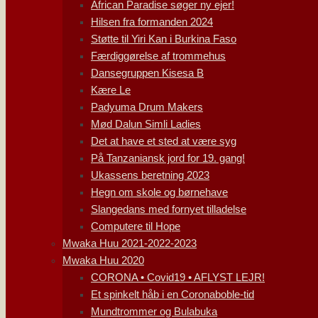
African Paradise søger ny ejer!
Hilsen fra formanden 2024
Støtte til Yiri Kan i Burkina Faso
Færdiggørelse af trommehus
Dansegruppen Kisesa B
Kære Le
Padyuma Drum Makers
Mød Dalun Simli Ladies
Det at have et sted at være syg
På Tanzaniansk jord for 19. gang!
Ukassens beretning 2023
Hegn om skole og børnehave
Slangedans med fornyet tilladelse
Computere til Hope
Mwaka Huu 2021-2022-2023
Mwaka Huu 2020
CORONA • Covid19 • AFLYST LEJR!
Et spinkelt håb i en Coronaboble-tid
Mundtrommer og Bulabuka