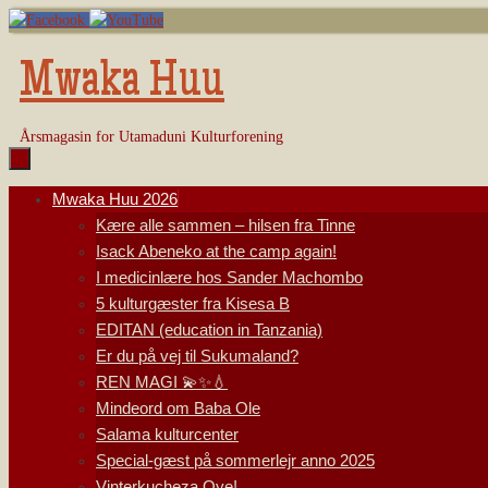
Skip
to
content
Mwaka Huu
Årsmagasin for Utamaduni Kulturforening
Skip
Mwaka Huu 2026
to
Kære alle sammen – hilsen fra Tinne
content
Isack Abeneko at the camp again!
I medicinlære hos Sander Machombo
5 kulturgæster fra Kisesa B
EDITAN (education in Tanzania)
Er du på vej til Sukumaland?
REN MAGI 💫✨💧
Mindeord om Baba Ole
Salama kulturcenter
Special-gæst på sommerlejr anno 2025
Vinterkucheza Oye!