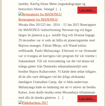
landsby. Kærlig hilsen Mette (regnskabsgruppe og
bestyrelse) Abene, Senegal
[...]
Læs mere...
Rejserapport fra MANONGU
Mwaka Huu 2015
25 dec. 2014 – 15 Jan 2015 Reserapport
för MANONGU kulturförening Nerresan tog två dagar
längre än planerat p.g.a. inställt flyg och försenat bagage.
29 december var vi redo att hålla ett planeringsmöte med
Bujoras manager, Fabian Mhoja, och WanaCesilias
ordförande, Paulo Mafanyanga. Eftersom vi var försenade
var vi tvungna att korrigera vårt program för vår vistelse i
Sukumaland. Till vår överraskning var det vid denna tid
många gäster från Danmarks sukumadansmiljö som
besökte Bujora Kulturcenter. Vi kände dem sedan tidigare,
då de alla varit deltagare vid det årliga afrikanska
danslägret Utamaduni Camp, där vi båda undervisar.
Mafanyanga hade en önskning om att vi utöver att besöka
Katwe, även skulle besöka orten Mwasubuya tillsammans
med alla de danska gästerna.
[...]
Læs mere...