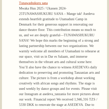
Tunawashukuru sana
Mwaka Huu 2025 / Ukassen 2024-
25
TUNAWASHUKURU SANA – Mange tak! Asedeva
extends heartfelt gratitude to Utamaduni Camp in
Denmark for their generous support in renovating our
dance theatre floor. This contribution means so much to
us, and we are deeply grateful—TUNAWASHUKURU
SANA! We hope this marks the beginning of a strong and
lasting partnership between our two organizations. We
warmly welcome all members of Utamaduni to rehearse at
our space, visit us in Dar es Salaam, and immerse
themselves in the vibrant arts and cultural scene here.
You’ll also have the chance to witness ASEDEVA’s daily
dedication to preserving and promoting Tanzanian arts and
culture. The picture is from a workshop about working
creatively with african songs and rhythms. The stage is
used weekly by dance groups and for events. Please visit
our Instagram at asedeva_tanzania for more pictures about
our work. Financial report We received 1,946,316 TZS /
5330 DKK to renovate the stage at ASEDEVA. Due to