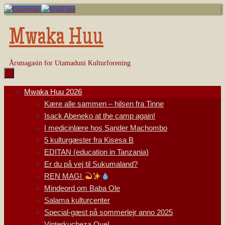
Skip
to
content
Mwaka Huu
Årsmagasin for Utamaduni Kulturforening
Skip
Mwaka Huu 2026
to
Kære alle sammen – hilsen fra Tinne
content
Isack Abeneko at the camp again!
I medicinlære hos Sander Machombo
5 kulturgæster fra Kisesa B
EDITAN (education in Tanzania)
Er du på vej til Sukumaland?
REN MAGI
Mindeord om Baba Ole
Salama kulturcenter
Special-gæst på sommerlejr anno 2025
Vinterkucheza Oye!