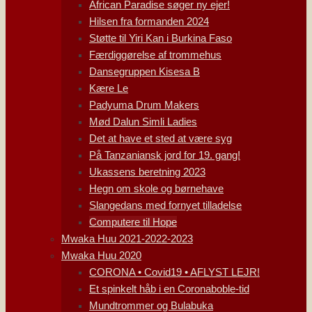
African Paradise søger ny ejer!
Hilsen fra formanden 2024
Støtte til Yiri Kan i Burkina Faso
Færdiggørelse af trommehus
Dansegruppen Kisesa B
Kære Le
Padyuma Drum Makers
Mød Dalun Simli Ladies
Det at have et sted at være syg
På Tanzaniansk jord for 19. gang!
Ukassens beretning 2023
Hegn om skole og børnehave
Slangedans med fornyet tilladelse
Computere til Hope
Mwaka Huu 2021-2022-2023
Mwaka Huu 2020
CORONA • Covid19 • AFLYST LEJR!
Et spinkelt håb i en Coronaboble-tid
Mundtrommer og Bulabuka