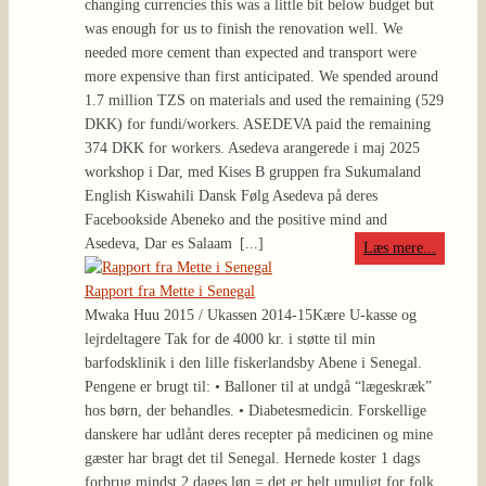
changing currencies this was a little bit below budget but
was enough for us to finish the renovation well. We
needed more cement than expected and transport were
more expensive than first anticipated. We spended around
1.7 million TZS on materials and used the remaining (529
DKK) for fundi/workers. ASEDEVA paid the remaining
374 DKK for workers. Asedeva arangerede i maj 2025
workshop i Dar, med Kises B gruppen fra Sukumaland
English Kiswahili Dansk Følg Asedeva på deres
Facebookside Abeneko and the positive mind and
Asedeva, Dar es Salaam
[...]
Læs mere...
Rapport fra Mette i Senegal
Mwaka Huu 2015 / Ukassen 2014-15
Kære U-kasse og
lejrdeltagere Tak for de 4000 kr. i støtte til min
barfodsklinik i den lille fiskerlandsby Abene i Senegal.
Pengene er brugt til: • Balloner til at undgå “lægeskræk”
hos børn, der behandles. • Diabetesmedicin. Forskellige
danskere har udlånt deres recepter på medicinen og mine
gæster har bragt det til Senegal. Hernede koster 1 dags
forbrug mindst 2 dages løn = det er helt umuligt for folk