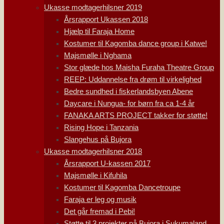
Ukasse modtagerhilsner 2019
Årsrapport Ukassen 2018
Hjælp til Faraja Home
Kostumer til Kagomba dance group i Katwe!
Majsmølle i Nghama
Stor glæde hos Maisha Furaha Theatre Group
REEP: Uddannelse fra drøm til virkelighed
Bedre sundhed i fiskerlandsbyen Abene
Daycare i Nungua- for børn fra ca 1-4 år
FANAKA ARTS PROJECT takker for støtte!
Rising Hope i Tanzania
Slangehus på Bujora
Ukasse modtagerhilsner 2018
Årsrapport U-kassen 2017
Majsmølle i Kifuhila
Kostumer til Kagomba Dancetroupe
Faraja er leg og musik
Det går fremad i Pebi!
Støtte til 3 projekter på Bujora i Sukumaland