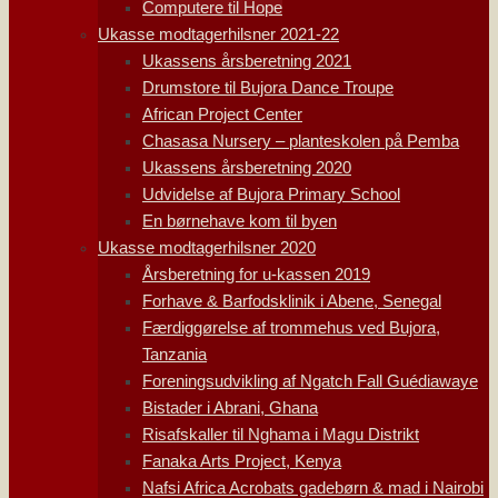
Computere til Hope
Ukasse modtagerhilsner 2021-22
Ukassens årsberetning 2021
Drumstore til Bujora Dance Troupe
African Project Center
Chasasa Nursery – planteskolen på Pemba
Ukassens årsberetning 2020
Udvidelse af Bujora Primary School
En børnehave kom til byen
Ukasse modtagerhilsner 2020
Årsberetning for u-kassen 2019
Forhave & Barfodsklinik i Abene, Senegal
Færdiggørelse af trommehus ved Bujora,
Tanzania
Foreningsudvikling af Ngatch Fall Guédiawaye
Bistader i Abrani, Ghana
Risafskaller til Nghama i Magu Distrikt
Fanaka Arts Project, Kenya
Nafsi Africa Acrobats gadebørn & mad i Nairobi