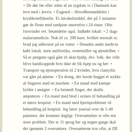
= De dør før eller siden af en sygdom vi i Danmark kan
leve med i årevis. • Eugenol – Hovedbestanddelen i
kryddernellikeolie. Et mirakelmiddel, der på 5 minutter
gør de fleste med tandpine smertefrie i 24 timer. Ofte
forsvinder evt. betændelse også. Indkøbt lokalt: • 2 slags
malariamedicin. Nok til ca. 200 kure, hvilket normalt er,
hvad jeg udleverer på en vinter. • Desuden andet medicin
købt lokalt, mest antibiotika, ormemidler og øjendråber. •
Så er pengene også gået til akut-hjælp, dvs. folk, der ville
blive handicappede hvis ikke de fik hjæp nu og her: •
Transport og øjenoperation til 2 kvinder, hvis clamydia
var gået på øjnene. • En dreng, der havde hugget et stykke
af fingeren med en machete. • En mand med kæmpe
bylder i ansigtet. • En betændt finger, der skulle
amputeres. • En mand med blod i urinen til behandling på
et større hospital. • En mand med hjerteproblemer til
behandling på hospital. Jeg fører journal over de 5-40
patienter, der kommer dagligt. Oversættelser er ofte mit
store problem. Der er 11 sprog her og nogen gange skal
det igennem 2 oversættere. Oversætterne tror ofte, at DE