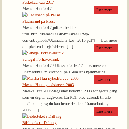
Påskekucheza 2017
Mwaka Huu 2017
Læs mere...
Pladsmand på Pause
Mwaka Huu 2017
[pdf-embedder
url=”http://utamaduni.dk/mwakahuu/wp-
content/uploads/Utamaduni_kort_2016.pdf”] Læs mere
om pladsen i Lejrfolderen
[...]
Læs mere...
Senegal Forhaveklinik
Mwaka Huu 2017 / Ukassen 2016-17
Læs mere om
Utamadunis ‘mikrofond’ på U-kassens hjemmeside
[...]
Læs mere...
Mwaka Huu nyhedsbrevet 2003
Mwaka Huu 2003
Magasinet udkom i 2003 for første gang
som en digital udgivelse. En PDF blev udsendt til alle
medlemmer, og du kan hente den her: Utamaduni-nyt
2003
[...]
Læs mere...
Biblioteket i Dallung