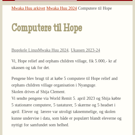
Søg
efter:
Home
Mwaka Huu arkivet
Mwaka Huu 2024
Computere til Hope
Computere til Hope
Bugekele Linus
Mwaka Huu 2024
,
Ukassen 2023-24
Vi, Hope relief and orphans children village, fik 5.000,- kr af
uka
ssen og tak for det.
Pengene blev brugt til at købe 5 computere til Hope relief and
orphans children village organisation i Nyanguge.
Skolen drives af Shija Clement.
Vi sendte pengene via World Remit 5. april 2023 og Shija købte
5 stationære computere, 5 tastaturer, 5 skærme og 5 headset i
april. Elever og lærere var utroligt taknemmelige, og skolen
kunne undervise i data, som både er populært blandt eleverne og
nyttigt for samfundet som helhed.