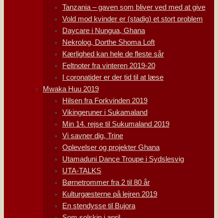
Tanzania – gaven som bliver ved med at give
Vold mod kvinder er (stadig) et stort problem
Daycare i Nungua, Ghana
Nekrolog, Dorthe Shoma Loft
Kærlighed kan hele de fleste sår
Feltnoter fra vinteren 2019-20
I coronatider er der tid til at læse
Mwaka Huu 2019
Hilsen fra Forkvinden 2019
Vikingeruner i Sukamaland
Min 14. rejse til Sukumaland 2019
Vi savner dig, Trine
Oplevelser og projekter Ghana
Utamaduni Dance Troupe i Sydslesvig
UTA-TALKS
Børnetrommer fra 2 til 80 år
Kulturgæsterne på lejren 2019
En stendysse til Bujora
Som solskin i april