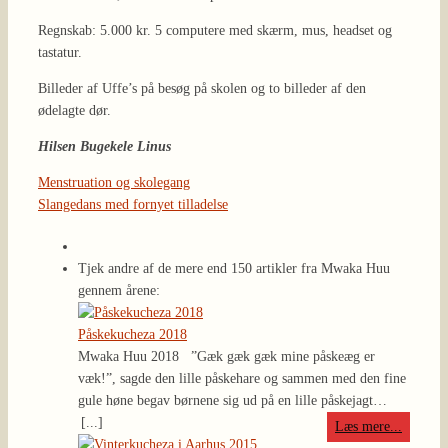
Regnskab: 5.000 kr. 5 computere med skærm, mus, headset og
tastatur.
Billeder af Uffe’s på besøg på skolen og to billeder af den
ødelagte dør.
Hilsen Bugekele Linus
Menstruation og skolegang
Slangedans med fornyet tilladelse
Tjek andre af de mere end 150 artikler fra Mwaka Huu
gennem årene:
Påskekucheza 2018
Mwaka Huu 2018
”Gæk gæk gæk mine påskeæg er
væk!”, sagde den lille påskehare og sammen med den fine
gule høne begav børnene sig ud på en lille påskejagt…
[...]
Læs mere...