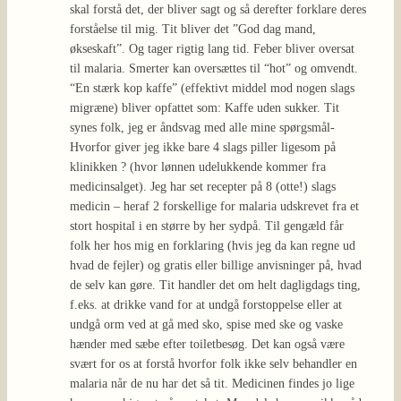
skal forstå det, der bliver sagt og så derefter forklare deres
forståelse til mig. Tit bliver det ”God dag mand,
økseskaft”. Og tager rigtig lang tid. Feber bliver oversat
til malaria. Smerter kan oversættes til “hot” og omvendt.
“En stærk kop kaffe” (effektivt middel mod nogen slags
migræne) bliver opfattet som: Kaffe uden sukker. Tit
synes folk, jeg er åndsvag med alle mine spørgsmål-
Hvorfor giver jeg ikke bare 4 slags piller ligesom på
klinikken ? (hvor lønnen udelukkende kommer fra
medicinsalget). Jeg har set recepter på 8 (otte!) slags
medicin – heraf 2 forskellige for malaria udskrevet fra et
stort hospital i en større by her sydpå. Til gengæld får
folk her hos mig en forklaring (hvis jeg da kan regne ud
hvad de fejler) og gratis eller billige anvisninger på, hvad
de selv kan gøre. Tit handler det om helt dagligdags ting,
f.eks. at drikke vand for at undgå forstoppelse eller at
undgå orm ved at gå med sko, spise med ske og vaske
hænder med sæbe efter toiletbesøg. Det kan også være
svært for os at forstå hvorfor folk ikke selv behandler en
malaria når de nu har det så tit. Medicinen findes jo lige