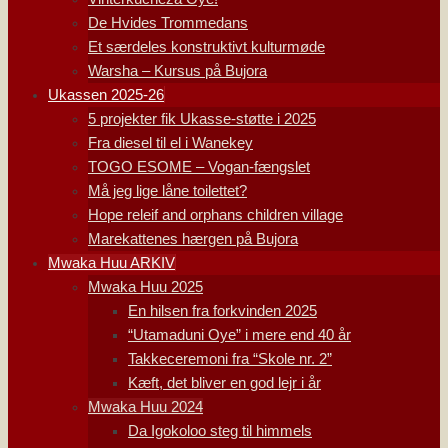
De Hvides Trommedans
Et særdeles konstruktivt kulturmøde
Warsha – Kursus på Bujora
Ukassen 2025-26
5 projekter fik Ukasse-støtte i 2025
Fra diesel til el i Wanekey
TOGO ESOME – Vogan-fængslet
Må jeg lige låne toilettet?
Hope releif and orphans children village
Marekattenes hærgen på Bujora
Mwaka Huu ARKIV
Mwaka Huu 2025
En hilsen fra forkvinden 2025
“Utamaduni Oye” i mere end 40 år
Takkeceremoni fra “Skole nr. 2”
Kæft, det bliver en god lejr i år
Mwaka Huu 2024
Da Igokoloo steg til himmels