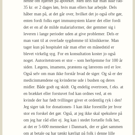
henne om hjørnet på apoteket. Men dels har man ikke råd-
35 kr. er 2 dages løn, hvis man ellers har arbejde. Dels
håber man på, at det går over, hvilket det jo også ofte gør,
enten fordi folks eget immunsystem klarer det eller fordi
det er en af de milde malariaformer, der gemmer sig i
leveren i lange perioder uden at give problemer. Dels er
man vant til at overlade sygdomme til klinikkerne. Man
tager kun på hospitalet når man efter en månedstid er
blevet virkelig syg. For en konsultation koster jo også
noget. Autoritetstroen er stor – som herhjemme for 100 år
siden. Lægens, imamens, præstens og lærerens ord er lov.
Også selv om man ikke forstår hvad de siger. Og så er der
medicinmændene og kvinderne ude i bushen og deres
midler. Både godt og skidt. Og endelig overtroen, f.eks. at
en brækket eller forstuvet fod kan ordnes ved, at en
kvinde der har født tvillinger giver et ordentlig ryk i den!
Jeg siger tak for donationen- I kan ikke forestille jer hvor
stor en forskel det gør. Også, at jeg ikke skal spekulere på
om jeg har råd eller ej. Jeg kan i stedet fortælle folk her,
at det er 5-600 mennesker i Danmark, der er gået sammen
om at betale og har tænkt kærligt på folk i denne lille