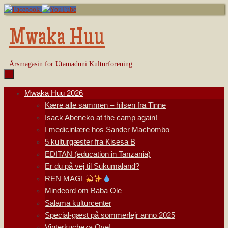
Skip
to
content
Mwaka Huu
Årsmagasin for Utamaduni Kulturforening
Skip
Mwaka Huu 2026
to
Kære alle sammen – hilsen fra Tinne
content
Isack Abeneko at the camp again!
I medicinlære hos Sander Machombo
5 kulturgæster fra Kisesa B
EDITAN (education in Tanzania)
Er du på vej til Sukumaland?
REN MAGI
Mindeord om Baba Ole
Salama kulturcenter
Special-gæst på sommerlejr anno 2025
Vinterkucheza Oye!