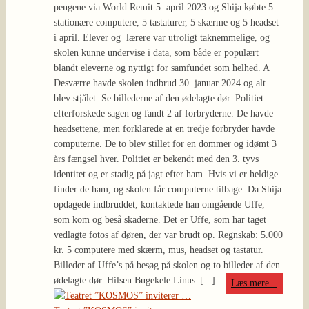
pengene via World Remit 5. april 2023 og Shija købte 5
stationære computere, 5 tastaturer, 5 skærme og 5 headset
i april. Elever og lærere var utroligt taknemmelige, og
skolen kunne undervise i data, som både er populært
blandt eleverne og nyttigt for samfundet som helhed. A
Desværre havde skolen indbrud 30. januar 2024 og alt
blev stjålet. Se billederne af den ødelagte dør. Politiet
efterforskede sagen og fandt 2 af forbryderne. De havde
headsettene, men forklarede at en tredje forbryder havde
computerne. De to blev stillet for en dommer og idømt 3
års fængsel hver. Politiet er bekendt med den 3. tyvs
identitet og er stadig på jagt efter ham. Hvis vi er heldige
finder de ham, og skolen får computerne tilbage. Da Shija
opdagede indbruddet, kontaktede han omgående Uffe,
som kom og beså skaderne. Det er Uffe, som har taget
vedlagte fotos af døren, der var brudt op. Regnskab: 5.000
kr. 5 computere med skærm, mus, headset og tastatur.
Billeder af Uffe’s på besøg på skolen og to billeder af den
ødelagte dør. Hilsen Bugekele Linus
[...]
Læs mere...