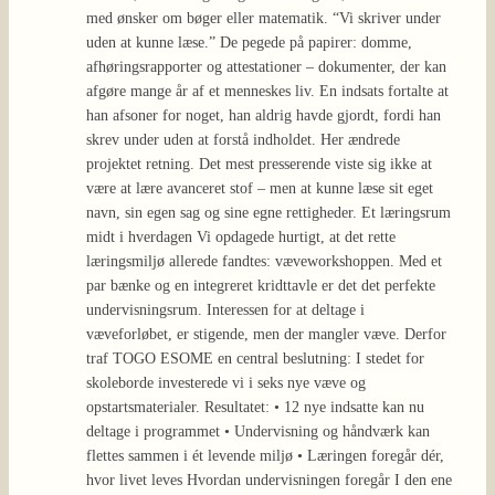
med ønsker om bøger eller matematik. “Vi skriver under
uden at kunne læse.” De pegede på papirer: domme,
afhøringsrapporter og attestationer – dokumenter, der kan
afgøre mange år af et menneskes liv. En indsats fortalte at
han afsoner for noget, han aldrig havde gjordt, fordi han
skrev under uden at forstå indholdet. Her ændrede
projektet retning. Det mest presserende viste sig ikke at
være at lære avanceret stof – men at kunne læse sit eget
navn, sin egen sag og sine egne rettigheder. Et læringsrum
midt i hverdagen Vi opdagede hurtigt, at det rette
læringsmiljø allerede fandtes: væveworkshoppen. Med et
par bænke og en integreret kridttavle er det det perfekte
undervisningsrum. Interessen for at deltage i
væveforløbet, er stigende, men der mangler væve. Derfor
traf TOGO ESOME en central beslutning: I stedet for
skoleborde investerede vi i seks nye væve og
opstartsmaterialer. Resultatet: • 12 nye indsatte kan nu
deltage i programmet • Undervisning og håndværk kan
flettes sammen i ét levende miljø • Læringen foregår dér,
hvor livet leves Hvordan undervisningen foregår I den ene