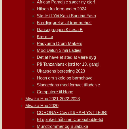
African Paradise søger ny ejer!
Hilsen fra formanden 2024
Støtte til Yiri Kan i Burkina Faso
Færdiggørelse af trommehus
Dansegruppen Kisesa B
Kære Le
Padyuma Drum Makers
Mød Dalun Simli Ladies
Det at have et sted at være syg
På Tanzaniansk jord for 19. gang!
Ukassens beretning 2023
Hegn om skole og børnehave
Slangedans med fornyet tilladelse
Computere til Hope
Mwaka Huu 2021-2022-2023
Mwaka Huu 2020
CORONA • Covid19 • AFLYST LEJR!
Et spinkelt håb i en Coronaboble-tid
Mundtrommer og Bulabuka