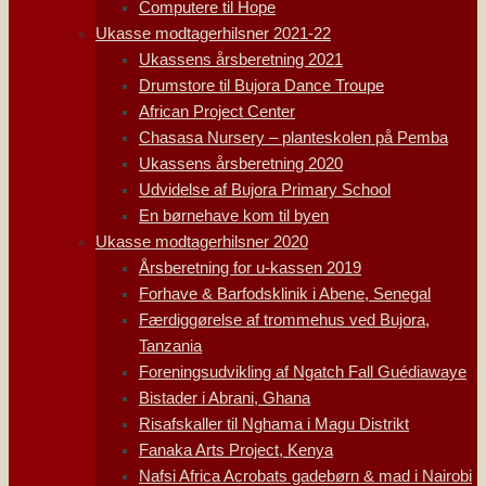
Computere til Hope
Ukasse modtagerhilsner 2021-22
Ukassens årsberetning 2021
Drumstore til Bujora Dance Troupe
African Project Center
Chasasa Nursery – planteskolen på Pemba
Ukassens årsberetning 2020
Udvidelse af Bujora Primary School
En børnehave kom til byen
Ukasse modtagerhilsner 2020
Årsberetning for u-kassen 2019
Forhave & Barfodsklinik i Abene, Senegal
Færdiggørelse af trommehus ved Bujora,
Tanzania
Foreningsudvikling af Ngatch Fall Guédiawaye
Bistader i Abrani, Ghana
Risafskaller til Nghama i Magu Distrikt
Fanaka Arts Project, Kenya
Nafsi Africa Acrobats gadebørn & mad i Nairobi