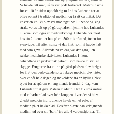
Vi havde telt med, så vi var godt forberedt. Malezu havde
for ca. 10 år siden opholdt sig to år hos Luhende for at
blive oplært i traditionel medicin og få sit certifikat. Det
koster en ko. Vi blev vel modtaget hos Luhende og slog
straks vores telt op på gårdspladsen hjemme hos Luhendes
1. kone, som også er medicinkyndig. Luhende bor mest
hos sin 2. kone i et hus på ca. 500 m’s afstand, inden for
synsvidde. Til aften spiste vi den fisk, som vi havde haft
med som gave. Allerede næste dag var der gang i en
række medicinske aktiviteter. Luhendes 1. kone
behandlede en psykiatrisk patient, som havde mistet sin
skygge. Frugterne fra et træ på gårdspladsen blev bælget
for frø, den beskyttende sorte lukago medicin blev ristet
over et bål hele dagen og indvoldene fra en kylling blev
tydet for at spå om en ung mands fremtid. 2. dag kom
Luhende for at give Malezu medicin. Han fik små snitsår
med et barberblad over hele kroppen, hvor der så blev
gnedet medicin ind. Luhende havde en hel palet af
medicin på et hakkeblad. Derefter blæste han velsignende
medicin ud over sit “barn” fra alle 4 verdenshjørner. Til