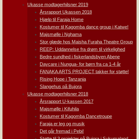
Ukasse modtagerhilsner 2019
Årsrapport Ukassen 2018
Hjælp til Faraja Home
Kostumer til Kagomba dance group i Katwe!
Majsmølle i Nghama
Stor glæde hos Maisha Furaha Theatre Group
REEP: Uddannelse fra drøm til virkelighed
Bedre sundhed i fiskerlandsbyen Abene
Daycare i Nungua- for børn fra ca 1-4 år
FANAKA ARTS PROJECT takker for støtte!
Rising Hope i Tanzania
Slangehus på Bujora
Ukasse modtagerhilsner 2018
Årsrapport U-kassen 2017
Majsmølle i Kifuhila
Kostumer til Kagomba Dancetroupe
Faraja er leg og musik
Det går fremad i Pebi!
Støtte til 3 projekter på Bujora i Sukumaland