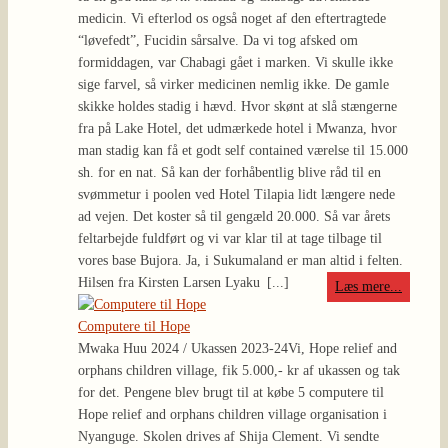
medicin. Vi efterlod os også noget af den eftertragtede
“løvefedt”, Fucidin sårsalve. Da vi tog afsked om
formiddagen, var Chabagi gået i marken. Vi skulle ikke
sige farvel, så virker medicinen nemlig ikke. De gamle
skikke holdes stadig i hævd. Hvor skønt at slå stængerne
fra på Lake Hotel, det udmærkede hotel i Mwanza, hvor
man stadig kan få et godt self contained værelse til 15.000
sh. for en nat. Så kan der forhåbentlig blive råd til en
svømmetur i poolen ved Hotel Tilapia lidt længere nede
ad vejen. Det koster så til gengæld 20.000. Så var årets
feltarbejde fuldført og vi var klar til at tage tilbage til
vores base Bujora. Ja, i Sukumaland er man altid i felten.
Hilsen fra Kirsten Larsen Lyaku
[...]
Læs mere...
Computere til Hope
Mwaka Huu 2024 / Ukassen 2023-24
Vi, Hope relief and
orphans children village, fik 5.000,- kr af ukassen og tak
for det. Pengene blev brugt til at købe 5 computere til
Hope relief and orphans children village organisation i
Nyanguge. Skolen drives af Shija Clement. Vi sendte