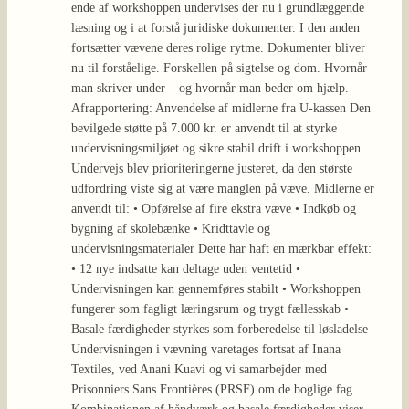
ende af workshoppen undervises der nu i grundlæggende
læsning og i at forstå juridiske dokumenter. I den anden
fortsætter vævene deres rolige rytme. Dokumenter bliver
nu til forståelige. Forskellen på sigtelse og dom. Hvornår
man skriver under – og hvornår man beder om hjælp.
Afrapportering: Anvendelse af midlerne fra U-kassen Den
bevilgede støtte på 7.000 kr. er anvendt til at styrke
undervisningsmiljøet og sikre stabil drift i workshoppen.
Undervejs blev prioriteringerne justeret, da den største
udfordring viste sig at være manglen på væve. Midlerne er
anvendt til: • Opførelse af fire ekstra væve • Indkøb og
bygning af skolebænke • Kridttavle og
undervisningsmaterialer Dette har haft en mærkbar effekt:
• 12 nye indsatte kan deltage uden ventetid •
Undervisningen kan gennemføres stabilt • Workshoppen
fungerer som fagligt læringsrum og trygt fællesskab •
Basale færdigheder styrkes som forberedelse til løsladelse
Undervisningen i vævning varetages fortsat af Inana
Textiles, ved Anani Kuavi og vi samarbejder med
Prisonniers Sans Frontières (PRSF) om de boglige fag.