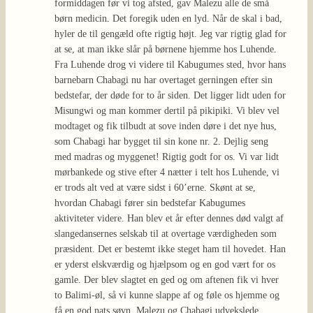
formiddagen før vi tog afsted, gav Malezu alle de små
børn medicin. Det foregik uden en lyd. Når de skal i bad,
hyler de til gengæld ofte rigtig højt. Jeg var rigtig glad for
at se, at man ikke slår på børnene hjemme hos Luhende.
Fra Luhende drog vi videre til Kabugumes sted, hvor hans
barnebarn Chabagi nu har overtaget gerningen efter sin
bedstefar, der døde for to år siden. Det ligger lidt uden for
Misungwi og man kommer dertil på pikipiki. Vi blev vel
modtaget og fik tilbudt at sove inden døre i det nye hus,
som Chabagi har bygget til sin kone nr. 2. Dejlig seng
med madras og myggenet! Rigtig godt for os. Vi var lidt
mørbankede og stive efter 4 nætter i telt hos Luhende, vi
er trods alt ved at være sidst i 60’erne. Skønt at se,
hvordan Chabagi fører sin bedstefar Kabugumes
aktiviteter videre. Han blev et år efter dennes død valgt af
slangedansernes selskab til at overtage værdigheden som
præsident. Det er bestemt ikke steget ham til hovedet. Han
er yderst elskværdig og hjælpsom og en god vært for os
gamle. Der blev slagtet en ged og om aftenen fik vi hver
to Balimi-øl, så vi kunne slappe af og føle os hjemme og
få en god nats søvn. Malezu og Chabagi udvekslede