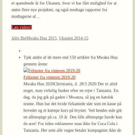
et spændende år for Ukassen, hvor vi har fået mulighed for at
støtte flere nye projekter, og også modtage rapporter fra
modtagerne af…
Læs videre!
Julie Bie
Mwaka Huu 2015
,
Ukassen 2014-15
Tjek andre af de mere end 150 artikler fra Mwaka Huu
gennem årene:
Feltnoter fra vinteren 2019-20
Mwaka Huu 2020
Christiania, d. 28/3 2020 Der er altid
noget, man virkelig husker efter en rejse i Tanzania. En
dag, da jeg gik på gaden i Mwanza, så jeg en katolsk
nonne. Hun bar det hvide firkantede slør som en kasse på
hovedet og et kæmpe kors på brystet. Ved hendes side gik
en albinopige på ca. 10 år. Den lille albinopige havde kun
én arm! For tiden reklamerer man ikke for Coca Cola i
Tanzania. Her som alle vegne betaler kompagniet ikke de