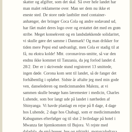
skatter og afgifter, som det skal. Så over hele landet har
man malet reklamerne over. Man ser dem nu ikke et
eneste sted. De store røde lastbiler med container-
anhænger, der bringer Coca Cola og andre sodavand ud,
har fået malet deres logo over og erstattet det med en grøn
stribe. Meget konsekvent og en landsdækkende solidaritet,
vi skulle gøre det samme i Danmark! Og man drikker for
tiden mere Pepsi end sædvanligt, men Cola er stadig til at
få, nu ekstra kolde! Mht. coronavirus-smitte, så var den
endnu ikke kommet til Tanzania, da jeg forlod landet d.
28/2. Der er i skrivende stund registreret 13 smittede,
ingen døde. Corona kom sent til landet, så de fanger det
forhåbentlig i opløbet. Sidste år aftalte jeg med min gode
ven, danselederen og medicinmanden Malezu, at vi
sammen skulle besøge hans læremester i medicin, Charles
Luhende, som bor langt ude på landet i nærheden af
Shinyanga. Vi havde planlagt en rejse på 8 dage, 4 dage
hos Luhende, 2 dage hos Chabagi, som er medicinmanden
Kabugumes efterfølger og til slut 2 hviledage på hotel i
Mwanza før hjemkomsten til Bujora. Vi rejste med
daladala, de små busser, bus og pikipiki, motorcykeltaxa.