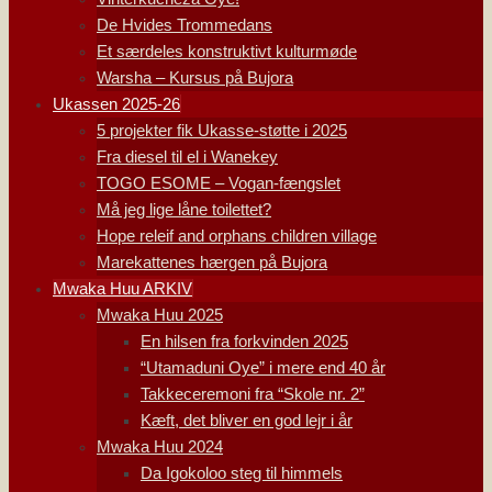
De Hvides Trommedans
Et særdeles konstruktivt kulturmøde
Warsha – Kursus på Bujora
Ukassen 2025-26
5 projekter fik Ukasse-støtte i 2025
Fra diesel til el i Wanekey
TOGO ESOME – Vogan-fængslet
Må jeg lige låne toilettet?
Hope releif and orphans children village
Marekattenes hærgen på Bujora
Mwaka Huu ARKIV
Mwaka Huu 2025
En hilsen fra forkvinden 2025
“Utamaduni Oye” i mere end 40 år
Takkeceremoni fra “Skole nr. 2”
Kæft, det bliver en god lejr i år
Mwaka Huu 2024
Da Igokoloo steg til himmels