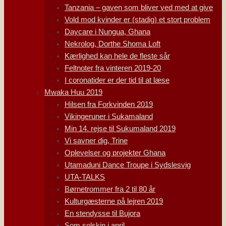
Tanzania – gaven som bliver ved med at give
Vold mod kvinder er (stadig) et stort problem
Daycare i Nungua, Ghana
Nekrolog, Dorthe Shoma Loft
Kærlighed kan hele de fleste sår
Feltnoter fra vinteren 2019-20
I coronatider er der tid til at læse
Mwaka Huu 2019
Hilsen fra Forkvinden 2019
Vikingeruner i Sukamaland
Min 14. rejse til Sukumaland 2019
Vi savner dig, Trine
Oplevelser og projekter Ghana
Utamaduni Dance Troupe i Sydslesvig
UTA-TALKS
Børnetrommer fra 2 til 80 år
Kulturgæsterne på lejren 2019
En stendysse til Bujora
Som solskin i april