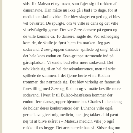
sidst fik Malezu et nyt navn, som føjer sig til rækken af
dansenavne. Han måtte nu ikke gå i bad i to dage, for at
medicinen skulle virke. Der blev slagtet en ged og vi blev
vel beværtet. De spurgte, om vi ville se dans og det ville
vi selvfølgelig gerne. Der var Zeze-dansere på egnen og
de ville komme ca. 16 dansere, sagde de. Ved solnedgang
kom de, de skulle jo først hjem fra marken. Jeg gav
sodavand. Zeze-gruppen dansede, spillede og sang. Midt i
det hele kom endnu en Zeze-gruppe stormende ind på
gårdspladsen. Vi sendte bud efter mere sodavand. Det
udviklede sig til en hel dansekonkurrence, men til sidst
spillede de sammen. I det fjerne hørte vi nu Kadum-
trommer, der nærmede sig. Det blev virkelig en fantastisk
forestilling med Zeze og Kadum og vi måtte bestille mere
sodavand. Hvert år til Bulabo-høstfesten kommer der
endnu flere dansegrupper hjemme hos Charles Luhende og
de holder deres konkurrencer der. Luhende ville også
gerne have givet mig medicin, men jeg takker altid pænt
nej til at blive skåret i – Malezus medicin ville jo også
række til os begge. Det accepterede han så. Sidste dag om