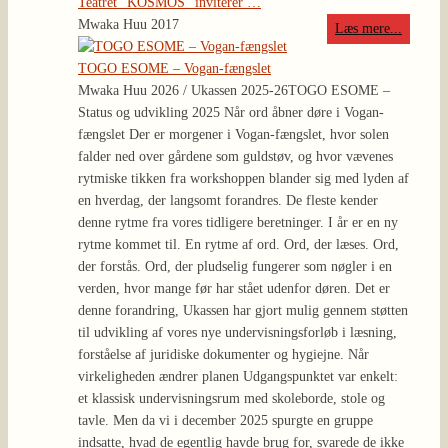
Teatret ”KOSMOS” inviterer …
Mwaka Huu 2017
Læs mere...
TOGO ESOME – Vogan-fængslet
Mwaka Huu 2026 / Ukassen 2025-26
TOGO ESOME –
Status og udvikling 2025 Når ord åbner døre i Vogan-
fængslet Der er morgener i Vogan-fængslet, hvor solen
falder ned over gårdene som guldstøv, og hvor vævenes
rytmiske tikken fra workshoppen blander sig med lyden af
en hverdag, der langsomt forandres. De fleste kender
denne rytme fra vores tidligere beretninger. I år er en ny
rytme kommet til. En rytme af ord. Ord, der læses. Ord,
der forstås. Ord, der pludselig fungerer som nøgler i en
verden, hvor mange før har stået udenfor døren. Det er
denne forandring, Ukassen har gjort mulig gennem støtten
til udvikling af vores nye undervisningsforløb i læsning,
forståelse af juridiske dokumenter og hygiejne. Når
virkeligheden ændrer planen Udgangspunktet var enkelt:
et klassisk undervisningsrum med skoleborde, stole og
tavle. Men da vi i december 2025 spurgte en gruppe
indsatte, hvad de egentlig havde brug for, svarede de ikke