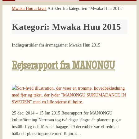
Søg
efter:
Home
Mwaka Huu arkivet
Artikler fra kategorien "Mwaka Huu 2015"
Kategori:
Mwaka Huu 2015
Indlæg/artikler fra årsmagasinet Mwaka Huu 2015
Rejserapport fra MANONGU
25 dec. 2014 – 15 Jan 2015 Reserapport för MANONGU
kulturförening Nerresan tog två dagar längre än planerat p.g.a.
inställt flyg och försenat bagage. 29 december var vi redo att
hålla ett planeringsmöte med Bujoras…