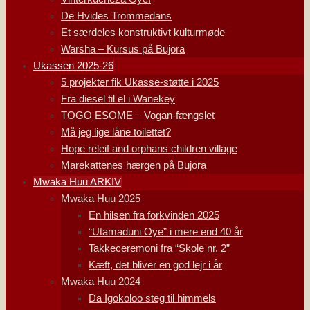
De Hvides Trommedans
Et særdeles konstruktivt kulturmøde
Warsha – Kursus på Bujora
Ukassen 2025-26
5 projekter fik Ukasse-støtte i 2025
Fra diesel til el i Wanekey
TOGO ESOME – Vogan-fængslet
Må jeg lige låne toilettet?
Hope releif and orphans children village
Marekattenes hærgen på Bujora
Mwaka Huu ARKIV
Mwaka Huu 2025
En hilsen fra forkvinden 2025
“Utamaduni Oye” i mere end 40 år
Takkeceremoni fra “Skole nr. 2”
Kæft, det bliver en god lejr i år
Mwaka Huu 2024
Da Igokoloo steg til himmels