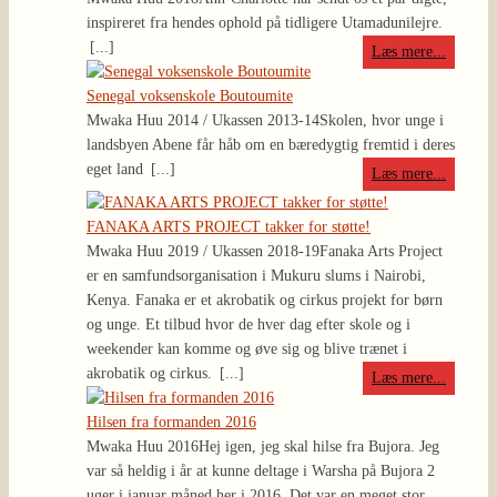
inspireret fra hendes ophold på tidligere Utamadunilejre.
[...]
Læs mere...
Senegal voksenskole Boutoumite
Mwaka Huu 2014 / Ukassen 2013-14
Skolen, hvor unge i
landsbyen Abene får håb om en bæredygtig fremtid i deres
eget land
[...]
Læs mere...
FANAKA ARTS PROJECT takker for støtte!
Mwaka Huu 2019 / Ukassen 2018-19
Fanaka Arts Project
er en samfundsorganisation i Mukuru slums i Nairobi,
Kenya. Fanaka er et akrobatik og cirkus projekt for børn
og unge. Et tilbud hvor de hver dag efter skole og i
weekender kan komme og øve sig og blive trænet i
akrobatik og cirkus.
[...]
Læs mere...
Hilsen fra formanden 2016
Mwaka Huu 2016
Hej igen, jeg skal hilse fra Bujora. Jeg
var så heldig i år at kunne deltage i Warsha på Bujora 2
uger i januar måned her i 2016. Det var en meget stor