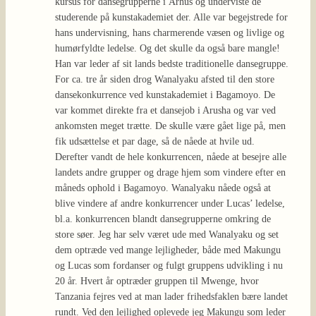
kursus for dansegrupperne i Århus og underviste de
studerende på kunstakademiet der. Alle var begejstrede for
hans undervisning, hans charmerende væsen og livlige og
humørfyldte ledelse. Og det skulle da også bare mangle!
Han var leder af sit lands bedste traditionelle dansegruppe.
For ca. tre år siden drog Wanalyaku afsted til den store
dansekonkurrence ved kunstakademiet i Bagamoyo. De
var kommet direkte fra et dansejob i Arusha og var ved
ankomsten meget trætte. De skulle være gået lige på, men
fik udsættelse et par dage, så de nåede at hvile ud.
Derefter vandt de hele konkurrencen, nåede at besejre alle
landets andre grupper og drage hjem som vindere efter en
måneds ophold i Bagamoyo. Wanalyaku nåede også at
blive vindere af andre konkurrencer under Lucas’ ledelse,
bl.a. konkurrencen blandt dansegrupperne omkring de
store søer. Jeg har selv været ude med Wanalyaku og set
dem optræde ved mange lejligheder, både med Makungu
og Lucas som fordanser og fulgt gruppens udvikling i nu
20 år. Hvert år optræder gruppen til Mwenge, hvor
Tanzania fejres ved at man lader frihedsfaklen bære landet
rundt. Ved den lejlighed oplevede jeg Makungu som leder