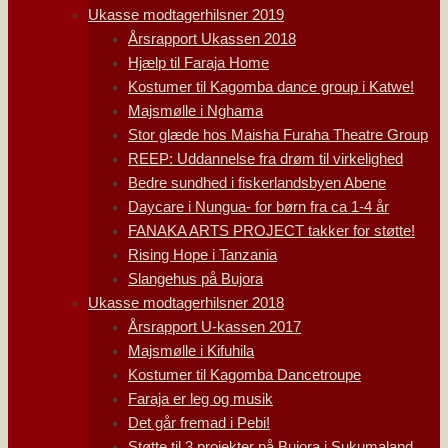
Ukasse modtagerhilsner 2019
Årsrapport Ukassen 2018
Hjælp til Faraja Home
Kostumer til Kagomba dance group i Katwe!
Majsmølle i Nghama
Stor glæde hos Maisha Furaha Theatre Group
REEP: Uddannelse fra drøm til virkelighed
Bedre sundhed i fiskerlandsbyen Abene
Daycare i Nungua- for børn fra ca 1-4 år
FANAKA ARTS PROJECT takker for støtte!
Rising Hope i Tanzania
Slangehus på Bujora
Ukasse modtagerhilsner 2018
Årsrapport U-kassen 2017
Majsmølle i Kifuhila
Kostumer til Kagomba Dancetroupe
Faraja er leg og musik
Det går fremad i Pebi!
Støtte til 3 projekter på Bujora i Sukumaland