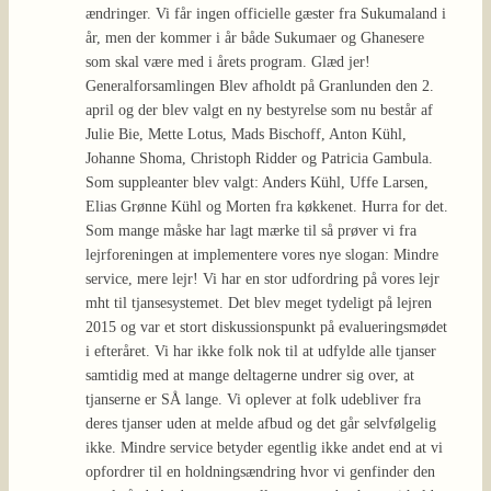
ændringer. Vi får ingen officielle gæster fra Sukumaland i
år, men der kommer i år både Sukumaer og Ghanesere
som skal være med i årets program. Glæd jer!
Generalforsamlingen Blev afholdt på Granlunden den 2.
april og der blev valgt en ny bestyrelse som nu består af
Julie Bie, Mette Lotus, Mads Bischoff, Anton Kühl,
Johanne Shoma, Christoph Ridder og Patricia Gambula.
Som suppleanter blev valgt: Anders Kühl, Uffe Larsen,
Elias Grønne Kühl og Morten fra køkkenet. Hurra for det.
Som mange måske har lagt mærke til så prøver vi fra
lejrforeningen at implementere vores nye slogan: Mindre
service, mere lejr! Vi har en stor udfordring på vores lejr
mht til tjansesystemet. Det blev meget tydeligt på lejren
2015 og var et stort diskussionspunkt på evalueringsmødet
i efteråret. Vi har ikke folk nok til at udfylde alle tjanser
samtidig med at mange deltagerne undrer sig over, at
tjanserne er SÅ lange. Vi oplever at folk udebliver fra
deres tjanser uden at melde afbud og det går selvfølgelig
ikke. Mindre service betyder egentlig ikke andet end at vi
opfordrer til en holdningsændring hvor vi genfinder den