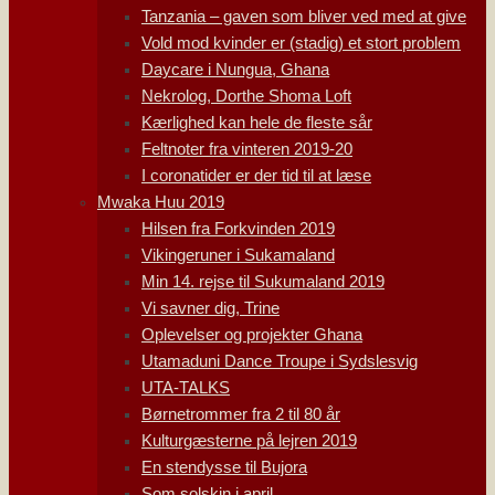
Tanzania – gaven som bliver ved med at give
Vold mod kvinder er (stadig) et stort problem
Daycare i Nungua, Ghana
Nekrolog, Dorthe Shoma Loft
Kærlighed kan hele de fleste sår
Feltnoter fra vinteren 2019-20
I coronatider er der tid til at læse
Mwaka Huu 2019
Hilsen fra Forkvinden 2019
Vikingeruner i Sukamaland
Min 14. rejse til Sukumaland 2019
Vi savner dig, Trine
Oplevelser og projekter Ghana
Utamaduni Dance Troupe i Sydslesvig
UTA-TALKS
Børnetrommer fra 2 til 80 år
Kulturgæsterne på lejren 2019
En stendysse til Bujora
Som solskin i april