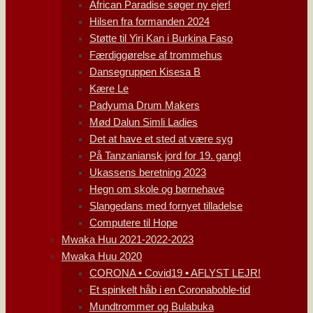
African Paradise søger ny ejer!
Hilsen fra formanden 2024
Støtte til Yiri Kan i Burkina Faso
Færdiggørelse af trommehus
Dansegruppen Kisesa B
Kære Le
Padyuma Drum Makers
Mød Dalun Simli Ladies
Det at have et sted at være syg
På Tanzaniansk jord for 19. gang!
Ukassens beretning 2023
Hegn om skole og børnehave
Slangedans med fornyet tilladelse
Computere til Hope
Mwaka Huu 2021-2022-2023
Mwaka Huu 2020
CORONA • Covid19 • AFLYST LEJR!
Et spinkelt håb i en Coronaboble-tid
Mundtrommer og Bulabuka