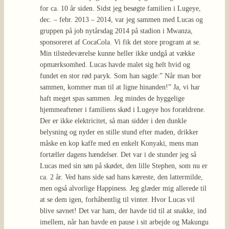
for ca. 10 år siden. Sidst jeg besøgte familien i Lugeye,
dec. – febr. 2013 – 2014, var jeg sammen med Lucas og
gruppen på job nytårsdag 2014 på stadion i Mwanza,
sponsoreret af CocaCola. Vi fik det store program at se.
Min tilstedeværelse kunne heller ikke undgå at vække
opmærksomhed. Lucas havde malet sig helt hvid og
fundet en stor rød paryk. Som han sagde:” Når man bor
sammen, kommer man til at ligne hinanden!” Ja, vi har
haft meget spas sammen. Jeg mindes de hyggelige
hjemmeaftener i familiens skød i Lugeye hos forældrene.
Der er ikke elektricitet, så man sidder i den dunkle
belysning og nyder en stille stund efter maden, drikker
måske en kop kaffe med en enkelt Konyaki, mens man
fortæller dagens hændelser. Det var i de stunder jeg så
Lucas med sin søn på skødet, den lille Stephen, som nu er
ca. 2 år. Ved hans side sad hans kæreste, den lattermilde,
men også alvorlige Happiness. Jeg glæder mig allerede til
at se dem igen, forhåbentlig til vinter. Hvor Lucas vil
blive savnet! Det var ham, der havde tid til at snakke, ind
imellem, når han havde en pause i sit arbejde og Makungu