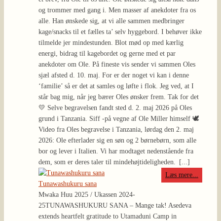
og trommer med gang i. Men masser af anekdoter fra os
alle. Han ønskede sig, at vi alle sammen medbringer
kage/snacks til et fælles ta’ selv hyggebord. I behøver ikke
tilmelde jer mindestunden. Blot mød op med kærlig
energi, bidrag til kagebordet og gerne med et par
anekdoter om Ole. På fineste vis sender vi sammen Oles
sjæl afsted d. 10. maj. For er der noget vi kan i denne
‘familie’ så er det at samles og løfte i flok. Jeg ved, at I
står bag mig, når jeg bærer Oles ønsker frem. Tak for det
💛 Selve begravelsen fandt sted d. 2. maj 2026 på Oles
grund i Tanzania. Siff -på vegne af Ole Miller himself 🕊️
Video fra Oles begravelse i Tanzania, lørdag den 2. maj
2026: Ole efterlader sig en søn og 2 børnebørn, som alle
bor og lever i Italien. Vi har modtaget nedenstående fra
dem, som er deres taler til mindehøjtideligheden.
[...]
Læs mere...
Tunawashukuru sana
Mwaka Huu 2025 / Ukassen 2024-
25
TUNAWASHUKURU SANA – Mange tak! Asedeva
extends heartfelt gratitude to Utamaduni Camp in