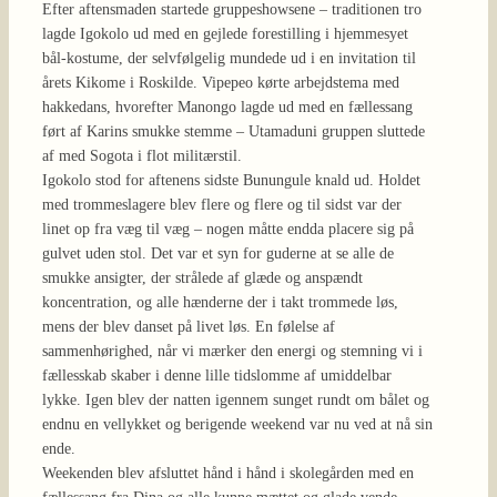
Efter aftensmaden startede gruppeshowsene – traditionen tro
lagde Igokolo ud med en gejlede forestilling i hjemmesyet
bål-kostume, der selvfølgelig mundede ud i en invitation til
årets Kikome i Roskilde. Vipepeo kørte arbejdstema med
hakkedans, hvorefter Manongo lagde ud med en fællessang
ført af Karins smukke stemme – Utamaduni gruppen sluttede
af med Sogota i flot militærstil.
Igokolo stod for aftenens sidste Bunungule knald ud. Holdet
med trommeslagere blev flere og flere og til sidst var der
linet op fra væg til væg – nogen måtte endda placere sig på
gulvet uden stol. Det var et syn for guderne at se alle de
smukke ansigter, der strålede af glæde og anspændt
koncentration, og alle hænderne der i takt trommede løs,
mens der blev danset på livet løs. En følelse af
sammenhørighed, når vi mærker den energi og stemning vi i
fællesskab skaber i denne lille tidslomme af umiddelbar
lykke. Igen blev der natten igennem sunget rundt om bålet og
endnu en vellykket og berigende weekend var nu ved at nå sin
ende.
Weekenden blev afsluttet hånd i hånd i skolegården med en