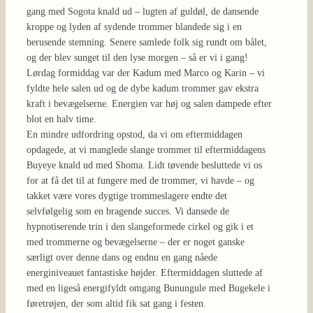
gang med Sogota knald ud – lugten af guldøl, de dansende
kroppe og lyden af sydende trommer blandede sig i en
berusende stemning. Senere samlede folk sig rundt om bålet,
og der blev sunget til den lyse morgen – så er vi i gang!
Lørdag formiddag var der Kadum med Marco og Karin – vi
fyldte hele salen ud og de dybe kadum trommer gav ekstra
kraft i bevægelserne. Energien var høj og salen dampede efter
blot en halv time.
En mindre udfordring opstod, da vi om eftermiddagen
opdagede, at vi manglede slange trommer til eftermiddagens
Buyeye knald ud med Shoma. Lidt tøvende besluttede vi os
for at få det til at fungere med de trommer, vi havde – og
takket være vores dygtige trommeslagere endte det
selvfølgelig som en bragende succes. Vi dansede de
hypnotiserende trin i den slangeformede cirkel og gik i et
med trommerne og bevægelserne – der er noget ganske
særligt over denne dans og endnu en gang nåede
energiniveauet fantastiske højder. Eftermiddagen sluttede af
med en ligeså energifyldt omgang Bunungule med Bugekele i
føretrøjen, der som altid fik sat gang i festen.