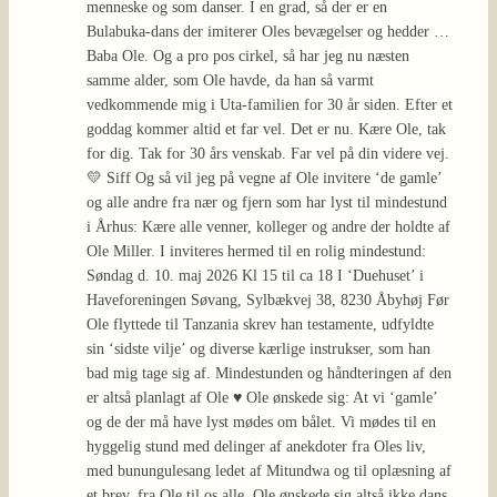
menneske og som danser. I en grad, så der er en
Bulabuka-dans der imiterer Oles bevægelser og hedder …
Baba Ole. Og a pro pos cirkel, så har jeg nu næsten
samme alder, som Ole havde, da han så varmt
vedkommende mig i Uta-familien for 30 år siden. Efter et
goddag kommer altid et far vel. Det er nu. Kære Ole, tak
for dig. Tak for 30 års venskab. Far vel på din videre vej.
💛 Siff Og så vil jeg på vegne af Ole invitere ‘de gamle’
og alle andre fra nær og fjern som har lyst til mindestund
i Århus: Kære alle venner, kolleger og andre der holdte af
Ole Miller. I inviteres hermed til en rolig mindestund:
Søndag d. 10. maj 2026 Kl 15 til ca 18 I ‘Duehuset’ i
Haveforeningen Søvang, Sylbækvej 38, 8230 Åbyhøj Før
Ole flyttede til Tanzania skrev han testamente, udfyldte
sin ‘sidste vilje’ og diverse kærlige instrukser, som han
bad mig tage sig af. Mindestunden og håndteringen af den
er altså planlagt af Ole ♥️ Ole ønskede sig: At vi ‘gamle’
og de der må have lyst mødes om bålet. Vi mødes til en
hyggelig stund med delinger af anekdoter fra Oles liv,
med bunungulesang ledet af Mitundwa og til oplæsning af
et brev, fra Ole til os alle. Ole ønskede sig altså ikke dans