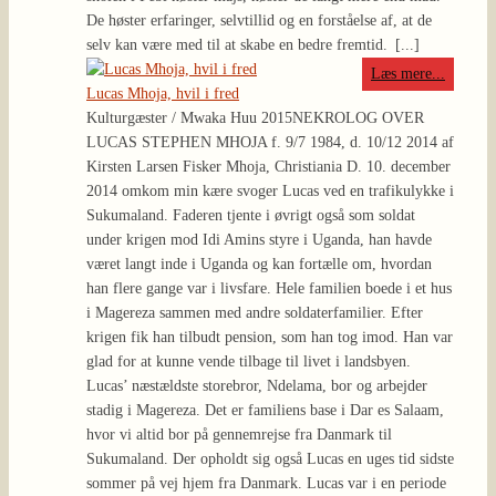
De høster erfaringer, selvtillid og en forståelse af, at de
selv kan være med til at skabe en bedre fremtid.
[...]
Læs mere...
Lucas Mhoja, hvil i fred
Kulturgæster / Mwaka Huu 2015
NEKROLOG OVER
LUCAS STEPHEN MHOJA f. 9/7 1984, d. 10/12 2014 af
Kirsten Larsen Fisker Mhoja, Christiania D. 10. december
2014 omkom min kære svoger Lucas ved en trafikulykke i
Sukumaland. Faderen tjente i øvrigt også som soldat
under krigen mod Idi Amins styre i Uganda, han havde
været langt inde i Uganda og kan fortælle om, hvordan
han flere gange var i livsfare. Hele familien boede i et hus
i Magereza sammen med andre soldaterfamilier. Efter
krigen fik han tilbudt pension, som han tog imod. Han var
glad for at kunne vende tilbage til livet i landsbyen.
Lucas’ næstældste storebror, Ndelama, bor og arbejder
stadig i Magereza. Det er familiens base i Dar es Salaam,
hvor vi altid bor på gennemrejse fra Danmark til
Sukumaland. Der opholdt sig også Lucas en uges tid sidste
sommer på vej hjem fra Danmark. Lucas var i en periode