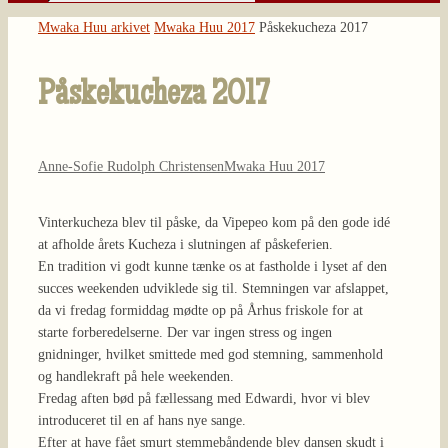
Søg
efter:
Home
Mwaka Huu arkivet
Mwaka Huu 2017
Påskekucheza 2017
Påskekucheza 2017
Anne-Sofie Rudolph Christensen
Mwaka Huu 2017
Vinterkucheza blev til påske, da Vipepeo kom på den gode idé
at afholde årets Kucheza i slutningen af påskeferien.
En tradition vi godt kunne tænke os at fastholde i lyset af den
succes weekenden udviklede sig til. Stemningen var afslappet,
da vi fredag formiddag mødte op på Århus friskole for at
starte forberedelserne. Der var ingen stress og ingen
gnidninger, hvilket smittede med god stemning, sammenhold
og handlekraft på hele weekenden.
Fredag aften bød på fællessang med Edwardi, hvor vi blev
introduceret til en af hans nye sange.
Efter at have fået smurt stemmebåndende blev dansen skudt i