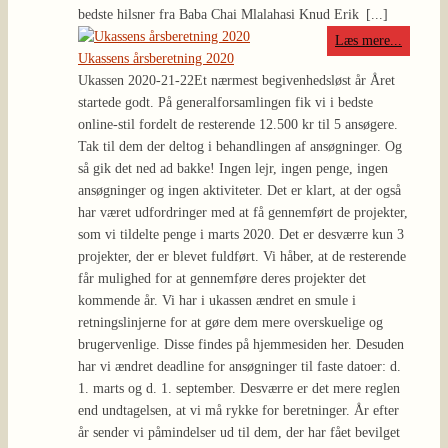
bedste hilsner fra Baba Chai Mlalahasi Knud Erik
[...]
Læs mere...
Ukassens årsberetning 2020
Ukassen 2020-21-22
Et nærmest begivenhedsløst år Året
startede godt. På generalforsamlingen fik vi i bedste
online-stil fordelt de resterende 12.500 kr til 5 ansøgere.
Tak til dem der deltog i behandlingen af ansøgninger. Og
så gik det ned ad bakke! Ingen lejr, ingen penge, ingen
ansøgninger og ingen aktiviteter. Det er klart, at der også
har været udfordringer med at få gennemført de projekter,
som vi tildelte penge i marts 2020. Det er desværre kun 3
projekter, der er blevet fuldført. Vi håber, at de resterende
får mulighed for at gennemføre deres projekter det
kommende år. Vi har i ukassen ændret en smule i
retningslinjerne for at gøre dem mere overskuelige og
brugervenlige. Disse findes på hjemmesiden her. Desuden
har vi ændret deadline for ansøgninger til faste datoer: d.
1. marts og d. 1. september. Desværre er det mere reglen
end undtagelsen, at vi må rykke for beretninger. År efter
år sender vi påmindelser ud til dem, der har fået bevilget