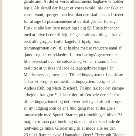
gamle ånd: At det er vores allesammens baghave vi holder
lejr i. Alt skrald der ligger er vores skrald, når der ikke er
varmt vand, spørger man hvordan den skal tændes i stedet
for at sige til pladsmændene at de skal gør det for dig.
Husk at alle kan lære noget også dig 🙂 Hjælp hinanden
med at blive bedre til lejr! På generalforsamlingen har vi
bedt alle grupper (info, kagefe, 1.hjælp, bar,
trommegrotten osv) til at hjælpe med at reducere antal af
tjanser og det er lykkedes. Lejren har også genereret et
lille overskud over de sidste år og vi har, i samme ånd,
besluttet at vi ikke vil lade deltagergebyret stige i år.
Mindre service, mere lejr. Tilmeldingssystemet I de sidste
år har vi brugt et onlinetilmeldingssystem designet af
Anders Kühl og Mads Bischoff. Tusind tak for det kæmpe
arbejde i har gjort!!. I år er det Info’en selv der står for
tilmeldingssystemet og det bliver helt nyt. Info vil bruge
en ny indgang som de er i fuld gang med at designe i
samarbejde med Sporti. Starten på tilmeldingen bliver 31.
maj, hvor man på tilmelding.utamaduni.dk kan finde de
nødvendige links. Glæder mig til at møde alle jer den
23.juli i Ramten skov. Utamaduni Oyee! Christoph Ridder