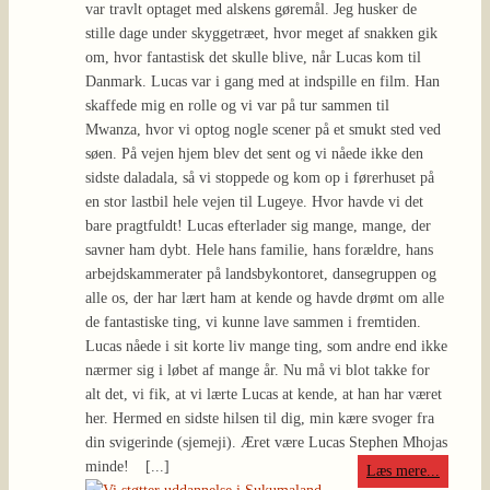
var travlt optaget med alskens gøremål. Jeg husker de
stille dage under skyggetræet, hvor meget af snakken gik
om, hvor fantastisk det skulle blive, når Lucas kom til
Danmark. Lucas var i gang med at indspille en film. Han
skaffede mig en rolle og vi var på tur sammen til
Mwanza, hvor vi optog nogle scener på et smukt sted ved
søen. På vejen hjem blev det sent og vi nåede ikke den
sidste daladala, så vi stoppede og kom op i førerhuset på
en stor lastbil hele vejen til Lugeye. Hvor havde vi det
bare pragtfuldt! Lucas efterlader sig mange, mange, der
savner ham dybt. Hele hans familie, hans forældre, hans
arbejdskammerater på landsbykontoret, dansegruppen og
alle os, der har lært ham at kende og havde drømt om alle
de fantastiske ting, vi kunne lave sammen i fremtiden.
Lucas nåede i sit korte liv mange ting, som andre end ikke
nærmer sig i løbet af mange år. Nu må vi blot takke for
alt det, vi fik, at vi lærte Lucas at kende, at han har været
her. Hermed en sidste hilsen til dig, min kære svoger fra
din svigerinde (sjemeji). Æret være Lucas Stephen Mhojas
minde!
[...]
Læs mere...