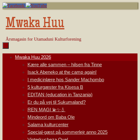
Skip
to
content
Mwaka Huu
Årsmagasin for Utamaduni Kulturforening
Skip
Mwaka Huu 2026
to
Kære alle sammen – hilsen fra Tinne
content
Isack Abeneko at the camp again!
I medicinlære hos Sander Machombo
5 kulturgæster fra Kisesa B
EDITAN (education in Tanzania)
Er du på vej til Sukumaland?
REN MAGI 💫✨💧
Mindeord om Baba Ole
Salama kulturcenter
Special-gæst på sommerlejr anno 2025
Vinterkucheza Oye!