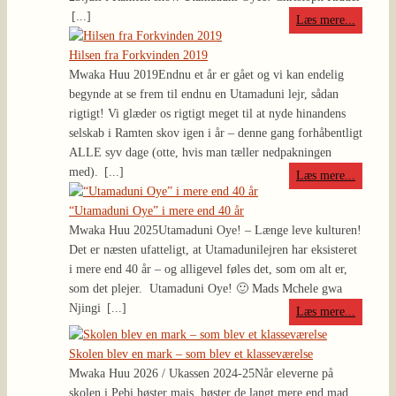
[...]
Læs mere...
Hilsen fra Forkvinden 2019
Mwaka Huu 2019
Endnu et år er gået og vi kan endelig
begynde at se frem til endnu en Utamaduni lejr, sådan
rigtigt! Vi glæder os rigtigt meget til at nyde hinandens
selskab i Ramten skov igen i år – denne gang forhåbentligt
ALLE syv dage (otte, hvis man tæller nedpakningen
med).
[...]
Læs mere...
“Utamaduni Oye” i mere end 40 år
Mwaka Huu 2025
Utamaduni Oye! – Længe leve kulturen!
Det er næsten ufatteligt, at Utamadunilejren har eksisteret
i mere end 40 år – og alligevel føles det, som om alt er,
som det plejer. Utamaduni Oye! 🙂 Mads Mchele gwa
Njingi
[...]
Læs mere...
Skolen blev en mark – som blev et klasseværelse
Mwaka Huu 2026 / Ukassen 2024-25
Når eleverne på
skolen i Pebi høster majs, høster de langt mere end mad.