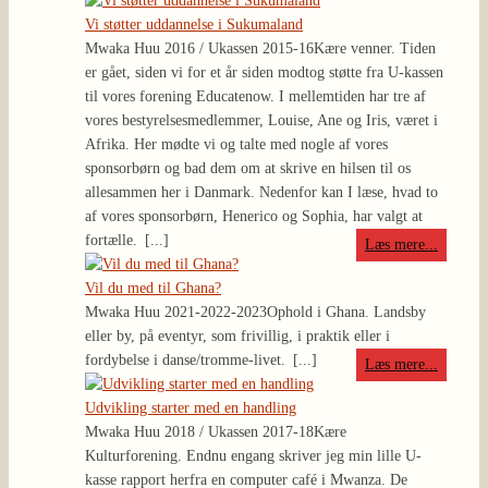
Vi støtter uddannelse i Sukumaland
Mwaka Huu 2016 / Ukassen 2015-16
Kære venner. Tiden
er gået, siden vi for et år siden modtog støtte fra U-kassen
til vores forening Educatenow. I mellemtiden har tre af
vores bestyrelsesmedlemmer, Louise, Ane og Iris, været i
Afrika. Her mødte vi og talte med nogle af vores
sponsorbørn og bad dem om at skrive en hilsen til os
allesammen her i Danmark. Nedenfor kan I læse, hvad to
af vores sponsorbørn, Henerico og Sophia, har valgt at
fortælle.
[...]
Læs mere...
Vil du med til Ghana?
Mwaka Huu 2021-2022-2023
Ophold i Ghana. Landsby
eller by, på eventyr, som frivillig, i praktik eller i
fordybelse i danse/tromme-livet.
[...]
Læs mere...
Udvikling starter med en handling
Mwaka Huu 2018 / Ukassen 2017-18
Kære
Kulturforening. Endnu engang skriver jeg min lille U-
kasse rapport herfra en computer café i Mwanza. De