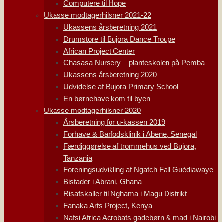
Computere til Hope
Ukasse modtagerhilsner 2021-22
Ukassens årsberetning 2021
Drumstore til Bujora Dance Troupe
African Project Center
Chasasa Nursery – planteskolen på Pemba
Ukassens årsberetning 2020
Udvidelse af Bujora Primary School
En børnehave kom til byen
Ukasse modtagerhilsner 2020
Årsberetning for u-kassen 2019
Forhave & Barfodsklinik i Abene, Senegal
Færdiggørelse af trommehus ved Bujora,
Tanzania
Foreningsudvikling af Ngatch Fall Guédiawaye
Bistader i Abrani, Ghana
Risafskaller til Nghama i Magu Distrikt
Fanaka Arts Project, Kenya
Nafsi Africa Acrobats gadebørn & mad i Nairobi