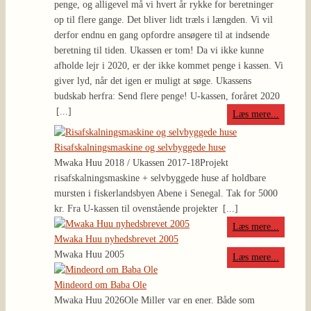
penge, og alligevel må vi hvert år rykke for beretninger
op til flere gange. Det bliver lidt træls i længden. Vi vil
derfor endnu en gang opfordre ansøgere til at indsende
beretning til tiden. Ukassen er tom! Da vi ikke kunne
afholde lejr i 2020, er der ikke kommet penge i kassen. Vi
giver lyd, når det igen er muligt at søge. Ukassens
budskab herfra: Send flere penge! U-kassen, foråret 2020
[...]
Læs mere...
Risafskalningsmaskine og selvbyggede huse
Mwaka Huu 2018 / Ukassen 2017-18
Projekt
risafskalningsmaskine + selvbyggede huse af holdbare
mursten i fiskerlandsbyen Abene i Senegal. Tak for 5000
kr. Fra U-kassen til ovenstående projekter
[...]
Læs mere...
Mwaka Huu nyhedsbrevet 2005
Mwaka Huu 2005
Læs mere...
Mindeord om Baba Ole
Mwaka Huu 2026
Ole Miller var en ener. Både som