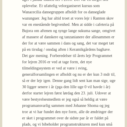
oplevelse. Et ufattelig velorganiseret kursus som
Wanacecilia dansegruppen afholdt for os danseglade
wazunguer. Jeg har altid troet at vores lejr i Ramten skov
var en enestående begivenhed. Men at sidde i cafeteria på
Bujora om aftenen og synge lange sukuma sange, omgivet
af massere af danskere og tanzanianere der allesammen er
der for at være sammen i dans og sang, det var meget tæt
på en tirsdag / onsdag aften i Keramikgårdens baghave.
Det gav mening. Forberedelser til årets lejr Programmet
for lejren 2016 er ved at tage form, det nye
tilmeldingssystem er ved at være i sving,
generalforsamlingen er afholdt og nu er der kun 3 mdr til,
så er der lejr igen. Denne gang lidt sent kan man sige, uge
30 ligger senere i år (pga den lille uge 0 vil havde i år)
derfor starter lejren først lørdag den 23. juli. Udover at
være bestyrelsesmedlem er jeg også så heldig at være
programansvarlig sammen med Johanne Shoma og jeg
tror at vi har fundet den nye form, alle de ændringer der
er sket i programmet over de sidste par år er faldet på
plads, og vi bibeholder programstrukturen med kun små