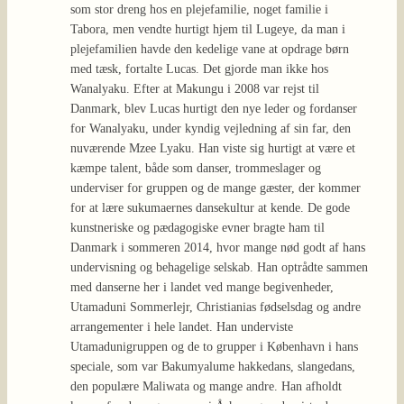
som stor dreng hos en plejefamilie, noget familie i
Tabora, men vendte hurtigt hjem til Lugeye, da man i
plejefamilien havde den kedelige vane at opdrage børn
med tæsk, fortalte Lucas. Det gjorde man ikke hos
Wanalyaku. Efter at Makungu i 2008 var rejst til
Danmark, blev Lucas hurtigt den nye leder og fordanser
for Wanalyaku, under kyndig vejledning af sin far, den
nuværende Mzee Lyaku. Han viste sig hurtigt at være et
kæmpe talent, både som danser, trommeslager og
underviser for gruppen og de mange gæster, der kommer
for at lære sukumaernes dansekultur at kende. De gode
kunstneriske og pædagogiske evner bragte ham til
Danmark i sommeren 2014, hvor mange nød godt af hans
undervisning og behagelige selskab. Han optrådte sammen
med danserne her i landet ved mange begivenheder,
Utamaduni Sommerlejr, Christianias fødselsdag og andre
arrangementer i hele landet. Han underviste
Utamadunigruppen og de to grupper i København i hans
speciale, som var Bakumyalume hakkedans, slangedans,
den populære Maliwata og mange andre. Han afholdt