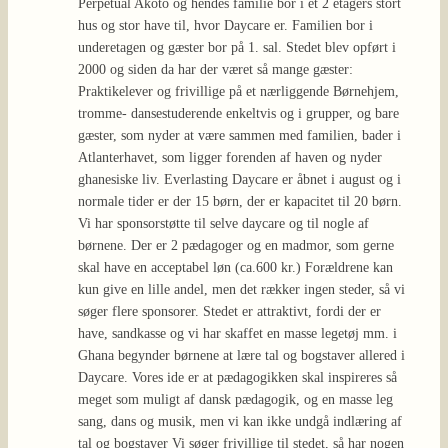
Perpetual Akoto og hendes familie bor i et 2 etagers stort
hus og stor have til, hvor Daycare er. Familien bor i
underetagen og gæster bor på 1. sal. Stedet blev opført i
2000 og siden da har der været så mange gæster:
Praktikelever og frivillige på et nærliggende Børnehjem,
tromme- dansestuderende enkeltvis og i grupper, og bare
gæster, som nyder at være sammen med familien, bader i
Atlanterhavet, som ligger forenden af haven og nyder
ghanesiske liv. Everlasting Daycare er åbnet i august og i
normale tider er der 15 børn, der er kapacitet til 20 børn.
Vi har sponsorstøtte til selve daycare og til nogle af
børnene. Der er 2 pædagoger og en madmor, som gerne
skal have en acceptabel løn (ca.600 kr.) Forældrene kan
kun give en lille andel, men det rækker ingen steder, så vi
søger flere sponsorer. Stedet er attraktivt, fordi der er
have, sandkasse og vi har skaffet en masse legetøj mm. i
Ghana begynder børnene at lære tal og bogstaver allered i
Daycare. Vores ide er at pædagogikken skal inspireres så
meget som muligt af dansk pædagogik, og en masse leg
sang, dans og musik, men vi kan ikke undgå indlæring af
tal og bogstaver Vi søger frivillige til stedet, så har nogen