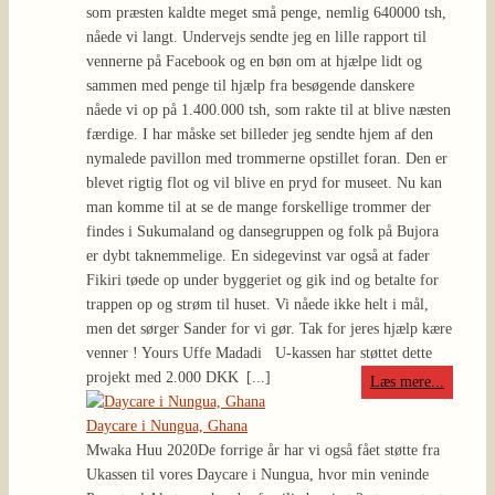
som præsten kaldte meget små penge, nemlig 640000 tsh,
nåede vi langt. Undervejs sendte jeg en lille rapport til
vennerne på Facebook og en bøn om at hjælpe lidt og
sammen med penge til hjælp fra besøgende danskere
nåede vi op på 1.400.000 tsh, som rakte til at blive næsten
færdige. I har måske set billeder jeg sendte hjem af den
nymalede pavillon med trommerne opstillet foran. Den er
blevet rigtig flot og vil blive en pryd for museet. Nu kan
man komme til at se de mange forskellige trommer der
findes i Sukumaland og dansegruppen og folk på Bujora
er dybt taknemmelige. En sidegevinst var også at fader
Fikiri tøede op under byggeriet og gik ind og betalte for
trappen op og strøm til huset. Vi nåede ikke helt i mål,
men det sørger Sander for vi gør. Tak for jeres hjælp kære
venner ! Yours Uffe Madadi U-kassen har støttet dette
projekt med 2.000 DKK
[...]
Læs mere...
Daycare i Nungua, Ghana
Mwaka Huu 2020
De forrige år har vi også fået støtte fra
Ukassen til vores Daycare i Nungua, hvor min veninde