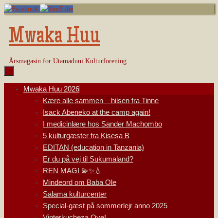
Skip
to
content
Mwaka Huu
Årsmagasin for Utamaduni Kulturforening
Skip
Mwaka Huu 2026
to
Kære alle sammen – hilsen fra Tinne
content
Isack Abeneko at the camp again!
I medicinlære hos Sander Machombo
5 kulturgæster fra Kisesa B
EDITAN (education in Tanzania)
Er du på vej til Sukumaland?
REN MAGI 💫✨💧
Mindeord om Baba Ole
Salama kulturcenter
Special-gæst på sommerlejr anno 2025
Vinterkucheza Oye!