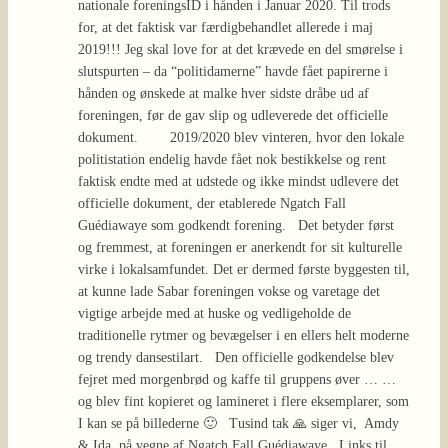
nationale foreningsID i hånden i Januar 2020. Til trods
for, at det faktisk var færdigbehandlet allerede i maj
2019!!! Jeg skal love for at det krævede en del smørelse i
slutspurten – da “politidamerne” havde fået papirerne i
hånden og ønskede at malke hver sidste dråbe ud af
foreningen, før de gav slip og udleverede det officielle
dokument. 2019/2020 blev vinteren, hvor den lokale
politistation endelig havde fået nok bestikkelse og rent
faktisk endte med at udstede og ikke mindst udlevere det
officielle dokument, der etablerede Ngatch Fall
Guédiawaye som godkendt forening. Det betyder først
og fremmest, at foreningen er anerkendt for sit kulturelle
virke i lokalsamfundet. Det er dermed første byggesten til,
at kunne lade Sabar foreningen vokse og varetage det
vigtige arbejde med at huske og vedligeholde de
traditionelle rytmer og bevægelser i en ellers helt moderne
og trendy dansestilart. Den officielle godkendelse blev
fejret med morgenbrød og kaffe til gruppens øver … …
og blev fint kopieret og lamineret i flere eksemplarer, som
I kan se på billederne 🙂 Tusind tak 🙏 siger vi, Amdy
& Ida, på vegne af Ngatch Fall Guédiawaye Links til