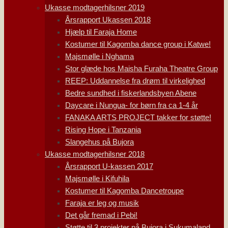
Ukasse modtagerhilsner 2019
Årsrapport Ukassen 2018
Hjælp til Faraja Home
Kostumer til Kagomba dance group i Katwe!
Majsmølle i Nghama
Stor glæde hos Maisha Furaha Theatre Group
REEP: Uddannelse fra drøm til virkelighed
Bedre sundhed i fiskerlandsbyen Abene
Daycare i Nungua- for børn fra ca 1-4 år
FANAKA ARTS PROJECT takker for støtte!
Rising Hope i Tanzania
Slangehus på Bujora
Ukasse modtagerhilsner 2018
Årsrapport U-kassen 2017
Majsmølle i Kifuhila
Kostumer til Kagomba Dancetroupe
Faraja er leg og musik
Det går fremad i Pebi!
Støtte til 3 projekter på Bujora i Sukumaland