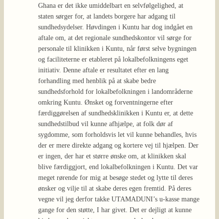
Ghana er det ikke umiddelbart en selvfølgelighed, at
staten sørger for, at landets borgere har adgang til
sundhedsydelser. Høvdingen i Kuntu har dog indgået en
aftale om, at det regionale sundhedskontor vil sørge for
personale til klinikken i Kuntu, når først selve bygningen
og faciliteterne er etableret på lokalbefolkningens eget
initiativ. Denne aftale er resultatet efter en lang
forhandling med henblik på at skabe bedre
sundhedsforhold for lokalbefolkningen i landområderne
omkring Kuntu. Ønsket og forventningerne efter
færdiggørelsen af sundhedsklinikken i Kuntu er, at dette
sundhedstilbud vil kunne afhjælpe, at folk dør af
sygdomme, som forholdsvis let vil kunne behandles, hvis
der er mere direkte adgang og kortere vej til hjælpen. Der
er ingen, der har et større ønske om, at klinikken skal
blive færdiggjort, end lokalbefolkningen i Kuntu. Det var
meget rørende for mig at besøge stedet og lytte til deres
ønsker og vilje til at skabe deres egen fremtid. På deres
vegne vil jeg derfor takke UTAMADUNI’s u-kasse mange
gange for den støtte, I har givet. Det er dejligt at kunne