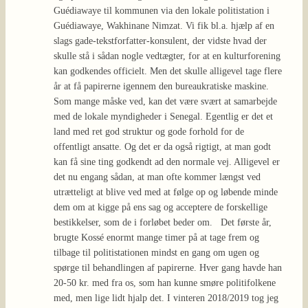
Guédiawaye til kommunen via den lokale politistation i
Guédiawaye, Wakhinane Nimzat. Vi fik bl.a. hjælp af en
slags gade-tekstforfatter-konsulent, der vidste hvad der
skulle stå i sådan nogle vedtægter, for at en kulturforening
kan godkendes officielt. Men det skulle alligevel tage flere
år at få papirerne igennem den bureaukratiske maskine.
Som mange måske ved, kan det være svært at samarbejde
med de lokale myndigheder i Senegal. Egentlig er det et
land med ret god struktur og gode forhold for de
offentligt ansatte. Og det er da også rigtigt, at man godt
kan få sine ting godkendt ad den normale vej. Alligevel er
det nu engang sådan, at man ofte kommer længst ved
utrætteligt at blive ved med at følge op og løbende minde
dem om at kigge på ens sag og acceptere de forskellige
bestikkelser, som de i forløbet beder om. Det første år,
brugte Kossé enormt mange timer på at tage frem og
tilbage til politistationen mindst en gang om ugen og
spørge til behandlingen af papirerne. Hver gang havde han
20-50 kr. med fra os, som han kunne smøre politifolkene
med, men lige lidt hjalp det. I vinteren 2018/2019 tog jeg