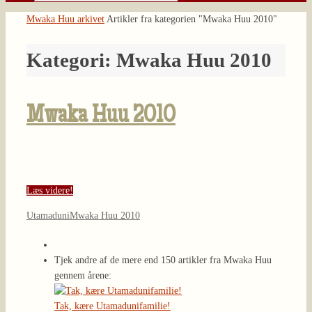
Søg
efter:
Home
Mwaka Huu arkivet
Artikler fra kategorien "Mwaka Huu 2010"
Kategori:
Mwaka Huu 2010
Mwaka Huu 2010
Læs videre!
Utamaduni
Mwaka Huu 2010
Tjek andre af de mere end 150 artikler fra Mwaka Huu
gennem årene:
Tak, kære Utamadunifamilie!