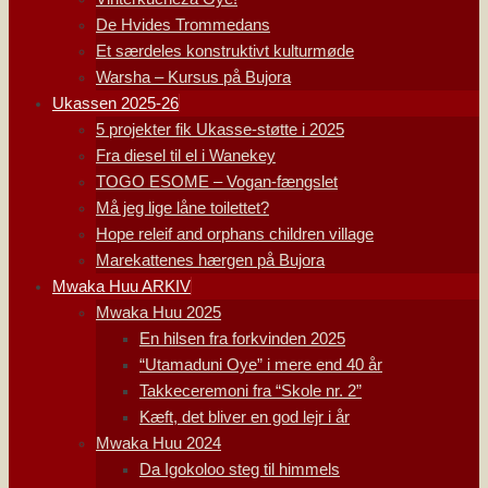
De Hvides Trommedans
Et særdeles konstruktivt kulturmøde
Warsha – Kursus på Bujora
Ukassen 2025-26
5 projekter fik Ukasse-støtte i 2025
Fra diesel til el i Wanekey
TOGO ESOME – Vogan-fængslet
Må jeg lige låne toilettet?
Hope releif and orphans children village
Marekattenes hærgen på Bujora
Mwaka Huu ARKIV
Mwaka Huu 2025
En hilsen fra forkvinden 2025
“Utamaduni Oye” i mere end 40 år
Takkeceremoni fra “Skole nr. 2”
Kæft, det bliver en god lejr i år
Mwaka Huu 2024
Da Igokoloo steg til himmels