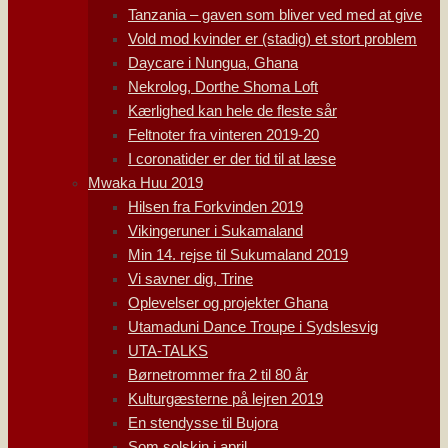
Tanzania – gaven som bliver ved med at give
Vold mod kvinder er (stadig) et stort problem
Daycare i Nungua, Ghana
Nekrolog, Dorthe Shoma Loft
Kærlighed kan hele de fleste sår
Feltnoter fra vinteren 2019-20
I coronatider er der tid til at læse
Mwaka Huu 2019
Hilsen fra Forkvinden 2019
Vikingeruner i Sukamaland
Min 14. rejse til Sukumaland 2019
Vi savner dig, Trine
Oplevelser og projekter Ghana
Utamaduni Dance Troupe i Sydslesvig
UTA-TALKS
Børnetrommer fra 2 til 80 år
Kulturgæsterne på lejren 2019
En stendysse til Bujora
Som solskin i april