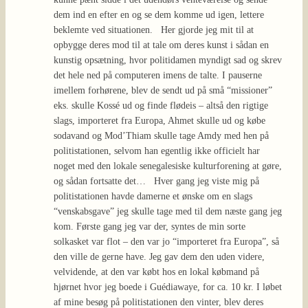
dem ind en efter en og se dem komme ud igen, lettere
beklemte ved situationen. Her gjorde jeg mit til at
opbygge deres mod til at tale om deres kunst i sådan en
kunstig opsætning, hvor politidamen myndigt sad og skrev
det hele ned på computeren imens de talte. I pauserne
imellem forhørene, blev de sendt ud på små “missioner”
eks. skulle Kossé ud og finde flødeis – altså den rigtige
slags, importeret fra Europa, Ahmet skulle ud og købe
sodavand og Mod’Thiam skulle tage Amdy med hen på
politistationen, selvom han egentlig ikke officielt har
noget med den lokale senegalesiske kulturforening at gøre,
og sådan fortsatte det… Hver gang jeg viste mig på
politistationen havde damerne et ønske om en slags
“venskabsgave” jeg skulle tage med til dem næste gang jeg
kom. Første gang jeg var der, syntes de min sorte
solkasket var flot – den var jo “importeret fra Europa”, så
den ville de gerne have. Jeg gav dem den uden videre,
velvidende, at den var købt hos en lokal købmand på
hjørnet hvor jeg boede i Guédiawaye, for ca. 10 kr. I løbet
af mine besøg på politistationen den vinter, blev deres