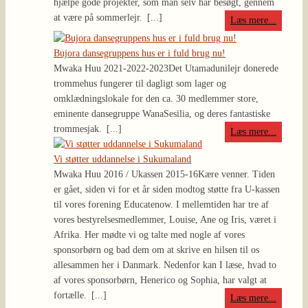
hjælpe gode projekter, som man selv har besøgt, gennem
at være på sommerlejr.
[...]
Læs mere...
Bujora dansegruppens hus er i fuld brug nu!
Mwaka Huu 2021-2022-2023
Det Utamadunilejr donerede
trommehus fungerer til dagligt som lager og
omklædningslokale for den ca. 30 medlemmer store,
eminente dansegruppe WanaSesilia, og deres fantastiske
trommesjak.
[...]
Læs mere...
Vi støtter uddannelse i Sukumaland
Mwaka Huu 2016 / Ukassen 2015-16
Kære venner. Tiden
er gået, siden vi for et år siden modtog støtte fra U-kassen
til vores forening Educatenow. I mellemtiden har tre af
vores bestyrelsesmedlemmer, Louise, Ane og Iris, været i
Afrika. Her mødte vi og talte med nogle af vores
sponsorbørn og bad dem om at skrive en hilsen til os
allesammen her i Danmark. Nedenfor kan I læse, hvad to
af vores sponsorbørn, Henerico og Sophia, har valgt at
fortælle.
[...]
Læs mere...