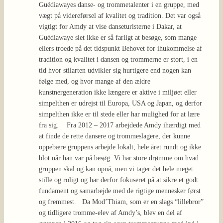
Guédiawayes danse- og trommetalenter i en gruppe, med
vægt på videreførsel af kvalitet og tradition. Det var også
vigtigt for Amdy at vise danseturisterne i Dakar, at
Guédiawaye slet ikke er så farligt at besøge, som mange
ellers troede på det tidspunkt Behovet for ihukommelse af
tradition og kvalitet i dansen og trommerne er stort, i en
tid hvor stilarten udvikler sig hurtigere end nogen kan
følge med, og hvor mange af den ældre
kunstnergeneration ikke længere er aktive i miljøet eller
simpelthen er udrejst til Europa, USA og Japan, og derfor
simpelthen ikke er til stede eller har mulighed for at lære
fra sig. Fra 2012 – 2017 arbejdede Amdy ihærdigt med
at finde de rette dansere og trommeslagere, der kunne
oppebære gruppens arbejde lokalt, hele året rundt og ikke
blot når han var på besøg. Vi har store drømme om hvad
gruppen skal og kan opnå, men vi tager det hele meget
stille og roligt og har derfor fokuseret på at sikre et godt
fundament og samarbejde med de rigtige mennesker først
og fremmest. Da Mod’Thiam, som er en slags “lillebror”
og tidligere tromme-elev af Amdy’s, blev en del af