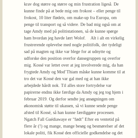
krav dog større og større og min frustration ligeså. De
kunne finde på at bede mig om frokost – eller penge til
frokost, 10 liter flødeis, om make-up fra Europa, om
penge til transport og så videre. De bad mig også om at
tage Amdy med på politistationen, så de kunne spørge
ham hvordan jeg havde lært Wolof. Alt i alt en virkelig
frustrerende oplevelse med nogle politifolk, der tydeligt
sad på magten og ikke var blege for at udnytte og
udforske den position overfor dansegruppen og overfor
mig. Kossé var lettet over at jeg involverede mig, da han
frygtede Amdy og Mod’Thiam måske kunne komme til at
tro det var Kossé den var gal med og at han ikke
arbejdede hårdt nok. Til alles store fortrydelse var
papirerne endnu ikke færdige da Amdy og jeg tog hjem i
februar 2019. Og derfor sendte jeg ansøgningen om
økonomisk støtte til ukassen, så vi kunne sende penge
afsted til Kossé, så han kunne færdiggøre processen.
Ngatch Fall Guédiawaye er “født” Efter en ventetid på
flere år (!) og mange, mange besøg og besmørelser af det
lokale politi, fik Kossé den officielle godkendelse og det