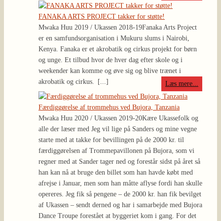
FANAKA ARTS PROJECT takker for støtte!
Mwaka Huu 2019 / Ukassen 2018-19
Fanaka Arts Project
er en samfundsorganisation i Mukuru slums i Nairobi,
Kenya. Fanaka er et akrobatik og cirkus projekt for børn
og unge. Et tilbud hvor de hver dag efter skole og i
weekender kan komme og øve sig og blive trænet i
akrobatik og cirkus.
[...]
Læs mere...
Færdiggørelse af trommehus ved Bujora, Tanzania
Mwaka Huu 2020 / Ukassen 2019-20
Kære Ukassefolk og
alle der læser med Jeg vil lige på Sanders og mine vegne
starte med at takke for bevillingen på de 2000 kr. til
færdiggørelsen af Trommepavillonen på Bujora, som vi
regner med at Sander tager ned og forestår sidst på året så
han kan nå at bruge den billet som han havde købt med
afrejse i Januar, men som han måtte aflyse fordi han skulle
opereres. Jeg fik så pengene – de 2000 kr. han fik bevilget
af Ukassen – sendt derned og har i samarbejde med Bujora
Dance Troupe forestået at byggeriet kom i gang. For det