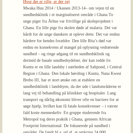
Hvor der er vilje, er der vej
Mwaka Huu 2014 / Ukassen 2013-14
– om vejen til en
sundhedsklinik i et marginaliseret område i Ghana To
unge piger fra Århus var frivillige på skoleprojektet i
Ghana. En lille pige fra skolen døde af malaria. Det var
hårdt for de unge danskere at opleve dette. Det var endnu
hårdere for hendes forældre. Den lille Rita’s død var
endnu en konsekvens af mangel på oplysning vedrørende
sundhed – og ringe adgang til en sundhedsklinik og
dermed de basale sundhedsydelser, der kan redde liv.
Kuntu er en lille landsby i nærheden af Saltpond, i Central
Region i Ghana. Den lokale høvding i Kuntu, Nana Kwesi
Brebo III, har et stort ønske om at etablere en
sundhedsklinik i landsbyen, da der ude i landområderne er
lang vej til behandling på klinikker og hospitaler. Lang
transport og dårlig økonomi bliver ofte en barriere for at
søge hjælp, hvilket kan få fatale konsekvenser – i værste
fald koste menneskeliv. En gruppe studerende fra
Metropol tog deres praktik i Ghana, gennem African
Footprint International. De fokuserede på sundhed i
området. De fandt bl.a. ud af, at omkring 24.000