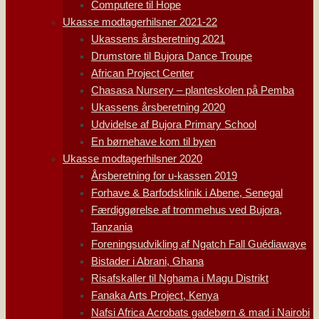
Computere til Hope
Ukasse modtagerhilsner 2021-22
Ukassens årsberetning 2021
Drumstore til Bujora Dance Troupe
African Project Center
Chasasa Nursery – planteskolen på Pemba
Ukassens årsberetning 2020
Udvidelse af Bujora Primary School
En børnehave kom til byen
Ukasse modtagerhilsner 2020
Årsberetning for u-kassen 2019
Forhave & Barfodsklinik i Abene, Senegal
Færdiggørelse af trommehus ved Bujora,
Tanzania
Foreningsudvikling af Ngatch Fall Guédiawaye
Bistader i Abrani, Ghana
Risafskaller til Nghama i Magu Distrikt
Fanaka Arts Project, Kenya
Nafsi Africa Acrobats gadebørn & mad i Nairobi