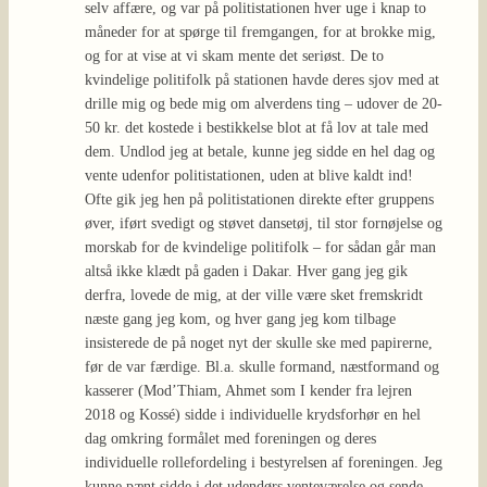
selv affære, og var på politistationen hver uge i knap to
måneder for at spørge til fremgangen, for at brokke mig,
og for at vise at vi skam mente det seriøst. De to
kvindelige politifolk på stationen havde deres sjov med at
drille mig og bede mig om alverdens ting – udover de 20-
50 kr. det kostede i bestikkelse blot at få lov at tale med
dem. Undlod jeg at betale, kunne jeg sidde en hel dag og
vente udenfor politistationen, uden at blive kaldt ind!
Ofte gik jeg hen på politistationen direkte efter gruppens
øver, iført svedigt og støvet dansetøj, til stor fornøjelse og
morskab for de kvindelige politifolk – for sådan går man
altså ikke klædt på gaden i Dakar. Hver gang jeg gik
derfra, lovede de mig, at der ville være sket fremskridt
næste gang jeg kom, og hver gang jeg kom tilbage
insisterede de på noget nyt der skulle ske med papirerne,
før de var færdige. Bl.a. skulle formand, næstformand og
kasserer (Mod’Thiam, Ahmet som I kender fra lejren
2018 og Kossé) sidde i individuelle krydsforhør en hel
dag omkring formålet med foreningen og deres
individuelle rollefordeling i bestyrelsen af foreningen. Jeg
kunne pænt sidde i det udendørs venteværelse og sende