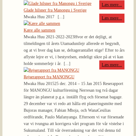
Læs mere...
Glade hilsner fra Manongu i Sverige
Mwaka Huu 2017
[...]
Læs mere...
Kære alle sammen
Mwaka Huu 2021-2022-2023
Hvor er det dejligt, at
tilmeldingen til årets Utamadunilejr allerede er begyndt,
og at vi hver dag kan se, deltagerantallet stige! Efter to års
aflyste lejre er vi, i bestyrelsen, endeligt sikre på at vi kan
holde sommerlejr i år.
[...]
Læs mere...
Rejserapport fra MANONGU
Mwaka Huu 2015
25 dec. 2014 – 15 Jan 2015 Reserapport
för MANONGU kulturförening Nerresan tog två dagar
längre än planerat p.g.a. inställt flyg och försenat bagage.
29 december var vi redo att hålla ett planeringsmöte med
Bujoras manager, Fabian Mhoja, och WanaCesilias
ordförande, Paulo Mafanyanga. Eftersom vi var försenade
var vi tvungna att korrigera vårt program för vår vistelse i
Sukumaland. Till vår överraskning var det vid denna tid