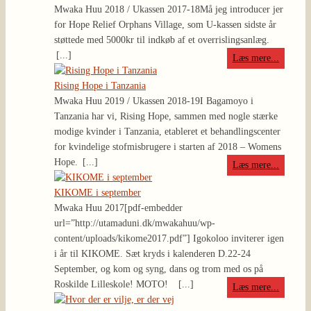
Mwaka Huu 2018 / Ukassen 2017-18
Må jeg introducer jer
for Hope Relief Orphans Village, som U-kassen sidste år
støttede med 5000kr til indkøb af et overrislingsanlæg.
[...]
Læs mere...
Rising Hope i Tanzania
Mwaka Huu 2019 / Ukassen 2018-19
I Bagamoyo i
Tanzania har vi, Rising Hope, sammen med nogle stærke
modige kvinder i Tanzania, etableret et behandlingscenter
for kvindelige stofmisbrugere i starten af 2018 – Womens
Hope.
[...]
Læs mere...
KIKOME i september
Mwaka Huu 2017
[pdf-embedder
url=”http://utamaduni.dk/mwakahuu/wp-
content/uploads/kikome2017.pdf”] Igokoloo inviterer igen
i år til KIKOME. Sæt kryds i kalenderen D.22-24
September, og kom og syng, dans og trom med os på
Roskilde Lilleskole! MOTO!
[...]
Læs mere...