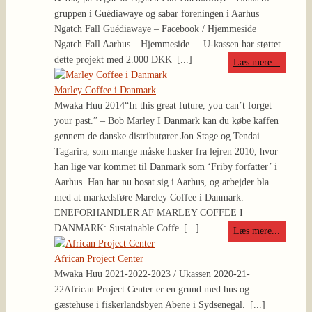
gruppen i Guédiawaye og sabar foreningen i Aarhus
Ngatch Fall Guédiawaye – Facebook / Hjemmeside
Ngatch Fall Aarhus – Hjemmeside U-kassen har støttet
dette projekt med 2.000 DKK
[...]
Læs mere...
Marley Coffee i Danmark
Mwaka Huu 2014
“In this great future, you can’t forget
your past.” – Bob Marley I Danmark kan du købe kaffen
gennem de danske distributører Jon Stage og Tendai
Tagarira, som mange måske husker fra lejren 2010, hvor
han lige var kommet til Danmark som ‘Friby forfatter’ i
Aarhus. Han har nu bosat sig i Aarhus, og arbejder bla.
med at markedsføre Mareley Coffee i Danmark.
ENEFORHANDLER AF MARLEY COFFEE I
DANMARK: Sustainable Coffe
[...]
Læs mere...
African Project Center
Mwaka Huu 2021-2022-2023 / Ukassen 2020-21-
22
African Project Center er en grund med hus og
gæstehuse i fiskerlandsbyen Abene i Sydsenegal.
[...]