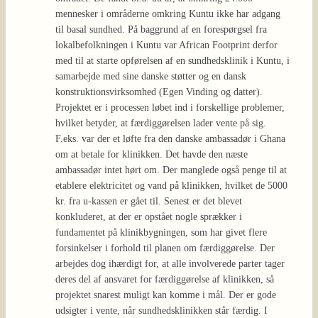
mennesker i områderne omkring Kuntu ikke har adgang
til basal sundhed. På baggrund af en forespørgsel fra
lokalbefolkningen i Kuntu var African Footprint derfor
med til at starte opførelsen af en sundhedsklinik i Kuntu, i
samarbejde med sine danske støtter og en dansk
konstruktionsvirksomhed (Egen Vinding og datter).
Projektet er i processen løbet ind i forskellige problemer,
hvilket betyder, at færdiggørelsen lader vente på sig.
F.eks. var der et løfte fra den danske ambassadør i Ghana
om at betale for klinikken. Det havde den næste
ambassadør intet hørt om. Der manglede også penge til at
etablere elektricitet og vand på klinikken, hvilket de 5000
kr. fra u-kassen er gået til. Senest er det blevet
konkluderet, at der er opstået nogle sprækker i
fundamentet på klinikbygningen, som har givet flere
forsinkelser i forhold til planen om færdiggørelse. Der
arbejdes dog ihærdigt for, at alle involverede parter tager
deres del af ansvaret for færdiggørelse af klinikken, så
projektet snarest muligt kan komme i mål. Der er gode
udsigter i vente, når sundhedsklinikken står færdig. I