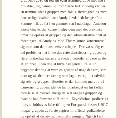
gruppen i 2016 og tog sin egen trommegruppe med ind i
projektet, tog dansen og trommerne fart. Endelig var der
en trommeleder i gruppen med fokus, ihærdighed og med
den særlige kvalitet, som Amdy havde ledt længe efter.
Sammen fik de fat i en gammel ven i nabolaget, Amadou
Kossé Gueye, der kunne hjælpe dem med det praktiske
omkring opstart af gruppen og den administrative drift af
foreningen, så Amdy og Mod’Thiam kunne koncentrere
sig mere om det kunstneriske arbejde. Der var stadig en
del problemer i at finde den rette danseleder i gruppen og
flere forskellige dansere prøvede i perioder at være en del
af gruppen, uden dog at blive hængende. Fra 2017
begyndte der dog at være en gruppe af unge dansere, som
kom og øvede mere fast og som lagde energi i at udvikle
sig selv og gruppen. Herefter er der kommet mere ro på
danserne i gruppen, idet de har oparbejdet en fin fælles
forståelse af hvilken energi de skal lægge i gruppen og
hvad de kan forvente at få retur. Krydsforhør, jordbæris i
litervis, lufthavns-læbestift og en Europæisk kasket I 2017
indgav gruppen de første papirer til officiel godkendelse
og opstart af danse- og trommeforeningen, Ngatch Fall