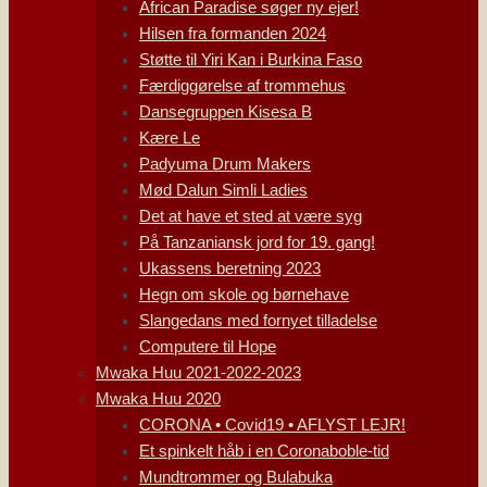
African Paradise søger ny ejer!
Hilsen fra formanden 2024
Støtte til Yiri Kan i Burkina Faso
Færdiggørelse af trommehus
Dansegruppen Kisesa B
Kære Le
Padyuma Drum Makers
Mød Dalun Simli Ladies
Det at have et sted at være syg
På Tanzaniansk jord for 19. gang!
Ukassens beretning 2023
Hegn om skole og børnehave
Slangedans med fornyet tilladelse
Computere til Hope
Mwaka Huu 2021-2022-2023
Mwaka Huu 2020
CORONA • Covid19 • AFLYST LEJR!
Et spinkelt håb i en Coronaboble-tid
Mundtrommer og Bulabuka