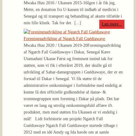
Mwaka Huu 2016 / Ukassen 2015-16
Igen i år fik jeg,
Mette, en donation fra U-kassen til indkøb af medicin i
Senegal og til transport og behandling af akutte tilfælde i
min lille klinik. Tak for det.
[...]
Læs mere...
Foreningsudvikling af Ngatch Fall Guédiawaye
Mwaka Huu 2020 / Ukassen 2019-20
Foreningsudvikling
af Ngatch Fall Guédiawaye i Dakar, Senegal Kære
Utamaduni Ukasse Først og fremmest tusind tak for
støtten, som vi fik i efteråret 2019, der skulle gå til
udvikling af Sabar-dansegruppen i Guédiawaye, der er en
forstad til Dakar i Senegal. Vi fik støtte til de
administrative omkostninger i forbindelse med endelig at
kunne få den officielle godkendelse af danse- &
trommegruppen som forening i Dakar på plads. Det har
været en lang og utrolig omkostningsfuld affære ift.
produktet, men med støtten fra Ukassen er vi endelig i
mål! Lidt forhistorie om projekt Ngatch Fall
Guédiawaye Ngatch Fall Guédiawaye startede tilbage i
2012 med en idé Amdy og Ida havde om at samle