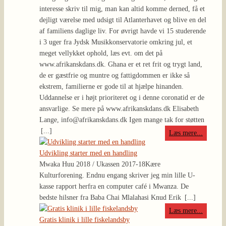
interesse skriv til mig, man kan altid komme derned, få et
dejligt værelse med udsigt til Atlanterhavet og blive en del
af familiens daglige liv. For øvrigt havde vi 15 studerende
i 3 uger fra Jydsk Musikkonservatorie omkring jul, et
meget vellykket ophold, læs evt. om det på
www.afrikanskdans.dk. Ghana er et ret frit og trygt land,
de er gæstfrie og muntre og fattigdommen er ikke så
ekstrem, familierne er gode til at hjælpe hinanden.
Uddannelse er i højt prioriteret og i denne coronatid er de
ansvarlige. Se mere på www.afrikanskdans.dk Elisabeth
Lange, info@afrikanskdans.dk Igen mange tak for støtten
[...]
Læs mere...
Udvikling starter med en handling
Mwaka Huu 2018 / Ukassen 2017-18
Kære
Kulturforening. Endnu engang skriver jeg min lille U-
kasse rapport herfra en computer café i Mwanza. De
bedste hilsner fra Baba Chai Mlalahasi Knud Erik
[...]
Læs mere...
Gratis klinik i lille fiskelandsby