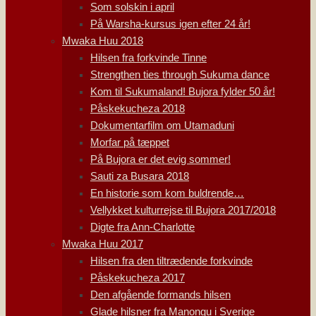
Som solskin i april
På Warsha-kursus igen efter 24 år!
Mwaka Huu 2018
Hilsen fra forkvinde Tinne
Strengthen ties through Sukuma dance
Kom til Sukumaland! Bujora fylder 50 år!
Påskekucheza 2018
Dokumentarfilm om Utamaduni
Morfar på tæppet
På Bujora er det evig sommer!
Sauti za Busara 2018
En historie som kom buldrende…
Vellykket kulturrejse til Bujora 2017/2018
Digte fra Ann-Charlotte
Mwaka Huu 2017
Hilsen fra den tiltrædende forkvinde
Påskekucheza 2017
Den afgående formands hilsen
Glade hilsner fra Manongu i Sverige