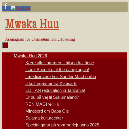
Skip
to
content
Mwaka Huu
Årsmagasin for Utamaduni Kulturforening
Skip
Mwaka Huu 2026
to
Kære alle sammen – hilsen fra Tinne
content
Isack Abeneko at the camp again!
I medicinlære hos Sander Machombo
5 kulturgæster fra Kisesa B
EDITAN (education in Tanzania)
Er du på vej til Sukumaland?
REN MAGI 💫✨💧
Mindeord om Baba Ole
Salama kulturcenter
Special-gæst på sommerlejr anno 2025