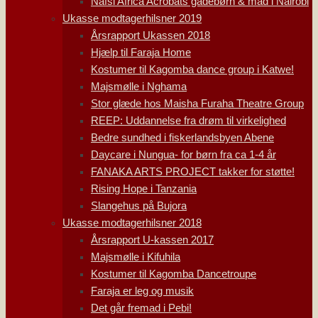
Nafsi Africa Acrobats gadebørn & mad i Nairobi
Ukasse modtagerhilsner 2019
Årsrapport Ukassen 2018
Hjælp til Faraja Home
Kostumer til Kagomba dance group i Katwe!
Majsmølle i Nghama
Stor glæde hos Maisha Furaha Theatre Group
REEP: Uddannelse fra drøm til virkelighed
Bedre sundhed i fiskerlandsbyen Abene
Daycare i Nungua- for børn fra ca 1-4 år
FANAKA ARTS PROJECT takker for støtte!
Rising Hope i Tanzania
Slangehus på Bujora
Ukasse modtagerhilsner 2018
Årsrapport U-kassen 2017
Majsmølle i Kifuhila
Kostumer til Kagomba Dancetroupe
Faraja er leg og musik
Det går fremad i Pebi!