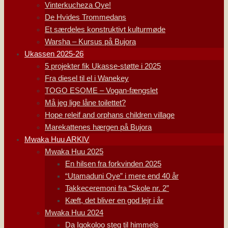
Vinterkucheza Oye!
De Hvides Trommedans
Et særdeles konstruktivt kulturmøde
Warsha – Kursus på Bujora
Ukassen 2025-26
5 projekter fik Ukasse-støtte i 2025
Fra diesel til el i Wanekey
TOGO ESOME – Vogan-fængslet
Må jeg lige låne toilettet?
Hope releif and orphans children village
Marekattenes hærgen på Bujora
Mwaka Huu ARKIV
Mwaka Huu 2025
En hilsen fra forkvinden 2025
“Utamaduni Oye” i mere end 40 år
Takkeceremoni fra “Skole nr. 2”
Kæft, det bliver en god lejr i år
Mwaka Huu 2024
Da Igokoloo steg til himmels