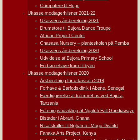
Computere til Hope
Ukasse modtagerhilsner 2021-22
Ukassens årsberetning 2021
Drumstore til Bujora Dance Troupe
African Project Center
Chasasa Nursery – planteskolen på Pemba
Ukassens årsberetning 2020
Udvidelse af Bujora Primary School
En børnehave kom til byen
Ukasse modtagerhilsner 2020
Årsberetning for u-kassen 2019
Forhave & Barfodsklinik i Abene, Senegal
Færdiggørelse af trommehus ved Bujora,
Tanzania
Foreningsudvikling af Ngatch Fall Guédiawaye
Bistader i Abrani, Ghana
Risafskaller til Nghama i Magu Distrikt
Fanaka Arts Project, Kenya