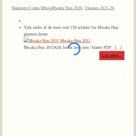
Makungu Lyaku Mhoja
Mwaka Huu 2026
,
Ukassen 2025-26
Tjek andre af de mere end 150 artikler fra Mwaka Huu
gennem årene:
Mwaka Huu 2011
Mwaka Huu 2011
Klik for at læse som ‘bladre PDF’
[...]
Mwaka
foreni
Læs mere...
regnfy
decemb
jorden