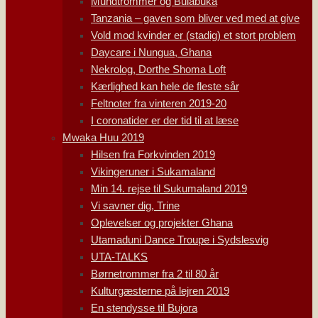
Mundtrommer og Bulabuka
Tanzania – gaven som bliver ved med at give
Vold mod kvinder er (stadig) et stort problem
Daycare i Nungua, Ghana
Nekrolog, Dorthe Shoma Loft
Kærlighed kan hele de fleste sår
Feltnoter fra vinteren 2019-20
I coronatider er der tid til at læse
Mwaka Huu 2019
Hilsen fra Forkvinden 2019
Vikingeruner i Sukamaland
Min 14. rejse til Sukumaland 2019
Vi savner dig, Trine
Oplevelser og projekter Ghana
Utamaduni Dance Troupe i Sydslesvig
UTA-TALKS
Børnetrommer fra 2 til 80 år
Kulturgæsterne på lejren 2019
En stendysse til Bujora