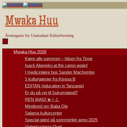
Skip
to
content
Mwaka Huu
Årsmagasin for Utamaduni Kulturforening
Skip
Mwaka Huu 2026
to
Kære alle sammen – hilsen fra Tinne
content
Isack Abeneko at the camp again!
I medicinlære hos Sander Machombo
5 kulturgæster fra Kisesa B
EDITAN (education in Tanzania)
Er du på vej til Sukumaland?
REN MAGI 💫✨💧
Mindeord om Baba Ole
Salama kulturcenter
Special-gæst på sommerlejr anno 2025
Vinterkucheza Oye!