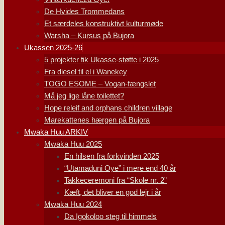
De Hvides Trommedans
Et særdeles konstruktivt kulturmøde
Warsha – Kursus på Bujora
Ukassen 2025-26
5 projekter fik Ukasse-støtte i 2025
Fra diesel til el i Wanekey
TOGO ESOME – Vogan-fængslet
Må jeg lige låne toilettet?
Hope releif and orphans children village
Marekattenes hærgen på Bujora
Mwaka Huu ARKIV
Mwaka Huu 2025
En hilsen fra forkvinden 2025
“Utamaduni Oye” i mere end 40 år
Takkeceremoni fra “Skole nr. 2”
Kæft, det bliver en god lejr i år
Mwaka Huu 2024
Da Igokoloo steg til himmels