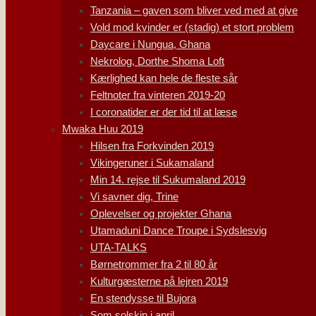
Tanzania – gaven som bliver ved med at give
Vold mod kvinder er (stadig) et stort problem
Daycare i Nungua, Ghana
Nekrolog, Dorthe Shoma Loft
Kærlighed kan hele de fleste sår
Feltnoter fra vinteren 2019-20
I coronatider er der tid til at læse
Mwaka Huu 2019
Hilsen fra Forkvinden 2019
Vikingeruner i Sukamaland
Min 14. rejse til Sukumaland 2019
Vi savner dig, Trine
Oplevelser og projekter Ghana
Utamaduni Dance Troupe i Sydslesvig
UTA-TALKS
Børnetrommer fra 2 til 80 år
Kulturgæsterne på lejren 2019
En stendysse til Bujora
Som solskin i april