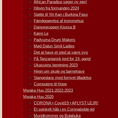
African Paradise søger ny ejer!
Hilsen fra formanden 2024
Støtte til Yiri Kan i Burkina Faso
Færdiggørelse af trommehus
Dansegruppen Kisesa B
Kære Le
Padyuma Drum Makers
Mød Dalun Simli Ladies
Det at have et sted at være syg
På Tanzaniansk jord for 19. gang!
Ukassens beretning 2023
Hegn om skole og børnehave
Slangedans med fornyet tilladelse
Computere til Hope
Mwaka Huu 2021-2022-2023
Mwaka Huu 2020
CORONA • Covid19 • AFLYST LEJR!
Et spinkelt håb i en Coronaboble-tid
Mundtrommer og Bulabuka