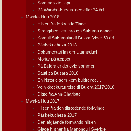
Som solskin i april
På Warsha-kursus igen efter 24 år!
Mwaka Huu 2018
Hilsen fra forkvinde Tinne
Strengthen ties through Sukuma dance
Kom til Sukumaland! Bujora fylder 50 år!
Påskekucheza 2018
Dokumentarfilm om Utamaduni
Morfar på tæppet
På Bujora er det evig sommer!
Sauti za Busara 2018
En historie som kom buldrende…
Vellykket kulturrejse til Bujora 2017/2018
Digte fra Ann-Charlotte
Mwaka Huu 2017
Hilsen fra den tiltrædende forkvinde
Påskekucheza 2017
Den afgående formands hilsen
Glade hilsner fra Manongu i Sverige