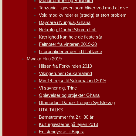
Mundtrommer og Bulabuka
Tanzania – gaven som bliver ved med at give
Vold mod kvinder er (stadig) et stort problem
Daycare i Nungua, Ghana
Nekrolog, Dorthe Shoma Loft
Kærlighed kan hele de fleste sår
Feltnoter fra vinteren 2019-20
I coronatider er der tid til at læse
Mwaka Huu 2019
Hilsen fra Forkvinden 2019
Vikingeruner i Sukamaland
Min 14. rejse til Sukumaland 2019
Vi savner dig, Trine
Oplevelser og projekter Ghana
Utamaduni Dance Troupe i Sydslesvig
UTA-TALKS
Børnetrommer fra 2 til 80 år
Kulturgæsterne på lejren 2019
En stendysse til Bujora