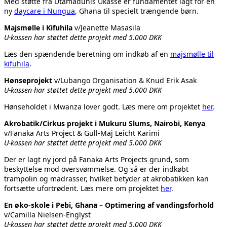
Med støtte fra Utamadunis Ukasse er fundamentet lagt for en
ny
daycare i Nungua
, Ghana til specielt trængende børn.
Majsmølle i Kifuhila
v/Jeanette Masasila
U-kassen har støttet dette projekt med 5.000 DKK
Læs den spændende beretning om indkøb af en
majsmølle til
kifuhila
.
Hønseprojekt
v/Lubango Organisation & Knud Erik Asak
U-kassen har støttet dette projekt med 5.000 DKK
Hønseholdet i Mwanza lover godt. Læs mere om projektet
her
.
Akrobatik/Cirkus projekt i Mukuru Slums, Nairobi, Kenya
v/Fanaka Arts Project & Gull-Maj Leicht Karimi
U-kassen har støttet dette projekt med 5.000 DKK
Der er lagt ny jord på Fanaka Arts Projects grund, som
beskyttelse mod oversvømmelse. Og så er der indkøbt
trampolin og madrasser, hvilket betyder at akrobatikken kan
fortsætte ufortrødent. Læs mere om projektet
her
.
En øko-skole i Pebi, Ghana – Optimering af vandingsforhold
v/Camilla Nielsen-Englyst
U-kassen har støttet dette projekt med 5.000 DKK