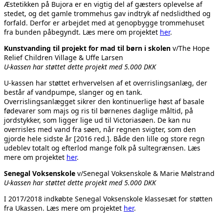
Æstetikken på Bujora er en vigtig del af gæsters oplevelse af
stedet, og det gamle trommehus gav indtryk af nedslidthed og
forfald. Derfor er arbejdet med at genopbygge trommehuset
fra bunden påbegyndt. Læs mere om projektet
her
.
Kunstvanding til projekt for mad til børn i skolen
v/The Hope
Relief Children Village & Uffe Larsen
U-kassen har støttet dette projekt med 5.000 DKK
U-kassen har støttet erhvervelsen af et overrislingsanlæg, der
består af vandpumpe, slanger og en tank.
Overrislingsanlægget sikrer den kontinuerlige høst af basale
fødevarer som majs og ris til børnenes daglige måltid, på
jordstykker, som ligger lige ud til Victoriasøen. De kan nu
overrisles med vand fra søen, når regnen svigter, som den
gjorde hele sidste år [2016 red.]. Både den lille og store regn
udeblev totalt og efterlod mange folk på sultegrænsen. Læs
mere om projektet
her
.
Senegal Voksenskole
v/Senegal Voksenskole & Marie Mølstrand
U-kassen har støttet dette projekt med 5.000 DKK
I 2017/2018 indkøbte Senegal Voksenskole klassesæt for støtten
fra Ukassen. Læs mere om projektet
her
.