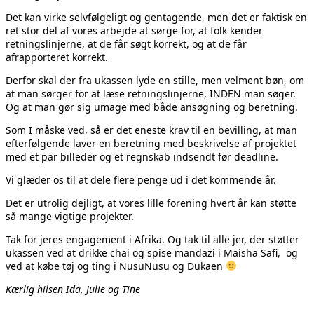
Det kan virke selvfølgeligt og gentagende, men det er faktisk en
ret stor del af vores arbejde at sørge for, at folk kender
retningslinjerne, at de får søgt korrekt, og at de får
afrapporteret korrekt.
Derfor skal der fra ukassen lyde en stille, men velment bøn, om
at man sørger for at læse retningslinjerne, INDEN man søger.
Og at man gør sig umage med både ansøgning og beretning.
Som I måske ved, så er det eneste krav til en bevilling, at man
efterfølgende laver en beretning med beskrivelse af projektet
med et par billeder og et regnskab indsendt før deadline.
Vi glæder os til at dele flere penge ud i det kommende år.
Det er utrolig dejligt, at vores lille forening hvert år kan støtte
så mange vigtige projekter.
Tak for jeres engagement i Afrika. Og tak til alle jer, der støtter
ukassen ved at drikke chai og spise mandazi i Maisha Safi, og
ved at købe tøj og ting i NusuNusu og Dukaen
Kærlig hilsen Ida, Julie og Tine