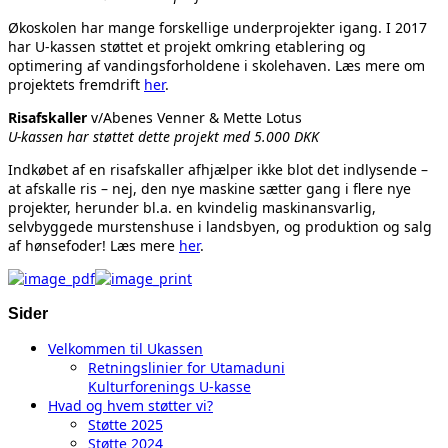
Økoskolen har mange forskellige underprojekter igang. I 2017
har U-kassen støttet et projekt omkring etablering og
optimering af vandingsforholdene i skolehaven. Læs mere om
projektets fremdrift
her
.
Risafskaller
v/Abenes Venner & Mette Lotus
U-kassen har støttet dette projekt med 5.000 DKK
Indkøbet af en risafskaller afhjælper ikke blot det indlysende –
at afskalle ris – nej, den nye maskine sætter gang i flere nye
projekter, herunder bl.a. en kvindelig maskinansvarlig,
selvbyggede murstenshuse i landsbyen, og produktion og salg
af hønsefoder! Læs mere
her
.
Sider
Velkommen til Ukassen
Retningslinier for Utamaduni
Kulturforenings U-kasse
Hvad og hvem støtter vi?
Støtte 2025
Støtte 2024