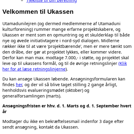
Tjekliste til din beretning
Velkommen til Ukassen
Utamadunilejren (og dermed medlemmerne af Utamaduni
kulturforening) rummer mange erfarne projektskabere, og
Ukassen er ment som en opmuntring og et skulderklap til både
nye og øvede initiativtagere i nord-syd dialogen. Midlerne
rækker ikke til at være ‘projektbærende’, men er mere tænkt som
den dråbe, der gør at projektet lykkes, eller kommer videre.
Derfor kan man max. modtage 7.000,- i støtte, og projektet skal
leve op til ukassens formål, og til de øvrige retningslinjer
(Klik
her for at læse retningslinjerne
).
Du kan ansøge Ukassen løbende. Ansøgningsformularen kan
findes
her
, og der vil så blive taget stilling 2 gange årligt,
henholdsvis evalueringsmødet (oktober) og
generalforsamlingen (marts).
Ansøgningsfristen er hhv. d. 1. Marts og d. 1. September hvert
år
Modtager du ikke en bekræftelsesmail indenfor 3 dage efter
sendt ansøgning, kontakt da Ukassen.