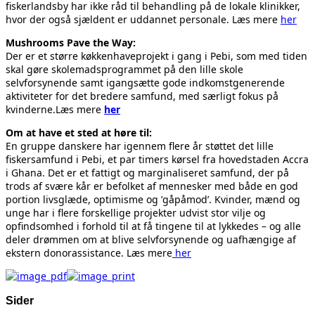
fiskerlandsby har ikke råd til behandling på de lokale klinikker,
hvor der også sjældent er uddannet personale. Læs mere
her
Mushrooms Pave the Way:
Der er et større køkkenhaveprojekt i gang i Pebi, som med tiden
skal gøre skolemadsprogrammet på den lille skole
selvforsynende samt igangsætte gode indkomstgenerende
aktiviteter for det bredere samfund, med særligt fokus på
kvinderne.Læs mere
her
Om at have et sted at høre til:
En gruppe danskere har igennem flere år støttet det lille
fiskersamfund i Pebi, et par timers kørsel fra hovedstaden Accra
i Ghana. Det er et fattigt og marginaliseret samfund, der på
trods af svære kår er befolket af mennesker med både en god
portion livsglæde, optimisme og ’gåpåmod’. Kvinder, mænd og
unge har i flere forskellige projekter udvist stor vilje og
opfindsomhed i forhold til at få tingene til at lykkedes – og alle
deler drømmen om at blive selvforsynende og uafhængige af
ekstern donorassistance. Læs mere
her
Sider