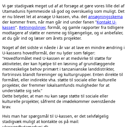
Vi gør stadigvæk meget ud af at forsøge at gøre vores lille del af
Utamadunis hjemmeside så god og overskuelig som muligt. Det
er nu blevet let at ansøge U-kassen, vha. det
ansøgningsskema
der kommer frem, når man går ind under fanen ”
Kontakt U-
kassen
”.
Retningslinjer
, formål, og gamle rapporter fra tidligere
modtagere af støtte er nemme og tilgængelige, og vi anbefaler,
at du går ind og læser om årets projekter.
Noget af det sidste vi nåede i år var at lave en mindre ændring i
U-kassens hovedformål, der nu lyder som følger:
”Hovedformålet med U-kassen er at medvirke til støtte for
aktiviteter, der kan hjælpe til en løsning af grundlæggende
menneskelige behov primært i tanzanianske landdistrikter,
fortrinsvis blandt foreninger og kulturgrupper. Enten direkte til
formålet, eller indirekte vha. støtte til sociale eller kulturelle
projekter, der fremmer lokalsamfunds muligheder for at
understøtte sig selv.”
Dette betyder, at man nu kan søge støtte til sociale eller
kulturelle projekter, såfremt de imødekommer ovenstående
krav.
Hvis man har spørgsmål til U-kassen, er det selvfølgelig
stadigvæk muligt at kontakte os på mail:
ukassen@utamaduni.dk.