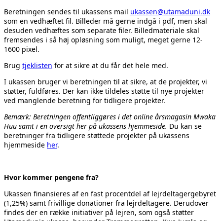
Beretningen sendes til ukassens mail
ukassen@utamaduni.dk
som en vedhæftet fil. Billeder må gerne indgå i pdf, men skal
desuden vedhæftes som separate filer. Billedmateriale skal
fremsendes i så høj opløsning som muligt, meget gerne 12-
1600 pixel.
Brug
tjeklisten
for at sikre at du får det hele med.
I ukassen bruger vi beretningen til at sikre, at de projekter, vi
støtter, fuldføres. Der kan ikke tildeles støtte til nye projekter
ved manglende beretning for tidligere projekter.
Bemærk: Beretningen offentliggøres i det online årsmagasin Mwaka
Huu samt i en oversigt her på ukassens hjemmeside.
Du kan se
beretninger fra tidligere støttede projekter på ukassens
hjemmeside
her
.
Hvor kommer pengene fra?
Ukassen finansieres af en fast procentdel af lejrdeltagergebyret
(1,25%) samt frivillige donationer fra lejrdeltagere. Derudover
findes der en række initiativer på lejren, som også støtter