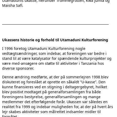
Utamadunis ukasse, herunder Trommegrotten, Kwa Jumla og
Maisha Safi.
____________________________________________________________________
Ukassens historie og forhold til Utamaduni Kulturforening
I 1996 foretog Utamaduni Kulturforening nogle
vedtægtsændringer, som indebar, at foreningen var bedre i
stand til at være katalysator for spændende kulturprojekter og
være med-ansøgere om støtte til aktiviteter i Tanzania hos
diverse sponsorer.
Denne ændring medførte, at der på sommerlejren 1998 blev
diskuteret og foreslået at oprette en såkaldt “U-kasse”. Den
kunne finansieres ved en stigning i deltagergebyret, hvilket
blev positivt modtaget på generalforsamlingen fra både
foreningens bestyrelse, generalforsamlingen og mange
medlemmer det efterfølgende forår. Ukassen var således en
realitet fra 1999 og indebar muligheden for, at der på hvert års
lejr skabes aktiviteter som målrettet indsamler midler til
formålet.