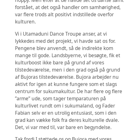
hoppy. Men efter at de havde set os danse samt
forstået, at det også handler om samhørighed,
var flere trods alt positivt indstillede overfor
kulturen.
Vi i Utamaduni Dance Troupe anser, at vi
lykkedes med det projekt, vi havde sat os for.
Pengene blev anvendt, så de indirekte kom
mange til gode. Landsbyerne, vi besøgte, fik et
kulturboost ikke bare på grund af vores
tilstedeværelse, men i den grad også på grund
af Bujoras tilstedeværelse. Bujora arbejder nu
aktivt for igen at kunne fungere som et slags
centrum for sukumakultur. De har flere og flere
”arme” ude, som tager temparaturen på
kulturlivet rundt om i sukumaland, og Fader
Fabian selv er en utrolig entusiast, som i den
grad kan vække folk fra deres kulturelle dvale.
Det, vi var med til, var bare en begyndelse.
Tak fordi I støttede os og Bujora med vores