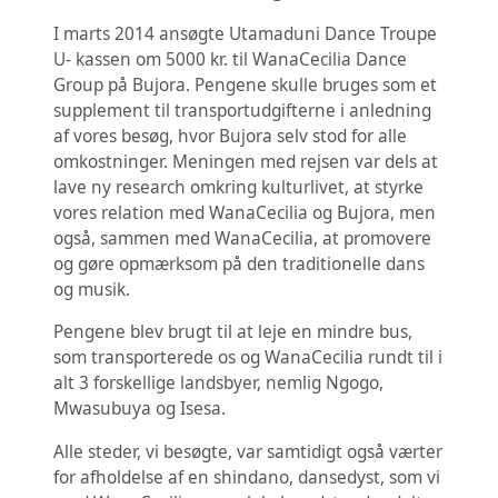
STØTTE 2016
STØTTE 2015
I marts 2014 ansøgte Utamaduni Dance Troupe
STØTTE 2014
U- kassen om 5000 kr. til WanaCecilia Dance
STØTTE 2013
Group på Bujora. Pengene skulle bruges som et
STØTTE 2012, OG TIDLIGERE
KONTAKT U-KASSEN
supplement til transportudgifterne i anledning
ANSØGNING TIL U-KASSEN
af vores besøg, hvor Bujora selv stod for alle
TJEKLISTE TIL DIN BERETNING
omkostninger. Meningen med rejsen var dels at
lave ny research omkring kulturlivet, at styrke
vores relation med WanaCecilia og Bujora, men
også, sammen med WanaCecilia, at promovere
og gøre opmærksom på den traditionelle dans
og musik.
Pengene blev brugt til at leje en mindre bus,
som transporterede os og WanaCecilia rundt til i
alt 3 forskellige landsbyer, nemlig Ngogo,
Mwasubuya og Isesa.
Alle steder, vi besøgte, var samtidigt også værter
for afholdelse af en shindano, dansedyst, som vi