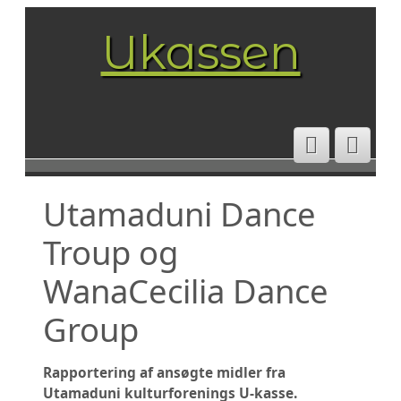
Ukassen
VELKOMMEN TIL UKASSEN
RETNINGSLINIER FOR UTAMADUNI
Utamaduni Dance
KULTURFORENINGS U-KASSE
HVAD OG HVEM STØTTER VI?
Troup og
STØTTE 2025
STØTTE 2024
WanaCecilia Dance
STØTTE 2023
STØTTE 2022
Group
STØTTE 2021
STØTTE 2020
STØTTE 2019
STØTTE 2018
Rapportering af ansøgte midler fra
STØTTE 2017
Utamaduni kulturforenings U-kasse.