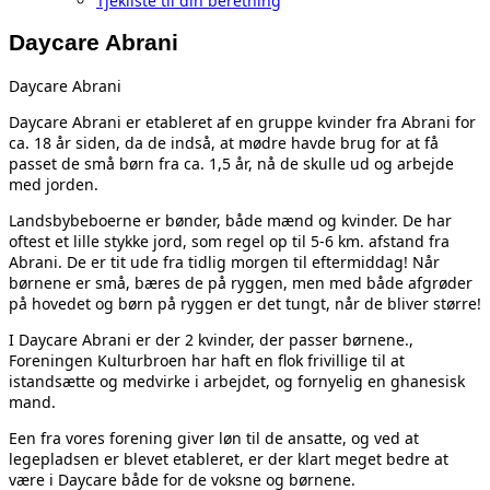
Tjekliste til din beretning
Daycare Abrani
Daycare Abrani
Daycare Abrani er etableret af en gruppe kvinder fra Abrani for
ca. 18 år siden, da de indså, at mødre havde brug for at få
passet de små børn fra ca. 1,5 år, nå de skulle ud og arbejde
med jorden.
Landsbybeboerne er bønder, både mænd og kvinder. De har
oftest et lille stykke jord, som regel op til 5-6 km. afstand fra
Abrani. De er tit ude fra tidlig morgen til eftermiddag! Når
børnene er små, bæres de på ryggen, men med både afgrøder
på hovedet og børn på ryggen er det tungt, når de bliver større!
I Daycare Abrani er der 2 kvinder, der passer børnene.,
Foreningen Kulturbroen har haft en flok frivillige til at
istandsætte og medvirke i arbejdet, og fornyelig en ghanesisk
mand.
Een fra vores forening giver løn til de ansatte, og ved at
legepladsen er blevet etableret, er der klart meget bedre at
være i Daycare både for de voksne og børnene.