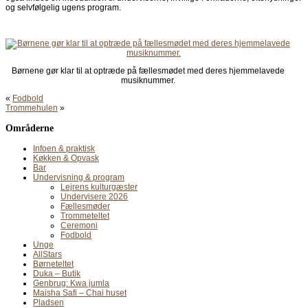
og selvfølgelig ugens program.
Børnene gør klar til at optræde på fællesmødet med deres hjemmelavede
musiknummer.
«
Fodbold
Trommehulen
»
Områderne
Infoen & praktisk
Køkken & Opvask
Bar
Undervisning & program
Lejrens kulturgæster
Undervisere 2026
Fællesmøder
Trommeteltet
Ceremoni
Fodbold
Unge
AllStars
Børneteltet
Duka – Butik
Genbrug: Kwa jumla
Maisha Safi – Chai huset
Pladsen