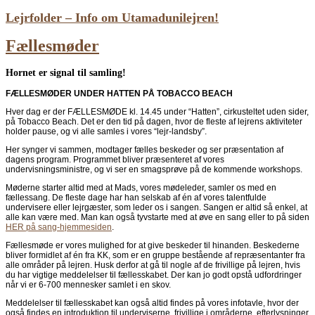
Lejrfolder – Info om Utamadunilejren!
Fællesmøder
Hornet er signal til samling!
FÆLLESMØDER UNDER HATTEN PÅ TOBACCO BEACH
Hver dag er der FÆLLESMØDE kl. 14.45 under “Hatten”, cirkusteltet uden sider,
på Tobacco Beach. Det er den tid på dagen, hvor de fleste af lejrens aktiviteter
holder pause, og vi alle samles i vores “lejr-landsby”.
Her synger vi sammen, modtager fælles beskeder og ser præsentation af
dagens program. Programmet bliver præsenteret af vores
undervisningsministre, og vi ser en smagsprøve på de kommende workshops.
Møderne starter altid med at Mads, vores mødeleder, samler os med en
fællessang. De fleste dage har han selskab af én af vores talentfulde
undervisere eller lejrgæster, som leder os i sangen. Sangen er altid så enkel, at
alle kan være med. Man kan også tyvstarte med at øve en sang eller to på siden
HER på sang-hjemmesiden
.
Fællesmøde er vores mulighed for at give beskeder til hinanden. Beskederne
bliver formidlet af én fra KK, som er en gruppe bestående af repræsentanter fra
alle områder på lejren. Husk derfor at gå til nogle af de frivillige på lejren, hvis
du har vigtige meddelelser til fællesskabet. Der kan jo godt opstå udfordringer
når vi er 6-700 mennesker samlet i en skov.
Meddelelser til fællesskabet kan også altid findes på vores infotavle, hvor der
også findes en introduktion til underviserne, frivillige i områderne, efterlysninger