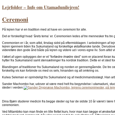
Lejrfolder – Info om Utamadunilejren!
Ceremoni
På lejren har vi en tradition med at have en ceremoni for alle.
Det er forskelligt hvad ‘årets tema’ er. Ceremonien ledes af tre mennesker fra 
Ceremonien er i år, som altid, tirsdag sidst på eftermiddagen. I anledningen af le
lejren igennem tiden fra Sukumaland og forskellige østafikanske lande. Derudover vi
videreføre den gode ånd både på lejren og videre ud i vores egne liv. Som altid vi
I løbet af ugen opbygges der er et “forfædre-/mødre sted” som er placeret foran ku
hytter fra Sukumaland samt stensætninger fra nordisk tradition. Dette er et sted for
Blandingen af traditioner fra Sukumaland og norden er gennemgående. De tre c
forskellig vis kan forbinde os med os selv, hinanden og alt omkring os.
Kulwa Seleman er oprindeligt fra Sukumaland og af medicinmandsslægt. Han ar
Sander Machombo har, udover at være med helt fra begyndelse i utamaduni, studer
steder i verden.
Dina Bjørn studerer medicin fra begge steder og har de sidste 10 år været i læ
ceremonien.
Ved Mitambiko kan man finde en lille flettet kurv, hvor man kan lægge et ønske/ta