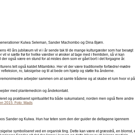
tre generationer Kulwa Seleman, Sander Machombo og Dina Bjørn.
jrens 40 års jubilæum vil vi i år sende tak til de mange kulturgæster som har besøgt
l vi sætte frø for hvilke værdier vi ønsker at tage med i fremtiden, så vi kan
l der også være en stund for at mistes dem som er gået bort i det forgagne år.
lturens telt også kaldet Mitambiko. Her vil der være traditionelle forfædre/-mødre
 refleksion, ro, taksigelse og til at bede om hjælp og støtte fra ånderne.
eremonimestre arbejder sammen om at samle trådene og at skabe et rum hvor vi på
bejder med plantemedicin og åndekontakt.
et og praktiseret spiritualitet fra både sukumaland, norden men også flere andre
re hos Sander og Kulwa. Hun har teten som den der guider de deltagene igennem
ksigelse symboliseret ved en organisk ting. Dette kan være et græsstrå, en blomst, 