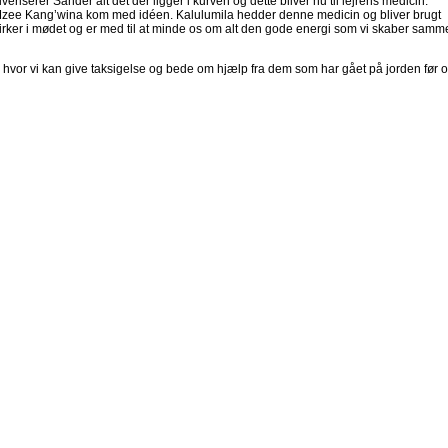
eriserer Sander alt det der ligger i kurven og dette bliver nu til lejrens medicin.
 Mzee Kang’wina kom med idéen. Kalulumila hedder denne medicin og bliver brugt
virker i mødet og er med til at minde os om alt den gode energi som vi skaber sam
og hvor vi kan give taksigelse og bede om hjælp fra dem som har gået på jorden før o