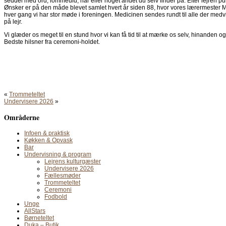
seddel med ord, lommeuld, hår eller noget andet du selv finder på. Efter lejren pulv
Ønsker er på den måde blevet samlet hvert år siden 88, hvor vores lærermester
hver gang vi har stor møde i foreningen. Medicinen sendes rundt til alle der med
på lejr.
Vi glæder os meget til en stund hvor vi kan få tid til at mærke os selv, hinanden 
Bedste hilsner fra ceremoni-holdet.
«
Trommeteltet
Undervisere 2026
»
Områderne
Infoen & praktisk
Køkken & Opvask
Bar
Undervisning & program
Lejrens kulturgæster
Undervisere 2026
Fællesmøder
Trommeteltet
Ceremoni
Fodbold
Unge
AllStars
Børneteltet
Duka – Butik