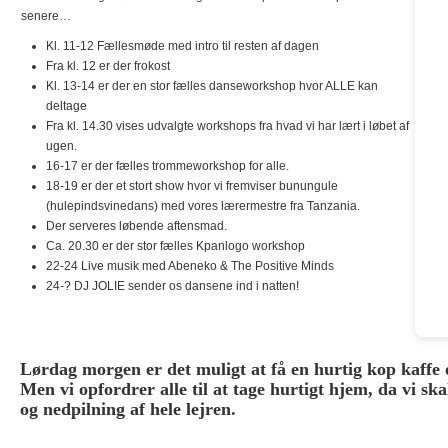
senere…
Kl. 11-12 Fællesmøde med intro til resten af dagen
Fra kl. 12 er der frokost
Kl. 13-14 er der en stor fælles danseworkshop hvor ALLE kan
deltage
Fra kl. 14.30 vises udvalgte workshops fra hvad vi har lært i løbet af
ugen.
16-17 er der fælles trommeworkshop for alle.
18-19 er der et stort show hvor vi fremviser bunungule
(hulepindsvinedans) med vores lærermestre fra Tanzania.
Der serveres løbende aftensmad.
Ca. 20.30 er der stor fælles Kpanlogo workshop
22-24 Live musik med Abeneko & The Positive Minds
24-? DJ JOLIE sender os dansene ind i natten!
Lørdag morgen er det muligt at få en hurtig kop kaffe 
Men vi opfordrer alle til at tage hurtigt hjem, da vi s
og nedpilning af hele lejren.
.