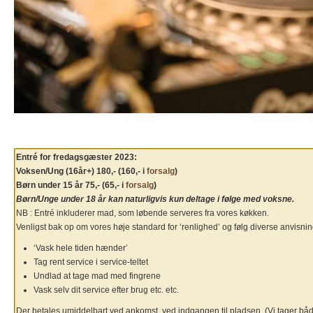
.
.
Entré for fredagsgæster 2023:
Voksen/Ung (16år+) 180,- (160,- i
forsalg
)
Børn under 15 år 75,- (65,- i
forsalg
)
Børn/Unge under 18 år kan naturligvis kun deltage i følge med voksne.
NB : Entré inkluderer mad, som løbende serveres fra vores køkken.
Venligst bak op om vores høje standard for ‘renlighed’ og følg diverse anvisnin
‘Vask hele tiden hænder’
Tag rent service i service-teltet
Undlad at tage mad med fingrene
Vask selv dit service efter brug etc. etc.
Der betales umiddelbart ved ankomst, ved indgangen til pladsen. (Vi tager bå