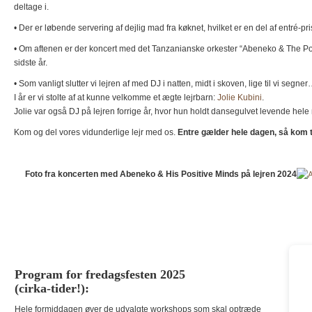
deltage i.
• Der er løbende servering af dejlig mad fra køknet, hvilket er en del af entré-pr
• Om aftenen er der koncert med det Tanzanianske orkester “Abeneko & The Po
sidste år.
• Som vanligt slutter vi lejren af med DJ i natten, midt i skoven, lige til vi segne
I år er vi stolte af at kunne velkomme et ægte lejrbarn:
Jolie Kubini
.
Jolie var også DJ på lejren forrige år, hvor hun holdt dansegulvet levende hele 
Kom og del vores vidunderlige lejr med os.
Entre gælder hele dagen, så kom ti
Foto fra koncerten med Abeneko & His Positive Minds på lejren 2024
Program for fredagsfesten 2025
(cirka-tider!):
Hele formiddagen øver de udvalgte workshops som skal optræde