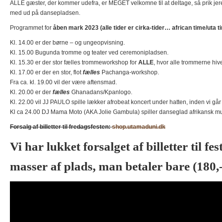
ALLE gæster, der kommer udefra, er MEGET velkomne til at deltage, så prik je
med ud på dansepladsen.
Programmet for
åben mark 2023 (alle tider er cirka-tider… african time/uta t
Kl. 14.00 er der børne – og ungeopvisning.
Kl. 15.00 Bugunda tromme og teater ved ceremonipladsen.
Kl. 15.30 er der stor fælles trommeworkshop for
ALLE
, hvor alle trommerne hiv
Kl. 17.00 er der en stor, flot
fælles
Pachanga-workshop.
Fra ca. kl. 19.00 vil der være aftensmad.
Kl. 20.00 er der
fælles
Ghanadans/Kpanlogo.
Kl. 22.00 vil JJ PAULO spille lækker afrobeat koncert under hatten, inden vi gå
Kl ca 24.00 DJ Mama Moto (AKA Jolie Gambula) spiller danseglad afrikansk 
Forsalg af billetter til fredagsfesten:
shop.utamaduni.dk
Vi har lukket forsalget af billetter til fe
masser af plads, man betaler bare (180,