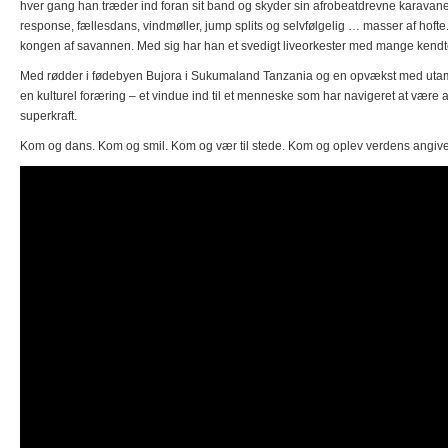
hver gang han træder ind foran sit band og skyder sin afrobeatdrevne karavane 
response, fællesdans, vindmøller, jump splits og selvfølgelig … masser af hofte. 
kongen af savannen. Med sig har han et svedigt liveorkester med mange kendte 
Med rødder i fødebyen Bujora i Sukumaland Tanzania og en opvækst med utamad
en kulturel foræring – et vindue ind til et menneske som har navigeret at være
superkraft.
Kom og dans. Kom og smil. Kom og vær til stede. Kom og oplev verdens angivel