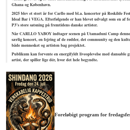
Ghana og København.
2025 blev et stort år for Carllo med bl.a. koncerter på Roskilde F
Ideal Bar i VEGA. Efterfølgende er han blevet udvalgt som en af f
P3’s store satsning på fremtidens danske artister.
Når CARLLO YABOY indtager scenen på Utamaduni Camp denne so
særlig koncert, en fejring af de rødder, det community og den kult
både mennesket og artisten bag projektet.
Publikum kan forvente en energifyldt liveoplevelse med dansable g
artist, der spiller lige dér, hvor det hele begyndte.
Foreløbigt program for fredagsfe