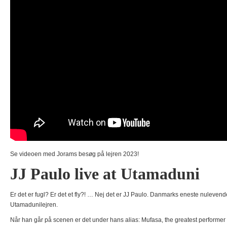
Se videoen med Jorams besøg på lejren 2023!
JJ Paulo live at Utamaduni
Er det er fugl? Er det et fly?! … Nej det er JJ Paulo. Danmarks eneste nulevend
Utamadunilejren.
Når han går på scenen er det under hans alias: Mufasa, the greatest performer a