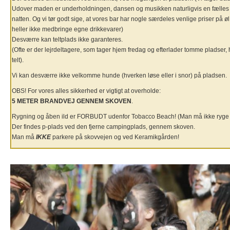
Udover maden er underholdningen, dansen og musikken naturligvis en fælles g
natten. Og vi tør godt sige, at vores bar har nogle særdeles venlige priser på ø
heller ikke medbringe egne drikkevarer)
Desværre kan teltplads ikke garanteres.
(Ofte er der lejrdeltagere, som tager hjem fredag og efterlader tomme pladser, 
telt).
Vi kan desværre ikke velkomme hunde (hverken løse eller i snor) på pladsen.
OBS! For vores alles sikkerhed er vigtigt at overholde:
5 METER BRANDVEJ GENNEM SKOVEN
.
Rygning og åben ild er FORBUDT udenfor Tobacco Beach! (Man må ikke ryge på
Der findes p-plads ved den fjerne campingplads, gennem skoven.
Man må
IKKE
parkere på skovvejen og ved Keramikgården!