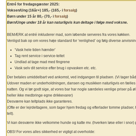
Entré for fredagsgæster 2025:
Voksen/Ung (16år+) 185,- (165,- i
forsalg
)
Børn under 15 år 80,- (70,- i
forsalg
)
Børn/Unge under 18 år kan naturligvis kun deltage i følge med voksne.
BEMÆRK at entré inkluderer mad, som løbende serveres fra vores køkken.
Venligst bak op om vores høje standard for ‘renlighed’ og følg diverse anvisnin
‘Vask hele tiden hænder’
Tag rent service i service-teltet
Undlad at tage mad med fingrene
Vask selv dit service efter brug i opvasken etc. etc.
Der betales umiddelbart ved ankomst, ved indgangen til pladsen. (Vi tager bå
Udover maden er underholdningen, dansen og musikken naturligvis en fælles g
natten. Og vi tør godt sige, at vores bar har nogle særdeles venlige priser på ø
heller ikke medbringe egne drikkevarer)
Desværre kan teltplads ikke garanteres.
(Ofte er der lejrdeltagere, som tager hjem fredag og efterlader tomme pladser, 
telt).
Vi kan desværre ikke velkomme hunde og katte mv. (hverken løse eller i snor)
OBS! For vores alles sikkerhed er vigtigt at overholde: