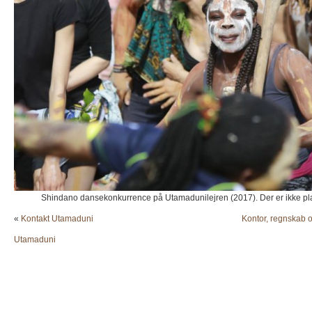
Shindano dansekonkurrence på Utamadunilejren (2017). Der er ikke 
«
Kontakt Utamaduni
Kontor, regnskab 
Utamaduni