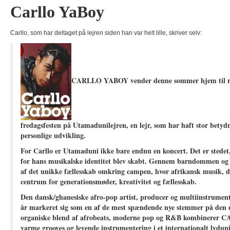
Carllo YaBoy
Carllo, som har deltaget på lejren siden han var helt lille, skriver selv:
CARLLO YABOY vender denne sommer hjem til rødd
fredagsfesten på Utamadunilejren, en lejr, som har haft stor bety
personlige udvikling.
For Carllo er Utamaduni ikke bare endnu en koncert. Det er stedet
for hans musikalske identitet blev skabt. Gennem barndommen o
af det unikke fællesskab omkring campen, hvor afrikansk musik, d
centrum for generationsmøder, kreativitet og fællesskab.
Den dansk/ghanesiske afro-pop artist, producer og multiinstrument
år markeret sig som en af de mest spændende nye stemmer på den 
organiske blend af afrobeats, moderne pop og R&B kombinerer
varme grooves og levende instrumentering i et internationalt lydu