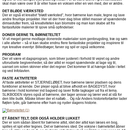
skal man være over 8 år eller have en voksen eller en ven med, der er ældre.
DET BLØDE VÆRKSTED
Der er også et kreativt “blødt værksted”, hvor børnene kan male, tegne og lave
andre finurlige projekter. Her vil der hver dag blive stillet masser af spændende
dimsedutter frem, så kreativiteten kan blomstre og man kan skabe alt fra
fantasifulde malerier til sjove små opfindelser.
DONER GERNE TIL BØRNETELTET
Vi vil meget gerne modtage donerede materialer som genbrugsting, træ og søm
i alle afarter – så vi kan skabe endnu flere fantastiske projekter og inspirere til
nye kreative eventyr. Billedbøger, farver og spil er også velkomne.
PROGRAM
Der vil være et dagsprogram, som bliver justeret i forhold til vejret og andre
uforudsete begivenheder, så der altid er noget spændende at tage sig til,
uanset om solen skinner eller det regner. Det kommer til at hænge både i teltet
og ved Infotavlen.
FASTE AKTIVITETER
Af faste aktiviteter er STJERNELØBET, hvor børnene lærer pladsen og dens
funktioner at kende. Der plejer også at blive afholdt en BAGEDYST, hvor
børnene i hold kommer ind bagved og laver flotte lagkager ud fra et tema.
SLIKBODEN styres også af børnene, der tager ansvar og lærer ved at stå for
den lille butik. Måske bliver der et natløb… Og når Anders historiefortæller lader
fløjten lyde, går børnene efter ham og nyder dagens historie.
ET ÅBENT TELT; DER OGSÅ HOLDER LUKKET
Der er som sådan åbent for børnene altid, idet der altid kan læses en bog,
spilles et spil eller tegnes. Det er børnenes sted. De voksne i børneteltet åbner