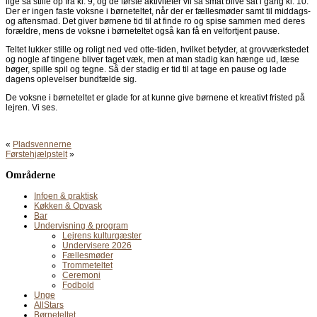
lige så stille op fra kl. 9, og de første aktiviteter vil så småt blive sat i gang kl. 10.
Der er ingen faste voksne i børneteltet, når der er fællesmøder samt til middags-
og aftensmad. Det giver børnene tid til at finde ro og spise sammen med deres
forældre, mens de voksne i børneteltet også kan få en velfortjent pause.
Teltet lukker stille og roligt ned ved otte-tiden, hvilket betyder, at grovværkstedet
og nogle af tingene bliver taget væk, men at man stadig kan hænge ud, læse
bøger, spille spil og tegne. Så der stadig er tid til at tage en pause og lade
dagens oplevelser bundfælde sig.
De voksne i børneteltet er glade for at kunne give børnene et kreativt fristed på
lejren. Vi ses.
«
Pladsvennerne
Førstehjælpstelt
»
Områderne
Infoen & praktisk
Køkken & Opvask
Bar
Undervisning & program
Lejrens kulturgæster
Undervisere 2026
Fællesmøder
Trommeteltet
Ceremoni
Fodbold
Unge
AllStars
Børneteltet