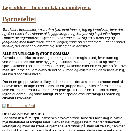
Lejrfolder – Info om Utamadunilejren!
Børneteltet
Træd ind i børneteltet, en verden fyldt med fantasi, leg og kreativitet, hvor der
også er plads til at slappe af i hyggekrogen og fordybe sig i spil eller bøger.
Udover de legendariske stylter kan børnene kaste sig ud i cirkus-leg og
jonglering med flowerstick, diablo, kegler, ringe og meget mere – der er noget
for alle, der elsker at udfordre sig selv og have det sjovt.
ALLE ER VELKOMNE; STORE SOM SMÅ
Børneteltet er ikke en pasningsordning, men et magisk sted, hvor børn og
voksne sammen kan dele hyggelige stunder, skabe noget unikt og have det
sjovt. Børnene kan tage deres forældre, søskende eller en ven (over 8 år – hvis
man skal arbejde i grovværkstedet selv) med og dykke ned i en verden af leg,
kreativitet og fællesskab.
Der er en gruppe voksne tilknyttet børneteltet, der assisterer børnene med at
udleve deres mange ideer. F.eks. fik en gruppe drenge sidste år en ide om at
lave en limonadebar i varmen. Pengene gik til U-kassen. De skal mærke, at
lejren er deres – og fandt hurtigt ud af at spørge efter isterninger i baren og
citroner i køkkenet.
DET GROVE VÆRKSTED
Lad fantasien få frit spil i børnenes grovværksted, hvor der hver dag vil være
nye materialer at arbejde med. Her kan der bygges instrumenter, trilleværk,
køretøjer og hvad de kreative hjerner ellers finder på, med alt fra sav, hammer
og bor til file, tænger, træ, plast og metal. For at være alene i grovværkstedet