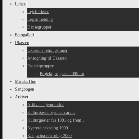
Lejren
Lejrfolderen
Lejrtilmelding
Dansegrupper
Fotogalleri
Ukassen
Ukassens retningslinjer
Ansøgning til Ukassen
Projektgruppen
Projektgruppens 2005 tur
Mwaka Huu
Sangbogen
Arkivet
Arkivets hjemmeside
Kulturgæster gennem årene
Kulturgæster fra 1981 og frem…
Nyerere nekrolog 1999
Kangwina nekrolog 2000