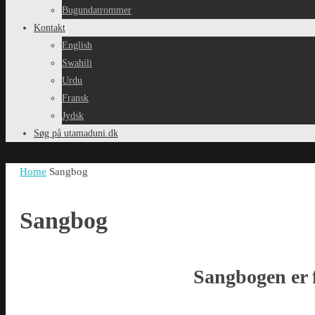
Bugundatrommer
Kontakt
English
Swahili
Urdu
Fransk
Jydsk
Søg på utamaduni.dk
Home
Sangbog
Sangbog
Sangbogen er fl