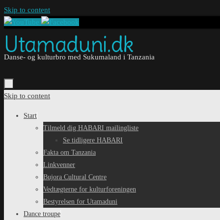
Skip to content
Utamaduni.dk
Danse- og kulturbro med Sukumaland i Tanzania
Skip to content
Start
Tilmeld dig HABARI mailingliste
Se tidligere HABARI
Fakta om Tanzania
Linkvenner
Bujora Cultural Centre
Vedtægterne for kulturforeningen
Bestyrelsen for Utamaduni
Dance troupe