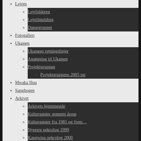
Lejren
Lejrfolderen
Lejrtilmelding
Dansegrupper
Fotogalleri
Ukassen
Ukassens retningslinjer
Ansøgning til Ukassen
Projektgruppen
Projektgruppens 2005 tur
Mwaka Huu
Sangbogen
Arkivet
Arkivets hjemmeside
Kulturgæster gennem årene
Kulturgæster fra 1981 og frem…
Nyerere nekrolog 1999
Kangwina nekrolog 2000