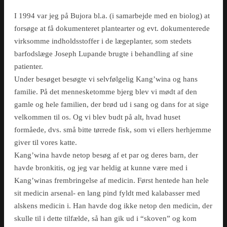
I 1994 var jeg på Bujora bl.a. (i samarbejde med en biolog) at
forsøge at få dokumenteret plantearter og evt. dokumenterede
virksomme indholdsstoffer i de lægeplanter, som stedets
barfodslæge Joseph Lupande brugte i behandling af sine
patienter.
Under besøget besøgte vi selvfølgelig Kang’wina og hans
familie. På det mennesketomme bjerg blev vi mødt af den
gamle og hele familien, der brød ud i sang og dans for at sige
velkommen til os. Og vi blev budt på alt, hvad huset
formåede, dvs. små bitte tørrede fisk, som vi ellers herhjemme
giver til vores katte.
Kang’wina havde netop besøg af et par og deres barn, der
havde bronkitis, og jeg var heldig at kunne være med i
Kang’winas frembringelse af medicin. Først hentede han hele
sit medicin arsenal- en lang pind fyldt med kalabasser med
alskens medicin i. Han havde dog ikke netop den medicin, der
skulle til i dette tilfælde, så han gik ud i “skoven” og kom