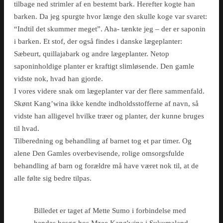
tilbage ned strimler af en bestemt bark. Herefter kogte han
barken. Da jeg spurgte hvor længe den skulle koge var svaret:
“Indtil det skummer meget”. Aha- tænkte jeg – der er saponin
i barken. Et stof, der også findes i danske lægeplanter:
Sæbeurt, quillajabark og andre lægeplanter. Netop
saponinholdige planter er kraftigt slimløsende. Den gamle
vidste nok, hvad han gjorde.
I vores videre snak om lægeplanter var der flere sammenfald.
Skønt Kang’wina ikke kendte indholdsstofferne af navn, så
vidste han alligevel hvilke træer og planter, der kunne bruges
til hvad.
Tilberedning og behandling af barnet tog et par timer. Og
alene Den Gamles overbevisende, rolige omsorgsfulde
behandling af barn og forældre må have været nok til, at de
alle følte sig bedre tilpas.
Billedet er taget af Mette Sumo i forbindelse med