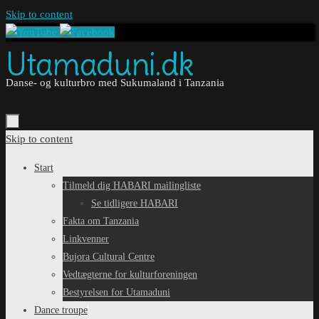
Skip to content
Utamaduni.dk
Danse- og kulturbro med Sukumaland i Tanzania
Skip to content
Start
Tilmeld dig HABARI mailingliste
Se tidligere HABARI
Fakta om Tanzania
Linkvenner
Bujora Cultural Centre
Vedtægterne for kulturforeningen
Bestyrelsen for Utamaduni
Dance troupe