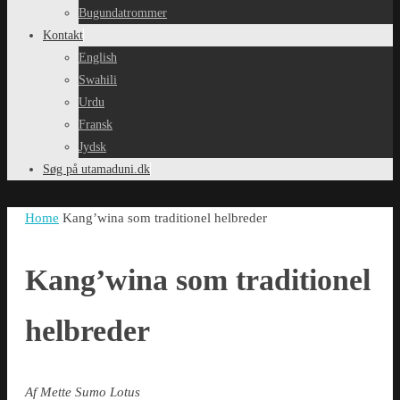
Bugundatrommer
Kontakt
English
Swahili
Urdu
Fransk
Jydsk
Søg på utamaduni.dk
Home
Kang’wina som traditionel helbreder
Kang’wina som traditionel
helbreder
Af Mette Sumo Lotus