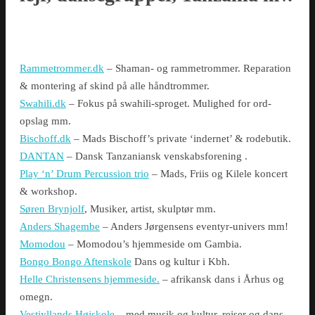
Rammetrommer.dk
– Shaman- og rammetrommer. Reparation
& montering af skind på alle håndtrommer.
Swahili.dk
– Fokus på swahili-sproget. Mulighed for ord-
opslag mm.
Bischoff.dk
– Mads Bischoff’s private ‘indernet’ & rodebutik.
DANTAN
– Dansk Tanzaniansk venskabsforening .
Play ‘n’ Drum Percussion trio
– Mads, Friis og Kilele koncert
& workshop.
Søren Brynjolf
, Musiker, artist, skulptør mm.
Anders Shagembe
– Anders Jørgensens eventyr-univers mm!
Momodou
– Momodou’s hjemmeside om Gambia.
Bongo Bongo Aftenskole
Dans og kultur i Kbh.
Helle Christensens hjemmeside.
– afrikansk dans i Århus og
omegn.
Vestjyllands Højskole
– med musik og kultur, rejser og dans