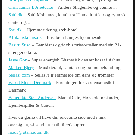
Christianias Børneteater
– Anders Shagembe og venner…
Said.dk
– Said Mohamed, kendt fra Utamaduni lejr og rytmisk
center og…
Safi.dk
– Hjemmesider og web-hotel
Afrikanskdans.dk
– Elisabeth Langes hjemmeside
Basiru Suso
– Gambiansk griot/historiefortæller med sin 21-
strengede kora.
Jesse Gor
– Super energisk Ghanesisk danser bosat i Århus
Maiken Bjerg
– Musikterapi, samtaler og traumebehandling
Sellasi.com
– Sellasi’s hjemmeside om dans og trommer
World Music Denmark
– Foreningen for verdensmusik i
Danmark
Benedikte Sten Andersen
. MamaDikte, Højskoleforstander,
Djembespiller & Coach.
Hvis du gerne vil have din relevante side med i link-
oversigten, så send en mail til redaktøren:
mads@utamaduni.dk