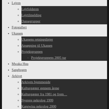
Lejren
Lejrfolderen
Lejrtilmelding
Dansegrupper
Fotogalleri
Ukassen
Ukassens retningslinjer
Ansøgning til Ukassen
Projektgruppen
Projektgruppens 2005 tur
Mwaka Huu
Sangbogen
Arkivet
Arkivets hjemmeside
Kulturgæster gennem årene
Kulturgæster fra 1981 og frem…
Nyerere nekrolog 1999
Kangwina nekrolog 2000