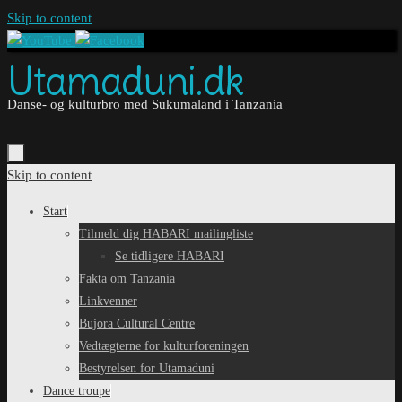
Skip to content
Utamaduni.dk
Danse- og kulturbro med Sukumaland i Tanzania
Skip to content
Start
Tilmeld dig HABARI mailingliste
Se tidligere HABARI
Fakta om Tanzania
Linkvenner
Bujora Cultural Centre
Vedtægterne for kulturforeningen
Bestyrelsen for Utamaduni
Dance troupe