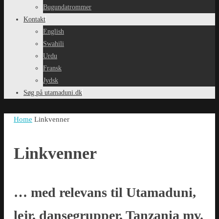
Bugundatrommer
Kontakt
English
Swahili
Urdu
Fransk
Jydsk
Søg på utamaduni.dk
Home
Linkvenner
Linkvenner
… med relevans til Utamaduni,
lejr, dansegrupper, Tanzania mv.