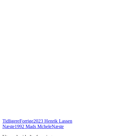
Tidligere
Forrige
2023 Henrik Lassen
Næste
1992 Mads Mchele
Næste